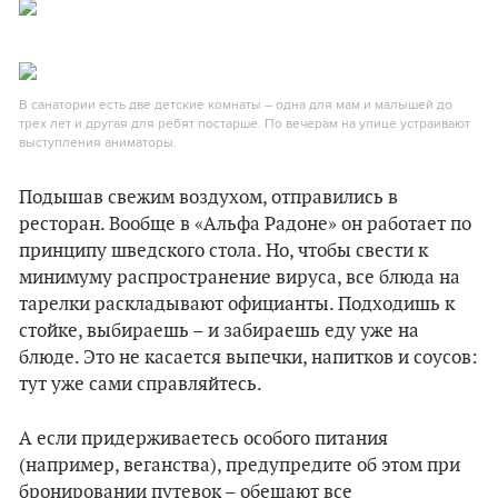
В санатории есть две детские комнаты – одна для мам и малышей до
трех лет и другая для ребят постарше. По вечерам на улице устраивают
выступления аниматоры.
Подышав свежим воздухом, отправились в
ресторан. Вообще в «Альфа Радоне» он работает по
принципу шведского стола. Но, чтобы свести к
минимуму распространение вируса, все блюда на
тарелки раскладывают официанты. Подходишь к
стойке, выбираешь – и забираешь еду уже на
блюде. Это не касается выпечки, напитков и соусов:
тут уже сами справляйтесь.
А если придерживаетесь особого питания
(например, веганства), предупредите об этом при
бронировании путевок – обещают все