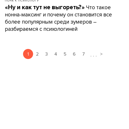
ПОРА К ПСИХОЛОГУ
Что такое
«Ну и как тут не выгореть?»
нонна-максинг и почему он становится все
более популярным среди зумеров –
разбираемся с психологиней
1
2
3
4
5
6
7
>
.
.
.