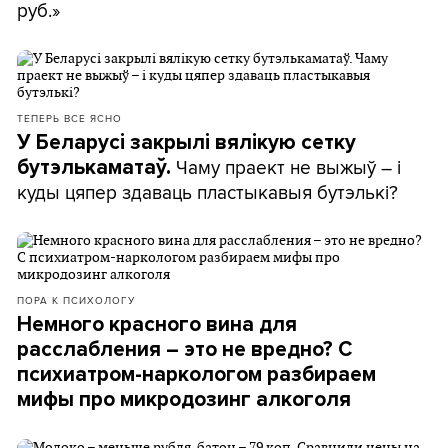
руб.»
ТЕПЕРЬ ВСЕ ЯСНО
У Беларусі закрылі вялікую сетку
Чаму праект не выжыў – і
бутэлькаматаў.
куды цяпер здаваць пластыкавыя бутэлькі?
ПОРА К ПСИХОЛОГУ
Немного красного вина для
расслабления – это не вредно? С
психиатром-наркологом разбираем
мифы про микродозинг алкоголя