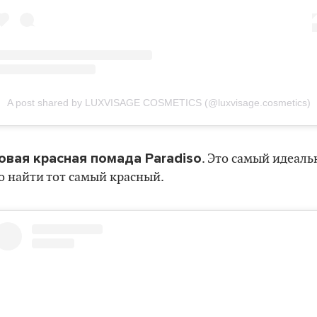
A post shared by LUXVISAGE COSMETICS (@luxvisage.cosmetics)
овая красная помада Paradiso
. Это самый идеаль
ло найти тот самый красный.