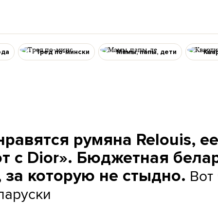
ода
Тред по-мински
Мамы, папы, дети
Ква
равятся румяна Relouis, е
т с Dior». Бюджетная бела
Вот 
 за которую не стыдно.
ларуски