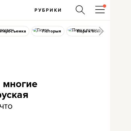
РУБРИКИ
ртиросъемка
Гісторыя
Пора к психологу
е многие
руская
что