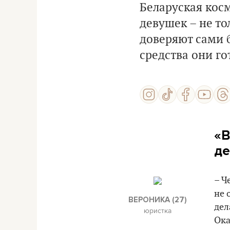
Беларуская кос
девушек – не то
доверяют сами 
средства они го
«
В
де
– Ч
не 
ВЕРОНИКА (27)
дел
юристка
Ока