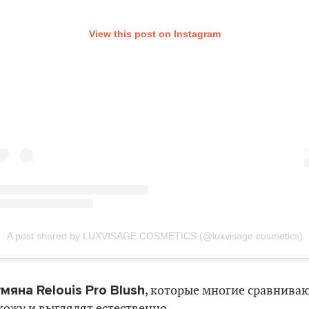
View this post on Instagram
A post shared by LUXVISAGE COSMETICS (@luxvisage.cosmetics)
мяна Relouis Pro Blush
, которые многие сравнивают
кожу и выглядят естественно.