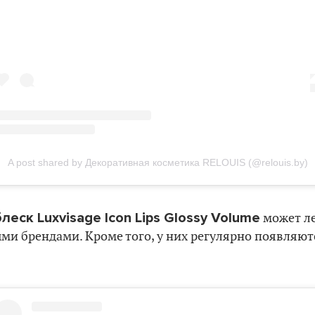
A post shared by Декоративная косметика RELOUIS (@relouis.by)
блеск Luxvisage Icon Lips Glossy Volume
может ле
ми брендами. Кроме того, у них регулярно появляю