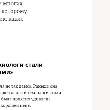
е многих
, которому
ек, какие
хнологи стали
ами
»
ла не так давно. Раньше она
аркетологи и технологи стали
и была приятно удивлена.
 хорошей цене.