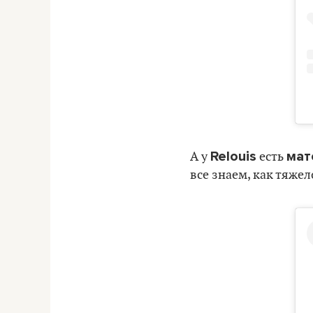
Relouis
мат
А у
есть
все знаем, как тяже