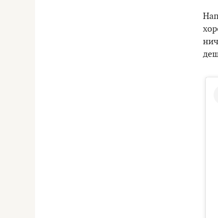
Нап
хор
нич
деш