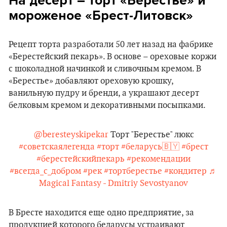
На десерт – торт «Берестье» и
мороженое «Брест-Литовск»
Рецепт торта разработали 50 лет назад на фабрике
«Берестейский пекарь». В основе – ореховые коржи
с шоколадной начинкой и сливочным кремом. В
«Берестье» добавляют ореховую крошку,
ванильную пудру и бренди, а украшают десерт
белковым кремом и декоративными посыпками.
@beresteyskipekar
Торт "Берестье" люкс
#советскаялегенда
#торт
#беларусь🇧🇾
#брест
#берестейскийпекарь
#рекомендации
#всегда_с_добром
#рек
#тортберестье
#кондитер
♬
Magical Fantasy - Dmitriy Sevostyanov
В Бресте находится еще одно предприятие, за
продукцией которого беларусы устраивают