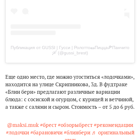
Публикация от GUSSI | Гусси | Ролотто🌯Пицца🍕Панчито
🛶 (@gussi_brest)
Еще одно место, где можно угоститься «лодочками»,
находится на улице Скрипникова, 3д. В фудтраке
«Блин бери» предлагают различные вариации
блюда: с сосиской и огурцом, с курицей и ветчиной,
а также с салями и сыром. Стоимость – от 5 до 6 руб.
@maksi.muk
#брест
#обзорыбрест
#рекомендации
#лодочки
#барановичи
#блинбери
♬ оригинальный