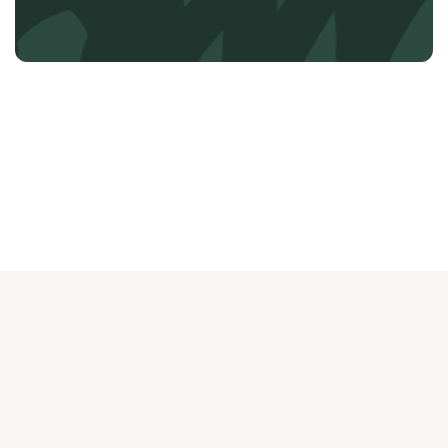
О ЖУРНАЛЕ
РЕКЛАМОДАТЕЛЯМ
ВАКАНСИИ
ОРГАНИЗАТОРАМ
МЕРОПРИЯТИЙ
ПРАВОВАЯ ИНФОРМАЦИЯ
ПОЛИТИКА
КОНФИДЕНЦИАЛЬНОСТИ