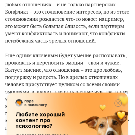
любых отношениях – и не только партнерских.
Конфликт – это столкновение интересов, но из этого
столкновения рождается что-то новое: например,
это может быть большая близость, если партнеры
умеют конфликтовать и понимают, что конфликты –
неизбежная часть зрелых отношений.
Еще одним ключевым будет умение распознавать,
проживать и переносить эмоции – свои и чужие.
Бытует мнение, что отношения – это про любовь,
поддержку и радость. Но в зрелых отношениях
человек присутствует целиком со всеми своими
эмоциями, а значит, там есть разные чувства, в том
числе и вина, зависть, ревность, ярость, стыд, даже
ненависть. Важно уметь увидеть их в себе и
прожить. И чем шире спектр эмоций, которым мы
Любите хороший
контент про
можем давать место в контакте, тем глубже и ближе
психологию?
получаются отношения.