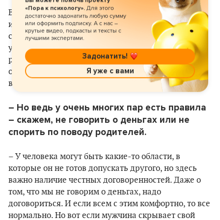
Вы можете помочь проекту
Для этого
«Пора к психологу».
В противном случае получается сплошное
достаточно задонатить любую сумму
или оформить подписку. А с нас –
избегание – туда не смотрим, это не обсуждаем,
крутые видео, подкасты и тексты с
сюда не ходим. А это уже не совсем про близость и
лучшими экспертами.
умение быть собой, ведь можно предъявлять
Задонатить!
разные грани себя, но никогда полностью не
Я уже с вами
открываться целиком, а значит, так никогда и не
встретиться.
– Но ведь у очень многих пар есть правила
– скажем, не говорить о деньгах или не
спорить по поводу родителей.
– У человека могут быть какие-то области, в
которые он не готов допускать другого, но здесь
важно наличие честных договоренностей. Даже о
том, что мы не говорим о деньгах, надо
договориться. И если всем с этим комфортно, то все
нормально. Но вот если мужчина скрывает свой