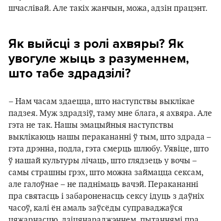
шчаслівай. Але такіх жанчын, можа, адзін працэнт.
Як выйсці з ролі ахвяры? Як
увогуле жыць з разуменнем,
што табе здрадзілі?
– Нам часам здаецца, што наступствы выклікае
падзея. Муж здрадзіў, таму мне блага, я ахвяра. Але
гэта не так. Нашы эмацыйныя наступствы
выклікаюць нашы перакананні ў тым, што здрада –
гэта дрэнна, подла, гэта смерць шлюбу. Уявіце, што
ў нашай культуры лічаць, што глядзець у вочы –
самы страшны грэх, што можна займацца сексам,
але галоўнае – не паднімаць вачэй. Перакананні
пра святасць і забароненасць сексу ідуць з даўніх
часоў, калі ён амаль заўсёды суправаджаўся
цяжарнасцю, дзіцянараджэннем, пытаннямі пра