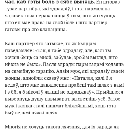
час, каб гэты боль з сябе выняць.
Ён штораз
тузае партнёра, які здрадзіў, і гэта нармальна:
чалавек хоча пераканацца ў тым, што яго чуюць,
што ён мае права на свой боль і што партнёр
гатовы пра яго клапаціцца.
Калі партнёр яго затыкае, то як быццам
паведамляе: «Так, я табе здрадзіў, але, калі ты
хочаш быць са мной, забудзь, зробім выгляд, што
нічога не было». Пасля здрады пары гадамі ходзяць
на сямейную тэрапію. Адзін муж, які здрадзіў сваёй
жонцы, аднойчы сказаў мне: «Наталля, калі б я
ведаў, што мне давядзецца прайсці такі шлях з вамі
і з ёй, я б ніколі ў жыцці не здраджваў». Прыйшлося
вывернуць душу навыварат, высветліць усё. Затое
муж і жонка сталі нашмат бліжэйшымі, хоць гэта
быў вельмі цяжкі шлях.
Многія не хочуць такога лячэння, для іх здрада як