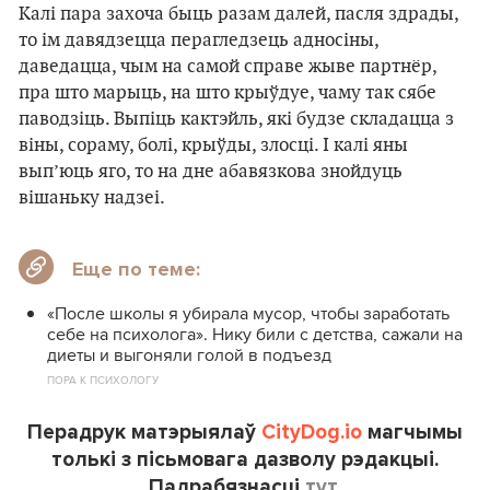
Калі пара захоча быць разам далей, пасля здрады,
то ім давядзецца перагледзець адносіны,
даведацца, чым на самой справе жыве партнёр,
пра што марыць, на што крыўдуе, чаму так сябе
паводзіць. Выпіць кактэйль, які будзе складацца з
віны, сораму, болі, крыўды, злосці. І калі яны
вып’юць яго, то на дне абавязкова знойдуць
вішаньку надзеі.
Еще по теме:
«После школы я убирала мусор, чтобы заработать
себе на психолога». Нику били с детства, сажали на
диеты и выгоняли голой в подъезд
ПОРА К ПСИХОЛОГУ
Перадрук матэрыялаў
CityDog.io
магчымы
толькі з пісьмовага дазволу рэдакцыі.
Падрабязнасці
тут.