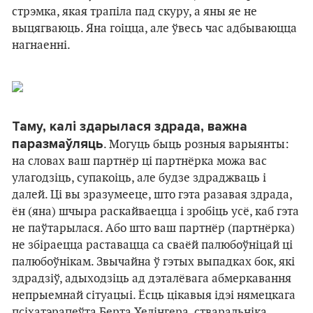
стрэмка, якая трапіла пад скуру, а яны яе не
выцягваюць. Яна гоіцца, але ўвесь час адбываюцца
нагнаенні.
Таму, калі здарылася здрада, важна
паразмаўляць
. Могуць быць розныя варыянты:
на словах ваш партнёр ці партнёрка можа вас
улагодзіць, супакоіць, але будзе здраджваць і
далей. Ці вы зразумееце, што гэта разавая здрада,
ён (яна) шчыра раскайваецца і зробіць усё, каб гэта
не паўтарылася. Або што ваш партнёр (партнёрка)
не збіраецца раставацца са сваёй палюбоўніцай ці
палюбоўнікам. Звычайна ў гэтых выпадках бок, які
здрадзіў, адыходзіць ад дэталёвага абмеркавання
непрыемнай сітуацыі. Ёсць цікавыя ідэі нямецкага
псіхатэрапеўта Берта Хелінгера, стваральніка