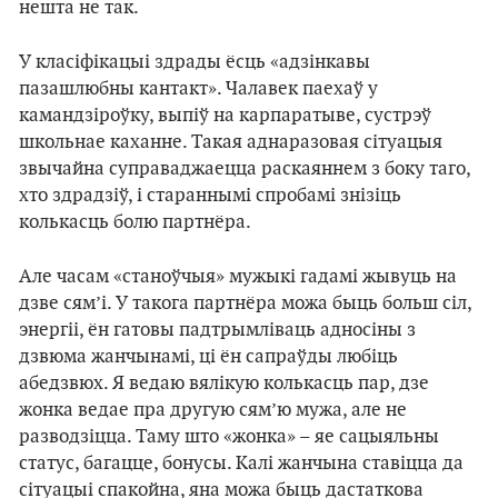
нешта не так.
У класіфікацыі здрады ёсць «адзінкавы
пазашлюбны кантакт». Чалавек паехаў у
камандзіроўку, выпіў на карпаратыве, сустрэў
школьнае каханне. Такая аднаразовая сітуацыя
звычайна суправаджаецца раскаяннем з боку таго,
хто здрадзіў, і стараннымі спробамі знізіць
колькасць болю партнёра.
Але часам «станоўчыя» мужыкі гадамі жывуць на
дзве сям’і. У такога партнёра можа быць больш сіл,
энергіі, ён гатовы падтрымліваць адносіны з
дзвюма жанчынамі, ці ён сапраўды любіць
абедзвюх. Я ведаю вялікую колькасць пар, дзе
жонка ведае пра другую сям’ю мужа, але не
разводзіцца. Таму што «жонка» – яе сацыяльны
статус, багацце, бонусы. Калі жанчына ставіцца да
сітуацыі спакойна, яна можа быць дастаткова