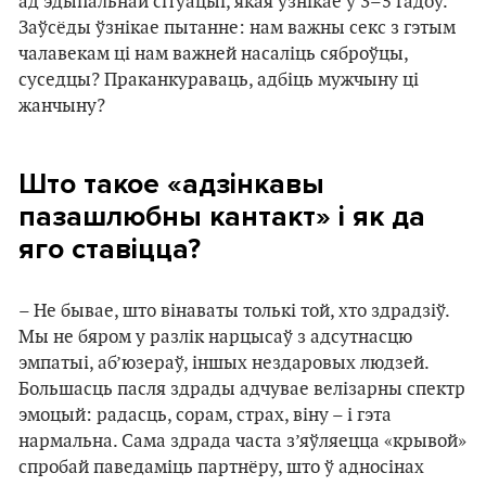
ад эдыпальнай сітуацыі, якая ўзнікае ў 3–5 гадоў.
Заўсёды ўзнікае пытанне: нам важны секс з гэтым
чалавекам ці нам важней насаліць сяброўцы,
суседцы? Праканкураваць, адбіць мужчыну ці
жанчыну?
Што такое «адзінкавы
пазашлюбны кантакт» і як да
яго ставіцца?
– Не бывае, што вінаваты толькі той, хто здрадзіў.
Мы не бяром у разлік нарцысаў з адсутнасцю
эмпатыі, аб’юзераў, іншых нездаровых людзей.
Большасць пасля здрады адчувае велізарны спектр
эмоцый: радасць, сорам, страх, віну – і гэта
нармальна. Сама здрада часта з’яўляецца «крывой»
спробай паведаміць партнёру, што ў адносінах