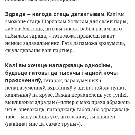
Здрада – нагода стаць дэтэктывам
. Калі вы
зможаце стаць Шэрлакам Холмсам для сваёй пары,
каб разблытаць, што вы такога рабілі разам, што
адбылася здрада, – гэта можа прынесці нават
нейкае задавальненне. Гэта дапаможа зразумець,
як уладкаваны ваш партнёр.
Калі вы хочаце наладжваць адносіны,
будзьце гатовы да тысячы і адной ночы
праясненняў,
гутарак, паразуменняў і
непаразуменняў, вяртанняў у адзін і той жа пункт,
хаджэнняў па крузе. Важна пераадолець усе тупікі,
выкліканыя здрадай («цяпер я маю права абражаць
цябе, зневажаць, пагарджаць табой або здраджваць
табе – магу рабіць усё, што захачу, ты павінен
(павінна) мне да самае труны»).