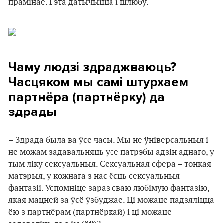
прамінае. Гэта датычыцца і шлюбу.
Чаму людзі здраджваюць?
Часцяком мы самі штурхаем
партнёра (партнёрку) да
здрады
– Здрада была ва ўсе часы. Мы не ўніверсальныя і
не можам задавальняць усе патрэбы адзін аднаго, у
тым ліку сексуальныя. Сексуальная сфера – тонкая
матэрыя, у кожнага з нас ёсць сексуальныя
фантазіі. Успомніце зараз сваю любімую фантазію,
якая мацней за ўсё ўзбуджае. Ці можаце падзяліцца
ёю з партнёрам (партнёркай) і ці можаце