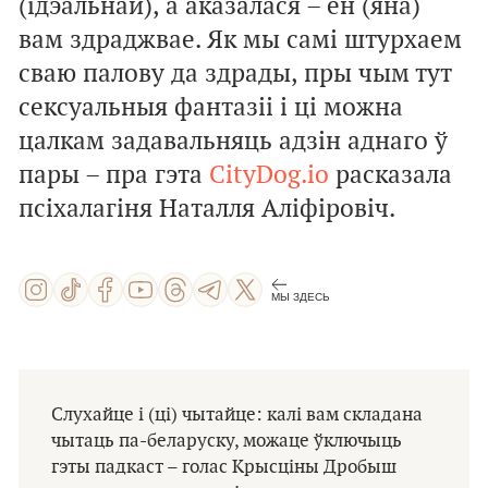
(ідэальнай), а аказалася – ён (яна)
вам здраджвае. Як мы самі штурхаем
сваю палову да здрады, пры чым тут
сексуальныя фантазіі і ці можна
цалкам задавальняць адзін аднаго ў
пары – пра гэта
CityDog.io
расказала
псіхалагіня Наталля Аліфіровіч.
МЫ ЗДЕСЬ
Слухайце і (ці) чытайце: калі вам складана
чытаць па-беларуску, можаце ўключыць
гэты падкаст – голас Крысціны Дробыш