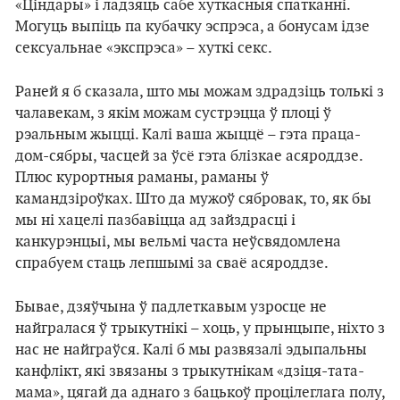
«Ціндары» і ладзяць сабе хуткасныя спатканні.
Могуць выпіць па кубачку эспрэса, а бонусам ідзе
сексуальнае «экспрэса» – хуткі секс.
Раней я б сказала, што мы можам здрадзіць толькі з
чалавекам, з якім можам сустрэцца ў плоці ў
рэальным жыцці. Калі ваша жыццё – гэта праца-
дом-сябры, часцей за ўсё гэта блізкае асяроддзе.
Плюс курортныя раманы, раманы ў
камандзіроўках. Што да мужоў сябровак, то, як бы
мы ні хацелі пазбавіцца ад зайздрасці і
канкурэнцыі, мы вельмі часта неўсвядомлена
спрабуем стаць лепшымі за сваё асяроддзе.
Бывае, дзяўчына ў падлеткавым узросце не
найгралася ў трыкутнікі – хоць, у прынцыпе, ніхто з
нас не найграўся. Калі б мы развязалі эдыпальны
канфлікт, які звязаны з трыкутнікам «дзіця-тата-
мама», цягай да аднаго з бацькоў процілеглага полу,