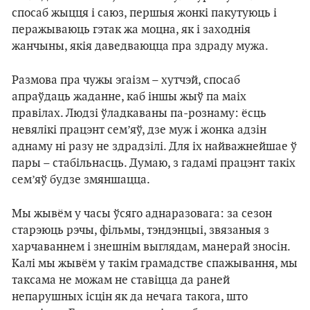
спосаб жыцця і саюз, першыя жонкі пакутуюць і
перажываюць гэтак жа моцна, як і заходнія
жанчыны, якія даведваюцца пра здраду мужа.
Размова пра чужы эгаізм – хутчэй, спосаб
апраўдаць жаданне, каб іншы жыў па маіх
правілах. Людзі ўладкаваны па-рознаму: ёсць
невялікі працэнт сем’яў, дзе муж і жонка адзін
аднаму ні разу не здрадзілі. Для іх найважнейшае ў
пары – стабільнасць. Думаю, з гадамі працэнт такіх
сем’яў будзе змяншацца.
Мы жывём у часы ўсяго аднаразовага: за сезон
старэюць рэчы, фільмы, тэндэнцыі, звязаныя з
харчаваннем і знешнім выглядам, манерай зносін.
Калі мы жывём у такім грамадстве спажывання, мы
таксама не можам не ставіцца да раней
непарушных ісцін як да нечага такога, што