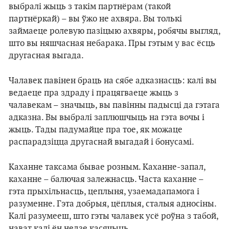
выбралі жыць з такім партнёрам (такой
партнёркай) – вы ўжо не ахвяра. Вы толькі
займаеце ролевую пазіцыю ахвяры, робячы выгляд,
што вы няшчасная небарака. Пры гэтым у вас ёсць
другасная выгада.
Чалавек павінен браць на сябе адказнасць: калі вы
ведаеце пра здраду і працягваеце жыць з
чалавекам – значыць, вы павінны падысці да гэтага
адказна. Вы выбралі заплюшчыць на гэта вочы і
жыць. Тады падумайце пра тое, як можаце
распарадзіцца другаснай выгадай і бонусамі.
Каханне таксама бывае розным. Каханне-запал,
каханне – балючая залежнасць. Часта каханне –
гэта прыхільнасць, цеплыня, узаемадапамога і
разуменне. Гэта добрыя, цёплыя, сталыя адносіны.
Калі разумееш, што гэты чалавек усё роўна з табой,
нават калі ён недзе касячыць.