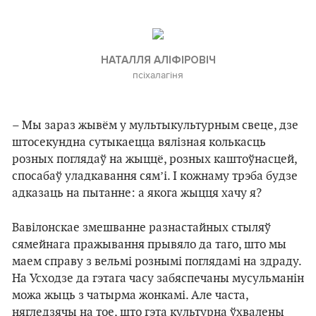
НАТАЛЛЯ АЛІФІРОВІЧ
псіхалагіня
– Мы зараз жывём у мультыкультурным свеце, дзе
штосекундна сутыкаецца вялізная колькасць
розных поглядаў на жыццё, розных каштоўнасцей,
спосабаў уладкавання сям’і. І кожнаму трэба будзе
адказаць на пытанне: а якога жыцця хачу я?
Вавілонскае змешванне разнастайных стыляў
сямейнага пражывання прывяло да таго, што мы
маем справу з вельмі рознымі поглядамі на здраду.
На Усходзе да гэтага часу забяспечаны мусульманін
можа жыць з чатырма жонкамі. Але часта,
нягледзячы на тое, што гэта культурна ўхвалены