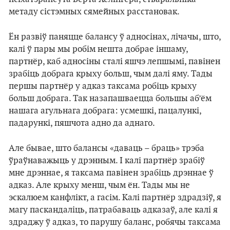
метаду сістэмных сямейных расстановак.
Ён развіў паняцце балансу ў адносінах, лічачы, што,
калі ў пары мы робім нешта добрае іншаму,
партнёр, каб адносіны сталі яшчэ лепшымі, павінен
зрабіць добрага крыху больш, чым далі яму. Тады
першы партнёр у адказ таксама робіць крыху
больш добрага. Так назапашваецца большы аб’ём
нашага агульнага добрага: усмешкі, пацалункі,
падарункі, пяшчота адно да аднаго.
Але бывае, што балансы «даваць – браць» трэба
ўраўнаважыць у дрэнным. І калі партнёр зрабіў
мне дрэннае, я таксама павінен зрабіць дрэннае ў
адказ. Але крыху менш, чым ён. Тады мы не
эскалюем канфлікт, а гасім. Калі партнёр здрадзіў, я
магу паскандаліць, патрабаваць адказаў, але калі я
здраджу ў адказ, то парушу баланс, робячы таксама