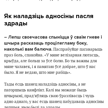
Як наладзіць адносіны пасля
здрады
– Лепш своечасова спыніцца ў сваім гневе і
шчыра расказаць процілегламу боку,
наколькі вам балюча.
Паспрабуйце пагаварыць
праз боль, спакойна. «У мяне велізарная лютасць,
крыўда, але больш за ўсё болю. Бо ты важны для
мяне чалавек, і я памятаю ўсё добрае, што ў нас
было. Я не ведаю, што мне рабіць».
Тады ёсць шанец наладзіць адносіны, а не
пагоршыць канфлікт. Калі вы можаце быць
шчырымі, прад’яўляць сваю ўразлівасць і чуць
адно аднаго, у вас ёсць шанец пабудаваць адносіны
лепшыя, чым былі да здрады.