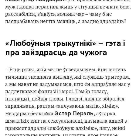
муж і жонка перасталі жыць у сітуацыі вечнага бою,
расслабіліся, з’явіўся вольны час – чаму б не
паспрабаваць нешта змяніць, а заадно здрадзіць?
«Любоўныя трыкутнікі» – гэта і
пра зайздрасць да чужога
– Ёсць рэчы, якія мы не ўсведамляем. Яны могуць
тычыцца знешняга выгляду, які служыць трыгерам,
а мы нават не задумваемся, што ён адпраўляе нас у
падлеткавыя фантазіі і мроі. Тэмбр голасу,
інтанацыі, нейкія словы. І людзі, якія не збіраліся
здраджваць, раптам «адчуваюць магію, хімію».
Эстэр Перэль,
Нездарма бельгійка
аўтарка
шматлікіх кніг па сексуальнасці, называла адной з
прыкмет здрады «любоўную алхімію», цягу, нейкі
гарманальны кактэйль, насланнё, якое ўзнікае