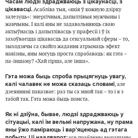
Часам людзі здраджваюць з цікаўнасці, з
цікавасці.
Асабліва тыя, «якія ў кожную дзірку
залезуць»: энергічныя, дапытлівыя мужчыны і
жанчыны. І калі яны не задавальняюць сваю
актыўнасць і дапытлівасць у прафесіі і ў іх
захоўваецца цікавасць да сексуальнай сферы – то,
зыходзячы са свайго жадання атрымаць эфект
навізны, яны могуць проста спрабаваць: як гэта –
па-іншаму? «Хай гірша, але інша».
Гэта можа быць спроба прыцягнуць увагу,
калі чалавек не можа сказаць словамі
, але
дзеяннямі паказвае: раз ты са мной так – то і я з
табой так. Гэта можа быць помста.
Як ні дзіўна, бывае, людзі здраджваюць у
сітуацыі, калі ім вельмі напружана, ну прама
яны ўжо паміраюць і вар’яцеюць ад гэтага
побыту. Ці наадварот:
усе праблемы вырашаны,