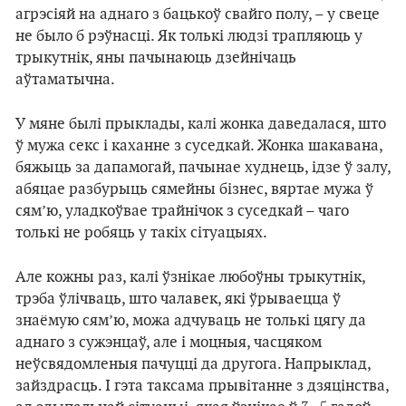
агрэсіяй на аднаго з бацькоў свайго полу, – у свеце
не было б рэўнасці. Як толькі людзі трапляюць у
трыкутнік, яны пачынаюць дзейнічаць
аўтаматычна.
У мяне былі прыклады, калі жонка даведалася, што
ў мужа секс і каханне з суседкай. Жонка шакавана,
бяжыць за дапамогай, пачынае худнець, ідзе ў залу,
абяцае разбурыць сямейны бізнес, вяртае мужа ў
сям’ю, уладкоўвае трайнічок з суседкай – чаго
толькі не робяць у такіх сітуацыях.
Але кожны раз, калі ўзнікае любоўны трыкутнік,
трэба ўлічваць, што чалавек, які ўрываецца ў
знаёмую сям’ю, можа адчуваць не толькі цягу да
аднаго з сужэнцаў, але і моцныя, часцяком
неўсвядомленыя пачуцці да другога. Напрыклад,
зайздрасць. І гэта таксама прывітанне з дзяцінства,