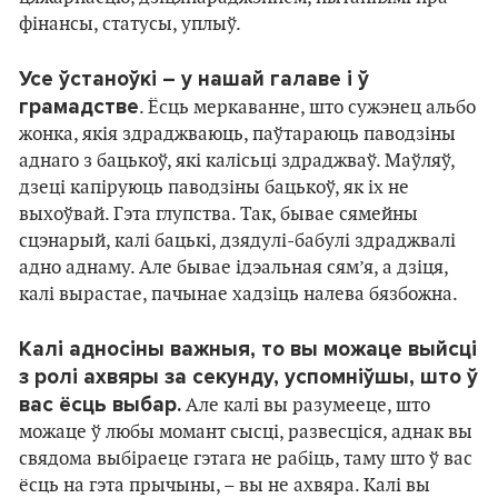
фінансы, статусы, уплыў.
Усе ўстаноўкі – у нашай галаве і ў
грамадстве
. Ёсць меркаванне, што сужэнец альбо
жонка, якія здраджваюць, паўтараюць паводзіны
аднаго з бацькоў, які калісьці здраджваў. Маўляў,
дзеці капіруюць паводзіны бацькоў, як іх не
выхоўвай. Гэта глупства. Так, бывае сямейны
сцэнарый, калі бацькі, дзядулі-бабулі здраджвалі
адно аднаму. Але бывае ідэальная сям’я, а дзіця,
калі вырастае, пачынае хадзіць налева бязбожна.
Калі адносіны важныя, то вы можаце выйсці
з ролі ахвяры за секунду, успомніўшы, што ў
вас ёсць выбар.
Але калі вы разумееце, што
можаце ў любы момант сысці, развесціся, аднак вы
свядома выбіраеце гэтага не рабіць, таму што ў вас
ёсць на гэта прычыны, – вы не ахвяра. Калі вы