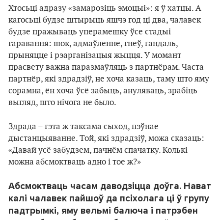
Хтосьці адразу «замарозіць эмоцыі»: я ў хатцы. А
кагосьці будзе штырыць яшчэ год ці два, чалавек
будзе пражываць уперамешку ўсе стадыі
гаравання: шок, адмаўленне, гнеў, гандаль,
прыняцце і рэарганізацыя жыцця. У момант
прасвету важна паразмаўляць з партнёрам. Часта
партнёр, які здрадзіў, не хоча казаць, таму што яму
сорамна, ён хоча ўсё забыць, ануляваць, зрабіць
выгляд, што нічога не было.
Здрада – гэта ж таксама сыход, пэўнае
дыстанцыяванне. Той, які здрадзіў, можа сказаць:
«Давай усё забудзем, пачнём спачатку. Колькі
можна абсмоктваць адно і тое ж?»
Абсмоктваць часам даводзіцца доўга. Нават
калі чалавек пайшоў да псіхолага ці ў групу
падтрымкі, яму вельмі балюча і патрэбен