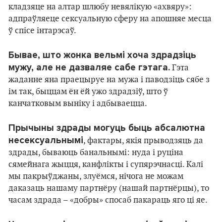
кладзяце на алтар шлюбу невялікую «ахвяру»:
адпраўляеце сексуальную сферу на апошняе месца
ў спісе інтарэсаў.
Бывае, што жонка вельмі хоча здрадзіць
мужу, але не дазваляе сабе гэтага.
Гэта
жаданне яна праецыруе на мужа і паводзіць сябе з
ім так, быццам ён ёй ужо здрадзіў, што ў
канчатковым выніку і адбываецца.
Прычыны здрады могуць быць абсалютна
несексуальнымі
, фактары, якія прыводзяць да
здрады, бываюць банальнымі: нуда і руціна
сямейнага жыцця, канфлікты і супярэчнасці. Калі
мы пакрыўджаны, злуёмся, нічога не можам
даказаць нашаму партнёру (нашай партнёрцы), то
часам здрада – «добры» спосаб пакараць яго ці яе.