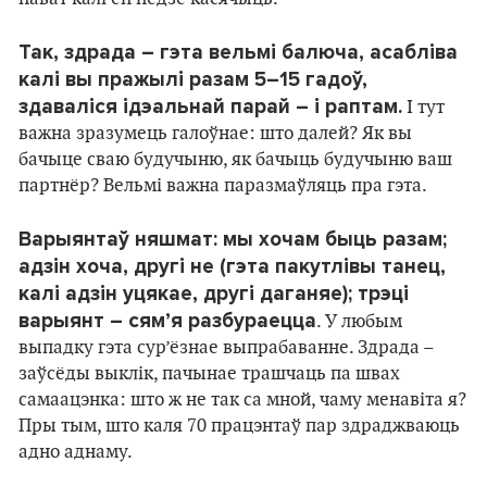
Так, здрада – гэта вельмі балюча, асабліва
калі вы пражылі разам 5–15 гадоў,
здаваліся ідэальнай парай – і раптам.
І тут
важна зразумець галоўнае: што далей? Як вы
бачыце сваю будучыню, як бачыць будучыню ваш
партнёр? Вельмі важна паразмаўляць пра гэта.
Варыянтаў няшмат: мы хочам быць разам;
адзін хоча, другі не (гэта пакутлівы танец,
калі адзін уцякае, другі даганяе); трэці
варыянт – сям’я разбураецца
. У любым
выпадку гэта сур’ёзнае выпрабаванне. Здрада –
заўсёды выклік, пачынае трашчаць па швах
самаацэнка: што ж не так са мной, чаму менавіта я?
Пры тым, што каля 70 працэнтаў пар здраджваюць
адно аднаму.