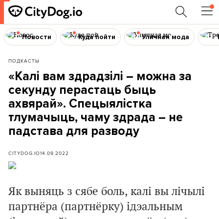
Новости
Куда пойти
Уличная мода
ПОДКАСТЫ
«Калі вам здрадзілі – можна за
секунду перастаць быць
ахвярай». Спецыялістка
тлумачыць, чаму здрада – не
падстава для разводу
CITYDOG.IO
14.09.2022
Як выняць з сябе боль, калі вы лічылі
партнёра (партнёрку) ідэальным