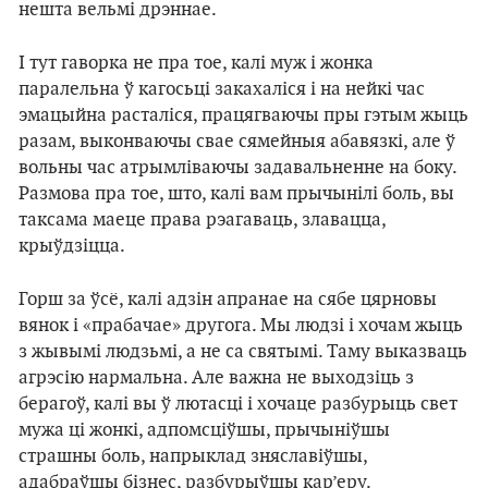
нешта вельмі дрэннае.
І тут гаворка не пра тое, калі муж і жонка
паралельна ў кагосьці закахаліся і на нейкі час
эмацыйна расталіся, працягваючы пры гэтым жыць
разам, выконваючы свае сямейныя абавязкі, але ў
вольны час атрымліваючы задавальненне на боку.
Размова пра тое, што, калі вам прычынілі боль, вы
таксама маеце права рэагаваць, злавацца,
крыўдзіцца.
Горш за ўсё, калі адзін апранае на сябе цярновы
вянок і «прабачае» другога. Мы людзі і хочам жыць
з жывымі людзьмі, а не са святымі. Таму выказваць
агрэсію нармальна. Але важна не выходзіць з
берагоў, калі вы ў лютасці і хочаце разбурыць свет
мужа ці жонкі, адпомсціўшы, прычыніўшы
страшны боль, напрыклад зняславіўшы,
адабраўшы бізнес, разбурыўшы кар’еру.