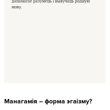
дапамагае разумець і вывучаць родную
мову.
Манагамія – форма эгаізму?