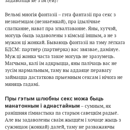
задаволіць яе з ім (ёй)?
Вельмі многія фантазіі – гэта фантазіі пра секс з
незнаёмцам (незнаёмкай), пра ідылічнае
спатканне, нават пра згвалтаванне. Яны, хутчэй,
могуць быць задаволены з кімсьці іншым, а не з
мужам ці жонкай. Бываюць фантазіі на тэму лёгкага
БДСМ: партнёр (партнёрка) вас звязвае, дамінуе.
Муж ці жонка часта такое могуць не зразумець.
Магчыма, калі ім адкрыцца, яны палічаць вас не
зусім нармальным, таму вы аддаяце перавагу
займацца дастаткова прыемным сексам і нічога не
мяняць гадамі.
Пры гэтым шлюбны секс можа быць
манатонным і аднастайным
– сумным, як
ранішняя гімнастыка па старым савецкім радыё.
Але вы задаволены сваім жыццём і хочаце жыць з
сужэнцам (жонкай) далей, таму не разважаючы