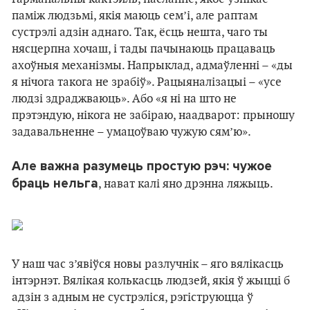
паміж людзьмі, якія маюць сем’і, але раптам
сустрэлі адзін аднаго. Так, ёсць нешта, чаго ты
нясцерпна хочаш, і тады пачынаюць працаваць
ахоўныя механізмы. Напрыклад, адмаўленні – «ды
я нічога такога не зрабіў». Рацыяналізацыі – «усе
людзі здраджваюць». Або «я ні на што не
прэтэндую, нікога не забіраю, наадварот: прыношу
задавальненне – умацоўваю чужую сям’ю».
Але важна разумець простую рэч: чужое
браць нельга
, нават калі яно дрэнна ляжыць.
У наш час з’явіўся новы разлучнік – яго вялікасць
інтэрнэт. Вялікая колькасць людзей, якія ў жыцці б
адзін з адным не сустрэліся, рэгіструюцца ў