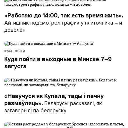
«Работаю до 14:00, так есть время жить».
Айтишник подсмотрел график у плиточника – и
доволен
КУДА ПОЙТИ
Куда пойти в выходные в Минске 7–9
августа
«Навучуся як Купала, тады і пачну
Беларусы расказалі, як
размаўляць».
загаварылі па-беларуску