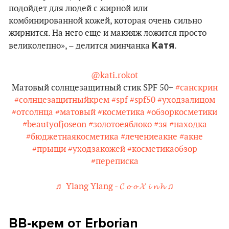
подойдет для людей с жирной или
комбинированной кожей, которая очень сильно
жирнится. На него еще и макияж ложится просто
Катя
великолепно», – делится минчанка
.
@kati.rokot
Матовый солнцезащитный стик SPF 50+
#санскрин
#солнцезащитныйкрем
#spf
#spf50
#уходзалицом
#отсолнца
#матовый
#косметика
#обзоркосметики
#beautyofjoseon
#золотоеяблоко
#зя
#находка
#бюджетнаякосметика
#лечениеакне
#акне
#прыщи
#уходзакожей
#косметикаобзор
#переписка
♬ Ylang Ylang - 𝓒 𝓸 𝓸 𝓧 𝓲 𝓷 𝓱 ♫
ВВ-крем от Erborian