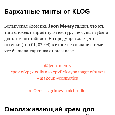
Бархатные тинты от KLOG
Jeon Meary
Беларуская блогерка
пишет, что эти
тинты имеют «приятную текстуру, не сушат губы и
достаточно стойкие». Но предупреждает, что
оттенки (тон 01, 02, 03) в итоге не совпали с теми,
что были на картинках при заказе.
@jeon_meary
#рек
#fypシ
#elbruso
#pyf
#foryourpage
#foryou
#makeup
#cosmetics
♬ Genesis grimes - mk1audios
Омолаживающий крем для