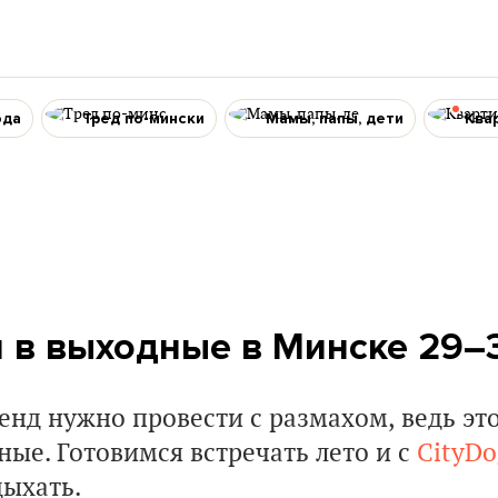
ода
Тред по-мински
Мамы, папы, дети
Ква
и в выходные в Минске 29–
нд нужно провести с размахом, ведь эт
ые. Готовимся встречать лето и с
CityDo
дыхать.