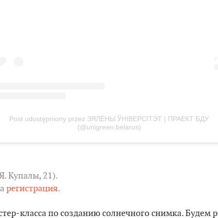
Post udostępniony przez ЗЯЛЁНЫ ЎНІВЕРСІТЭТ | ПРАЕКТ БДУ
(@unigreen.belarus)
Я. Купалы, 21).
на
регистрация
.
стер-класса по созданию солнечного снимка. Будем 