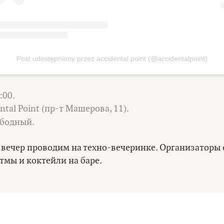
Post udostępniony przez accidental point (@accidentalpoint)
:00.
ntal Point (пр-т Машерова, 11).
бодный.
вечер проводим на техно-вечеринке. Организаторы
тмы и коктейли на баре.