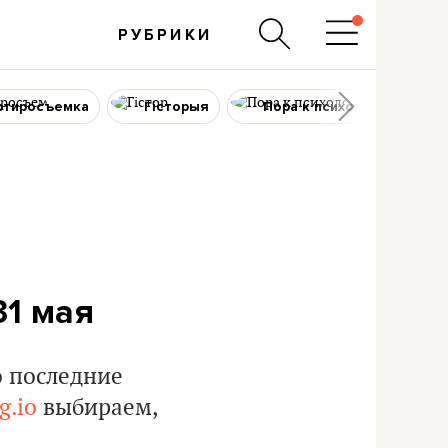
РУБРИКИ
ртиросъемка
Гісторыя
Пора к психологу
31 мая
о последние
g.io
выбираем,