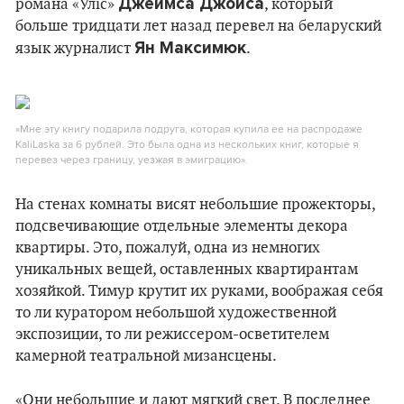
Джеймса Джойса
романа «Уліс»
, который
больше тридцати лет назад перевел на беларуский
Ян Максимюк
язык журналист
.
«Мне эту книгу подарила подруга, которая купила ее на распродаже
KaliLaska за 6 рублей. Это была одна из нескольких книг, которые я
перевез через границу, уезжая в эмиграцию».
На стенах комнаты висят небольшие прожекторы,
подсвечивающие отдельные элементы декора
квартиры. Это, пожалуй, одна из немногих
уникальных вещей, оставленных квартирантам
хозяйкой. Тимур крутит их руками, воображая себя
то ли куратором небольшой художественной
экспозиции, то ли режиссером-осветителем
камерной театральной мизансцены.
«Они небольшие и дают мягкий свет. В последнее