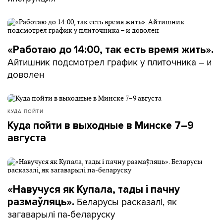
«Работаю до 14:00, так есть время жить».
Айтишник подсмотрел график у плиточника – и
доволен
КУДА ПОЙТИ
Куда пойти в выходные в Минске 7–9
августа
«Навучуся як Купала, тады і пачну
Беларусы расказалі, як
размаўляць».
загаварылі па-беларуску