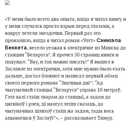
«У меня было всего два опыта, когда я читал книгу и
у меня случался просто взрыв перед глазами, а
вокруг летели звездочки. Первый раз это
Сэмюэла
произошло, когда я читал роман «Уотт»
Беккета
, весело уезжая в электричке из Минска до
станции “Беларусь”. Я прочел 50 страниц книги и
подумал: “Вау, и так можно писать!” Я вышел в
Заславле из электрички, хотя мне нужно было ехать
дальше, достал блокнот и написал первый абзац
своего первого романа “Значныя дні”: “Ад
чыгуначнай станцыі “Беларусь” управа 10 метраў.
Гэта калі стаіш тварам да станцыі, а задам да
цягнікоў і рэек, ці наогул лепш сказаць, да
чыгуначных шляхоў стаіш жа задам, тады вось
апынаешся ў Заслаўі”», – рассказывает Тимур.