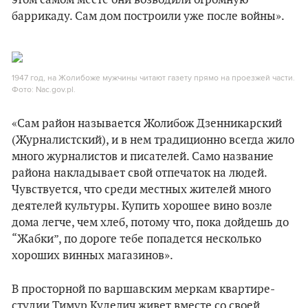
этом самом месте они возводили огромную
баррикаду. Сам дом построили уже после войны».
1947 год, на Жолибоже мужчины читают газету прямо на проезжей части.
Фото: Nac.gov.pl.
«Сам район называется Жолибож Дзенникарский
(Журналистский), и в нем традиционно всегда жило
много журналистов и писателей. Само название
района накладывает свой отпечаток на людей.
Чувствуется, что среди местных жителей много
деятелей культуры. Купить хорошее вино возле
дома легче, чем хлеб, потому что, пока дойдешь до
“Жабки”, по дороге тебе попадется несколько
хороших винных магазинов».
В просторной по варшавским меркам квартире-
студии Тимур Куделич живет вместе со своей