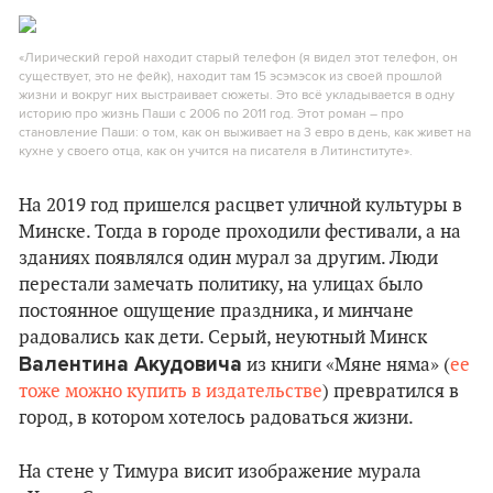
«Лирический герой находит старый телефон (я видел этот телефон, он
существует, это не фейк), находит там 15 эсэмэсок из своей прошлой
жизни и вокруг них выстраивает сюжеты. Это всё укладывается в одну
историю про жизнь Паши с 2006 по 2011 год. Этот роман – про
становление Паши: о том, как он выживает на 3 евро в день, как живет на
кухне у своего отца, как он учится на писателя в Литинституте».
На 2019 год пришелся расцвет уличной культуры в
Минске. Тогда в городе проходили фестивали, а на
зданиях появлялся один мурал за другим. Люди
перестали замечать политику, на улицах было
постоянное ощущение праздника, и минчане
радовались как дети. Серый, неуютный Минск
Валентина Акудовича
из книги «Мяне няма» (
ее
тоже можно купить в издательстве
) превратился в
город, в котором хотелось радоваться жизни.
На стене у Тимура висит изображение мурала