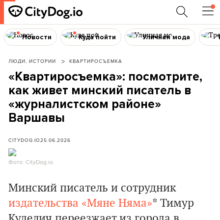
Новости
Куда пойти
Уличная мода
ЛЮДИ, ИСТОРИИ
КВАРТИРОСЪЕМКА
«Квартиросъемка»: посмотрите,
как живет минский писатель в
«журналистском районе»
Варшавы
CITYDOG.IO
25.06.2026
Фото: CityDog.io.
Минский писатель и сотрудник
издательства «Мяне Няма»
* Тимур
Куделич переезжает из города в