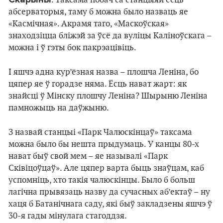
абсерваторыя, таму б можна было назваць яе
«Касмічная». Акрамя таго, «Маскоўская»
знаходзіцца бліжэй за ўсё да вуліцы Каліноўскага –
можна і ў гэты бок пакрэацівіць.
І яшчэ адна кур’ёзная назва – плошча Леніна, бо
цяпер яе ў горадзе няма. Ёсць нават жарт: як
знайсці ў Мінску плошчу Леніна? Шырыню Леніна
памножыць на даўжыню.
З назвай станцыі «Парк Чалюскінцаў» таксама
можна было бы нешта прыдумаць. У канцы 80-х
нават быў свой мем – яе называлі «Парк
Сківіцоўцаў». Але цяпер варта быць знаўцам, каб
успомніць, хто такія чалюскінцы. Было б больш
лагічна прывязаць назву да сучасных аб’ектаў – ну
хаця б Батанічнага саду, які быў закладзены яшчэ ў
30-я гады мінулага стагоддзя.