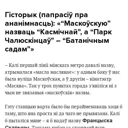
Гісторык (папрасіў пра
ананімнасць): «“Маскоўскую”
назваць “Касмічнай”, а “Парк
Чалюскінцаў” – “Батанічным
садам”»
– Калі першай лініі мінскага метро давалі назву,
атрымалася «масла маслянае»: у адным баку ў нас
была вуліца Маскоўская, а ў другім – кінатэатр
«Масква». Так у трох пунктах горада з’явіліся ні з
чым не звязаныя «маскоўскія» назвы.
Гэту станцыю варта было бы перайменаваць хаця б
таму, што яна проста ні да чаго не прывязана. Калі
Францыска
б пыталіся мяне – я б надаў назву
Скарыны
. Таксама побач са станцыяй ёсць