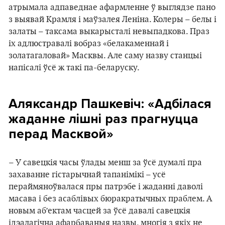
атрымала адпаведнае афармленне ў выглядзе пано
з выявай Крамля і маўзалея Леніна. Колеры – белы і
залаты – таксама выкарысталі невыпадкова. Праз
іх адлюстравалі вобраз «белакаменнай і
золатагаловай» Масквы. Але саму назву станцыі
напісалі ўсё ж такі па-беларуску.
Аляксандр Пашкевіч: «Адбілася
жаданне лішні раз прагнуцца
перад Масквой»
– У савецкія часы ўлады менш за ўсё думалі пра
захаванне гістарычнай тапанімікі – усё
пераймяноўвалася пры патрэбе і жаданні даволі
масава і без асаблівых бюракратычных праблем. А
новым аб’ектам часцей за ўсё давалі савецкія
ідэалагічна афарбаваныя назвы, многія з якіх не