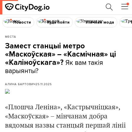
Новости
Куда пойти
Уличная мода
МЕСТА
Замест станцыі метро
«Маскоўская» – «Касмічная» ці
Як вам такія
«Каліноўскага»?
варыянты?
АЛИНА БАРТОВИЧ
25.11.2025
«Плошча Леніна», «Кастрычніцкая»,
«Маскоўская» – мінчанам добра
вядомыя назвы станцый першай лініі