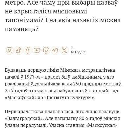
метро. Але чаму пры выбары назваў
не карысталіся мясцовымі
тапонімамі? І на якія назвы іх можна
памяняць?
МЫ ЗДЕСЬ
Будаваць першую лінію Мінскага метрапалітэна
пачалі ў 1977-м – праект быў амбіцыйным, у яго
рэалізацыі ўдзельнічала каля 250 прадпрыемстваў.
За 7 гадоў атрымалася пабудаваць 8 станцый – ад
«Маскоўскай» да «Інстытута культуры».
Першапачаткова планавалася, што лінію назавуць
«Валгаградскай». Але напачатку 80-х гадоў мінскія
ўлады перадумалі. Уласна станцыя «Маскоўская»