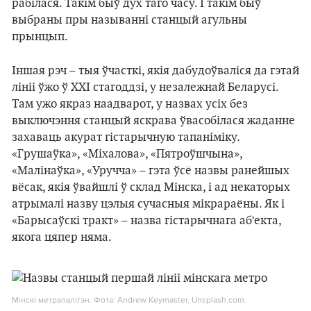
рабілася. Такім быў дух таго часу. І такім быў
выбраны пры называнні станцый агульны
прынцып.
Іншая рэч – тыя ўчасткі, якія дабудоўваліся да гэтай
лініі ўжо ў ХХІ стагоддзі, у незалежнай Беларусі.
Там ужо якраз наадварот, у назвах усіх без
выключэння станцый яскрава ўвасобілася жаданне
захаваць акурат гістарычную тапаніміку.
«Грушаўка», «Міхалова», «Пятроўшчына»,
«Малінаўка», «Уручча» – гэта ўсё назвы ранейшых
вёсак, якія ўвайшлі ў склад Мінска, і ад некаторых
атрымалі назву цэлыя сучасныя мікрараёны. Як і
«Барысаўскі тракт» – назва гістарычнага аб’екта,
якога цяпер няма.
Мінскі метрапалітэн. Фота: Andrew Keymaster, Unsplash.com.