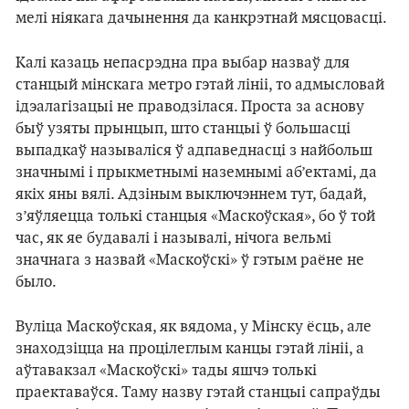
мелі ніякага дачынення да канкрэтнай мясцовасці.
Калі казаць непасрэдна пра выбар назваў для
станцый мінскага метро гэтай лініі, то адмысловай
ідэалагізацыі не праводзілася. Проста за аснову
быў узяты прынцып, што станцыі ў большасці
выпадкаў называліся ў адпаведнасці з найбольш
значнымі і прыкметнымі наземнымі аб’ектамі, да
якіх яны вялі. Адзіным выключэннем тут, бадай,
з’яўляецца толькі станцыя «Маскоўская», бо ў той
час, як яе будавалі і называлі, нічога вельмі
значнага з назвай «Маскоўскі» ў гэтым раёне не
было.
Вуліца Маскоўская, як вядома, у Мінску ёсць, але
знаходзіцца на процілеглым канцы гэтай лініі, а
аўтавакзал «Маскоўскі» тады яшчэ толькі
праектаваўся. Таму назву гэтай станцыі сапраўды