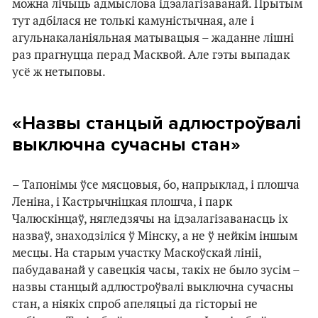
можна лічыць адмыслова ідэалагізаванай. Прытым
тут адбілася не толькі камуністычная, але і
агульнакаланіяльная матывацыя – жаданне лішні
раз прагнуцца перад Масквой. Але гэты выпадак
усё ж нетыповы.
«Назвы станцый адлюстроўвалі
выключна сучасны стан»
– Тапонімы ўсе мясцовыя, бо, напрыклад, і плошча
Леніна, і Кастрычніцкая плошча, і парк
Чалюскінцаў, нягледзячы на ідэалагізаванасць іх
назваў, знаходзіліся ў Мінску, а не ў нейкім іншым
месцы. На старым участку Маскоўскай лініі,
пабудаванай у савецкія часы, такіх не было зусім –
назвы станцый адлюстроўвалі выключна сучасны
стан, а ніякіх спроб апеляцыі да гісторыі не