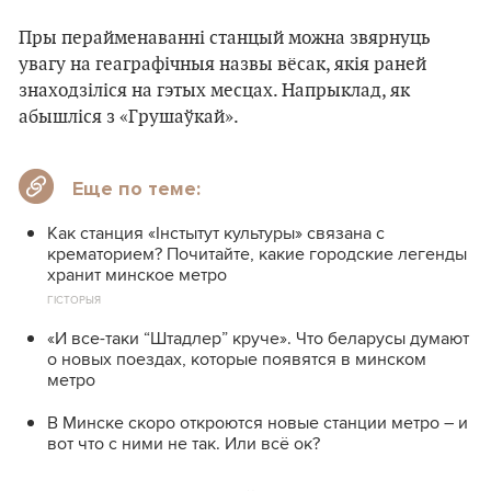
Пры перайменаванні станцый можна звярнуць
увагу на геаграфічныя назвы вёсак, якія раней
знаходзіліся на гэтых месцах. Напрыклад, як
абышліся з «Грушаўкай».
Еще по теме:
Как станция «Інстытут культуры» связана с
крематорием? Почитайте, какие городские легенды
хранит минское метро
ГІСТОРЫЯ
«И все-таки “Штадлер” круче». Что беларусы думают
о новых поездах, которые появятся в минском
метро
В Минске скоро откроются новые станции метро – и
вот что с ними не так. Или всё ок?