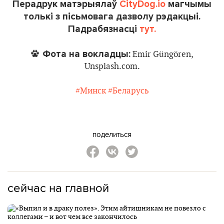
Перадрук матэрыялаў
CityDog.io
магчымы
толькі з пісьмовага дазволу рэдакцыі.
Падрабязнасці
тут.
Фота на вокладцы:
Emir Güngören,
Unsplash.com.
#Минск
#Беларусь
поделиться
сейчас на главной