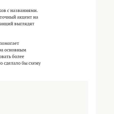
ков с названиями.
ыточный акцент на
танций выглядят
.
 помогает
ера основным
овать более
о сделало бы схему