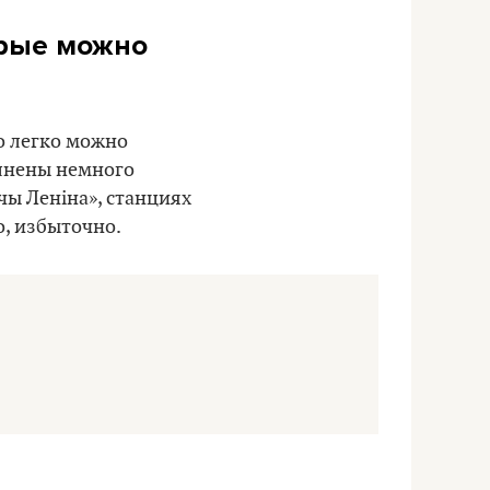
орые можно
о легко можно
олнены немного
чы Леніна», станциях
о, избыточно.