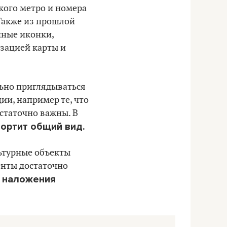
кого метро и номера
Также из прошлой
нные иконки,
зацией карты и
льно приглядываться
ии, например те, что
остаточно важны. В
ортит общий вид.
льтурные объекты
енты достаточно
 наложения