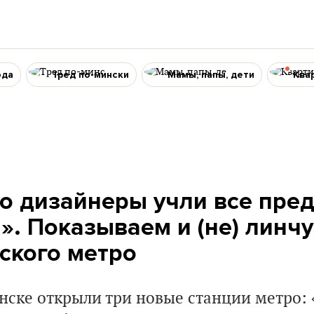
ода
Тред по-мински
Мамы, папы, дети
Ква
то дизайнеры учли все пр
». Показываем и (не) линч
ского метро
нске открыли три новые станции метро: 