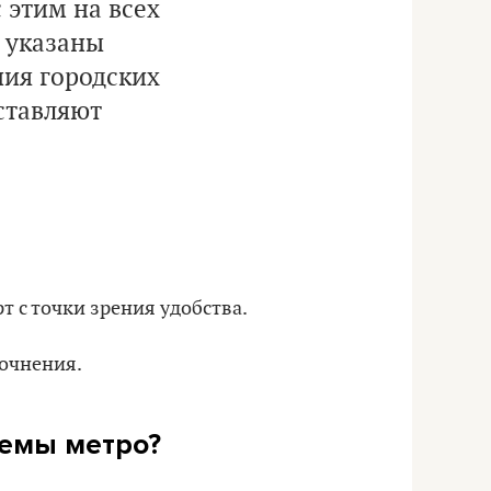
 этим на всех
 указаны
ия городских
ставляют
т с точки зрения удобства.
очнения.
хемы метро?