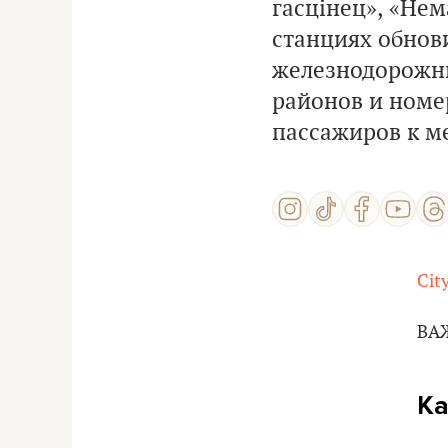
гасцінец», «Нем
станциях обнов
железнодорожны
районов и номе
пассажиров к м
Cit
ВАЖ
Ка