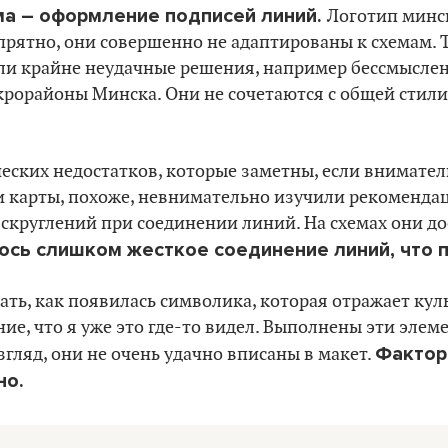
а – оформление подписей линий.
Логотип минс
прятно, они совершенно не адаптированы к схемам. 
ли крайне неудачные решения, например бессмысле
орайоны Минска. Они не сочетаются с общей стили
ческих недостатков, которые заметны, если внимате
и карты, похоже, невнимательно изучили рекомендац
 скруглений при соединении линий. На схемах они д
ось слишком жесткое соединение линий, что п
ать, как появилась символика, которая отражает ку
ие, что я уже это где-то видел. Выполнены эти элем
Фактор
згляд, они не очень удачно вписаны в макет.
но.