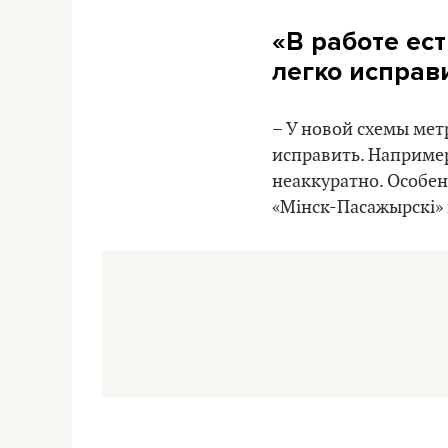
«В работе ес
легко исправ
– У новой схемы мет
исправить. Наприме
неаккуратно. Особен
«Мінск-Пасажырскі» 