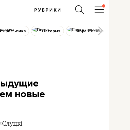
РУБРИКИ
ртиросъемка
Гісторыя
Пора к психологу
едыдущие
уем новые
«Слуцкі