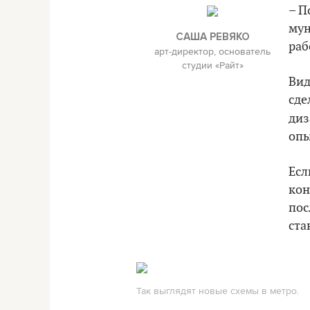
– П
мун
САША РЕВЯКО
раб
арт-директор, основатель
студии «Райт»
Вид
сде
диз
опы
Есл
кон
пос
ста
Так выглядят новые схемы в метро.