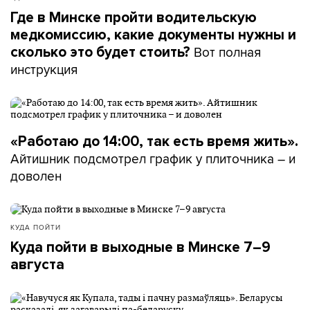
В принципе, я могла уже буквально через пару
Где в Минске пройти водительскую
месяцев оплачивать квартиру съемную,
медкомиссию, какие документы нужны и
обеспечивать себя и детей продуктами. Но,
Вот полная
сколько это будет стоить?
конечно, еще немножко не хватало денег на
инструкция
одежду.
При этом Наталья не была матерью-одиночкой. В
нашем законодательстве «одинокая мать» – та, что
родила ребенка вне брака, а запись об отце в
«Работаю до 14:00, так есть время жить».
свидетельстве о рождении была сделана с ее слов.
Айтишник подсмотрел график у плиточника – и
доволен
Вдова, если она живет одна и воспитывает детей,
тоже одинокая мать. Одиноким может быть
усыновитель или один из родителей, если второго
КУДА ПОЙТИ
лишили родительских прав или признали
Куда пойти в выходные в Минске 7–9
недееспособным. Если же папа у ребенка есть – с
августа
точки зрения закона он есть, даже если не
принимает участия в воспитании.