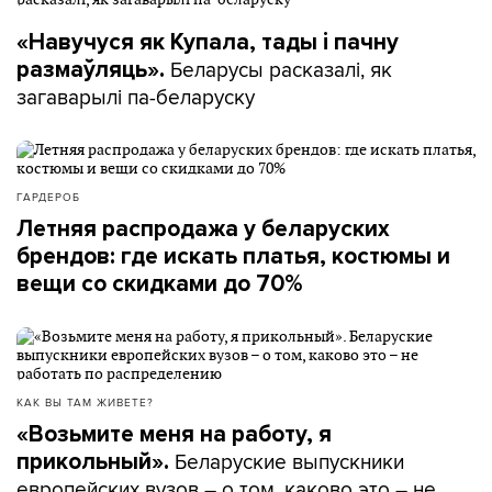
– Все это было очень стихийно. Он мог приехать,
«Навучуся як Купала, тады і пачну
потом полгода не видеть их. Потом снова начать
Беларусы расказалі, як
размаўляць».
ездить. Дети вообще его забывали – они не хотели к
загаварылі па-беларуску
Наталья Богдан
нему идти, – говорит
. – Был
такой период, когда он не платил два года
алименты. Мне, конечно, в первые месяцы тоже
было страшно. Я не знала, как я проживу, – вот эти
ГАРДЕРОБ
деньги, даже небольшие, были мне нужны.
Летняя распродажа у беларуских
брендов: где искать платья, костюмы и
А я могу как-то помочь, если
вещи со скидками до 70%
мама осталась с детьми одна?
– Другу есть соблазн очень большой где-то
КАК ВЫ ТАМ ЖИВЕТЕ?
скатиться в осуждение второго человека. Вот это
«Возьмите меня на работу, я
Михаил Мацкевич,
делать не нужно, – говорит
Беларуские выпускники
прикольный».
руководитель отдела практической медиации
европейских вузов – о том, каково это – не
центра «Медиация и право». – Лучше