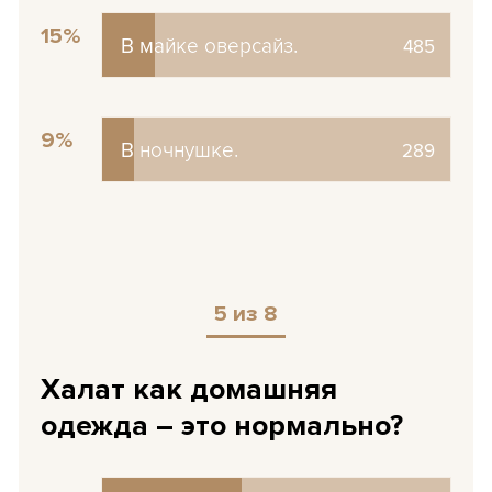
15%
В майке оверсайз.
В майке оверсайз.
485
9%
В ночнушке.
В ночнушке.
289
5 из 8
Халат как домашняя
одежда – это нормально?