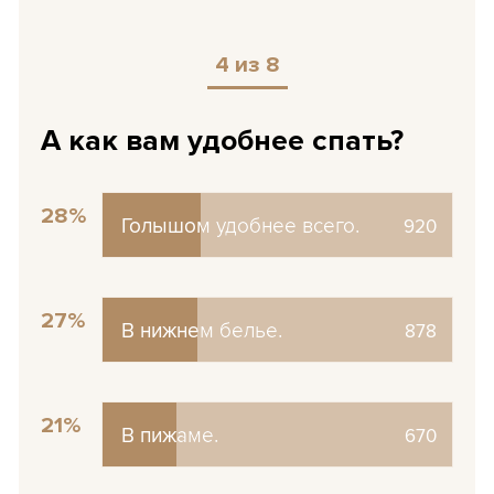
4 из 8
А как вам удобнее спать?
28%
Голышом удобнее всего.
Голышом удобнее всего.
920
27%
В нижнем белье.
В нижнем белье.
878
21%
В пижаме.
В пижаме.
670