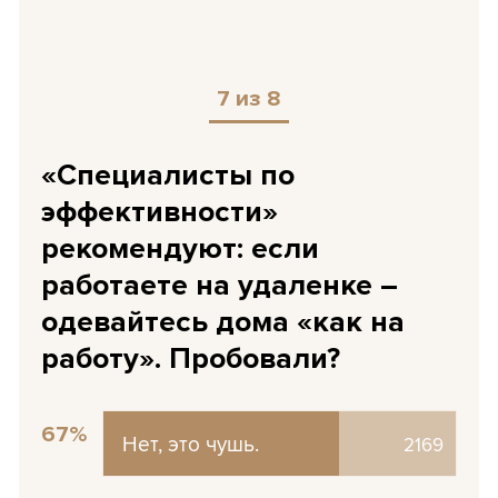
7 из 8
«Специалисты по
эффективности»
рекомендуют: если
работаете на удаленке –
одевайтесь дома «как на
работу». Пробовали?
67%
Нет, это чушь.
Нет, это чушь.
2169