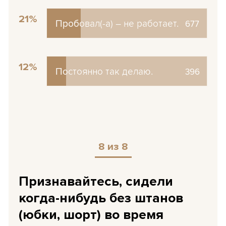
21%
Пробовал(-а) – не работает.
Пробовал(-а) – не работает.
677
12%
Постоянно так делаю.
Постоянно так делаю.
396
8 из 8
Признавайтесь, сидели
когда-нибудь без штанов
(юбки, шорт) во время