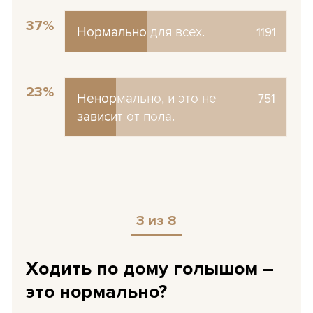
37%
Нормально для всех.
Нормально для всех.
1191
23%
Ненормально, и это не
Ненормально, и это не
751
зависит от пола.
зависит от пола.
3 из 8
Ходить по дому голышом –
это нормально?