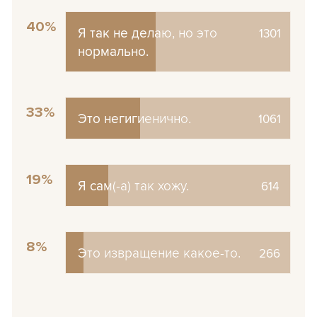
40%
Я так не делаю, но это
Я так не делаю, но это
1301
нормально.
нормально.
33%
Это негигиенично.
Это негигиенично.
1061
19%
Я сам(-а) так хожу.
Я сам(-а) так хожу.
614
8%
Это извращение какое-то.
Это извращение какое-то.
266