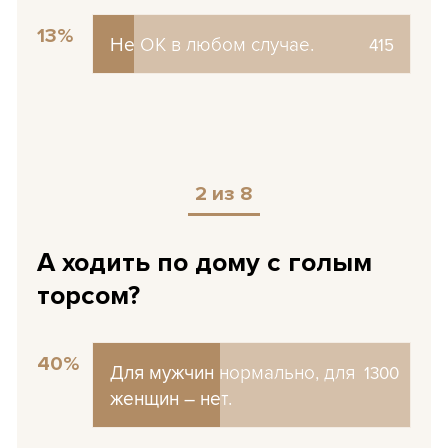
13%
Не ОК в любом случае.
Не ОК в любом случае.
415
2 из 8
А ходить по дому с голым
торсом?
40%
Для мужчин нормально, для
Для мужчин нормально, для
1300
женщин – нет.
женщин – нет.