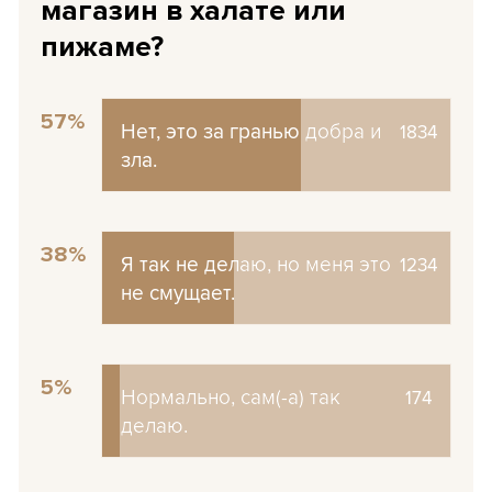
магазин в халате или
пижаме?
57%
Нет, это за гранью добра и
Нет, это за гранью добра и
1834
зла.
зла.
38%
Я так не делаю, но меня это
Я так не делаю, но меня это
1234
не смущает.
не смущает.
5%
Нормально, сам(-а) так
Нормально, сам(-а) так
174
делаю.
делаю.