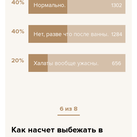
40%
Нормально.
Нормально.
1302
40%
Нет, разве что после ванны.
Нет, разве что после ванны.
1284
20%
Халаты вообще ужасны.
Халаты вообще ужасны.
656
6 из 8
Как насчет выбежать в