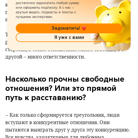
достаточно задонатить любую сумму
как решать финансовые вопросы, будет ли
или оформить подписку. А с нас –
полиаморный партнер тратить деньги на своего
крутые видео, подкасты и тексты с
лучшими экспертами.
нового возлюбленного и в каких пределах.
Задонатить!
Также обсуждаются вопросы, связанные с
Я уже с вами
ревностью, виной и стыдом. Потому что, с одной
стороны, в таких отношениях много свободы, а с
другой – много ответственности.
Насколько прочны свободные
отношения? Или это прямой
путь к расставанию?
– Как только сформируется треугольник, люди
вступают в конкурентные отношения. Они
пытаются выиграть друг у друга эту конкуренцию.
Все чувства, характерные для любовных