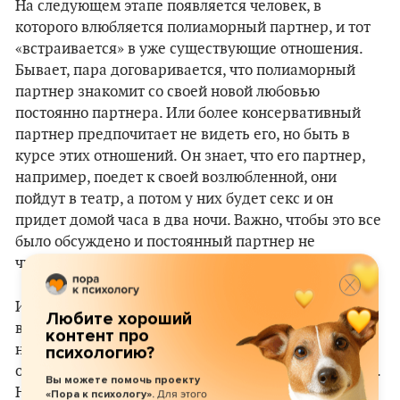
На следующем этапе появляется человек, в
которого влюбляется полиаморный партнер, и тот
«встраивается» в уже существующие отношения.
Бывает, пара договаривается, что полиаморный
партнер знакомит со своей новой любовью
постоянно партнера. Или более консервативный
партнер предпочитает не видеть его, но быть в
курсе этих отношений. Он знает, что его партнер,
например, поедет к своей возлюбленной, они
пойдут в театр, а потом у них будет секс и он
придет домой часа в два ночи. Важно, чтобы это все
было обсуждено и постоянный партнер не
чувствовал себя исключенным.
Иногда новый партнер настолько интенсивно
Любите хороший
включается в существующие отношения, что они
контент про
начинают жить вместе. Тогда они все вместе
психологию?
обсуждают важные для совместной жизни правила.
Вы можете помочь проекту
Например, как поделить пространство в квартире,
Для этого
«Пора к психологу».