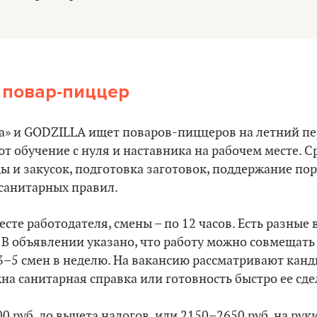
повар-пиццер
а» и GODZILLA ищет поваров-пиццеров на летний пе
ют обучение с нуля и наставника на рабочем месте. 
 и закусок, подготовка заготовок, поддержание по
 санитарных правил.
есте работодателя, смены – по 12 часов. Есть разные
ие. В объявлении указано, что работу можно совмещать
 3–5 смен в неделю. На вакансию рассматривают канди
на санитарная справка или готовность быстро ее сде
0 руб. до вычета налогов, или 2150–2650 руб. на руки