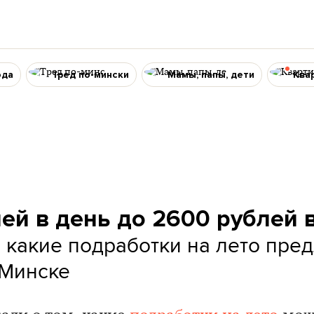
ода
Тред по-мински
Мамы, папы, дети
Ква
ей в день до 2600 рублей 
 какие подработки на лето пре
 Минске