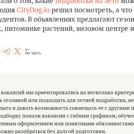
али о том, какие
подработки на лето
мож
годня
CityDog.io
решил посмотреть, а что
удентов. В объявлениях предлагают сезо
, питомнике растений, визовом центре и
МЫ ЗДЕСЬ
 вакансий мы ориентировались на несколько критери
 сезонной или подходить для летней подработки, не
пыта и давать возможность совмещать ее с другими 
подборку попали вакансии с гибким графиком, обуче
менным оформлением или понятными обязанностями,
ожно разобраться без долгой подготовки.