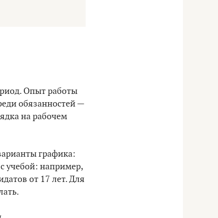
риод. Опыт работы
Среди обязанностей —
рядка на рабочем
 варианты графика:
 с учебой: например,
датов от 17 лет. Для
лать.
.