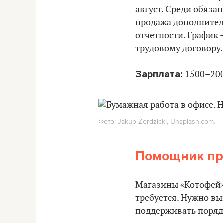
август. Среди обяза
продажа дополнитель
отчетности. График –
трудовому договору.
Зарплата:
1500–200
Фото: Jakub Żerdzicki, Unsplash.com.
Помощник про
Магазины «Котофей» 
требуется. Нужно вы
поддерживать порядо