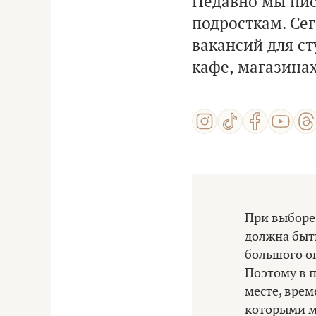
Недавно мы пис
подросткам. Се
вакансий для ст
кафе, магазинах
При выборе
должна быть
большого о
Поэтому в 
месте, вре
которыми м