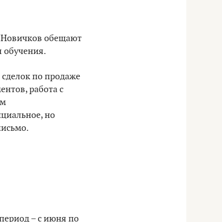
. Новичков обещают
я обучения.
 сделок по продаже
ентов, работа с
ым
ициальное, но
письмо.
период – с июня по