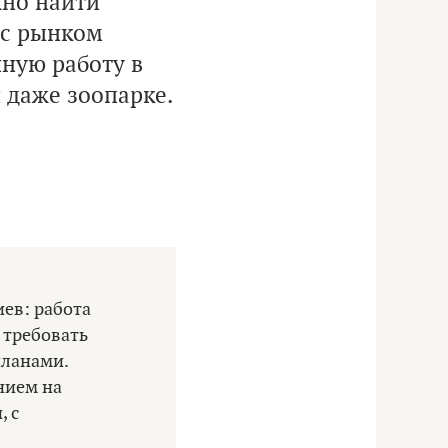
но найти
 с рынком
нную работу в
 даже зоопарке.
ев: работа
 требовать
планами.
нием на
 с