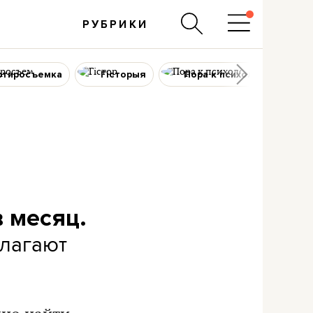
РУБРИКИ
ртиросъемка
Гісторыя
Пора к психологу
в месяц.
длагают