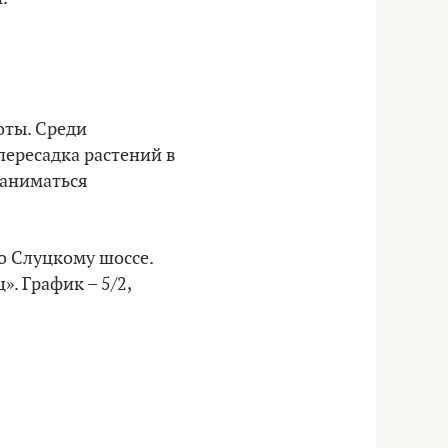
оты. Среди
пересадка растений в
заниматься
о Слуцкому шоссе.
. График – 5/2,