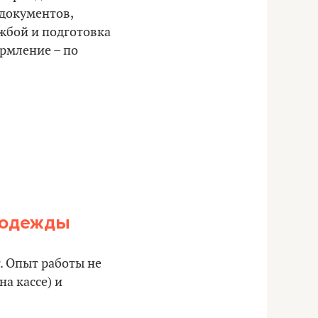
 документов,
ужбой и подготовка
ормление – по
 одежды
. Опыт работы не
а кассе) и