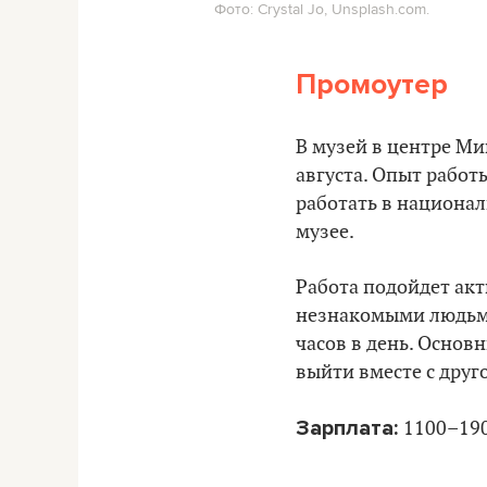
Фото: Crystal Jo, Unsplash.com.
Промоутер
В музей в центре Ми
августа. Опыт работ
работать в национал
музее.
Работа подойдет ак
незнакомыми людьми.
часов в день. Основ
выйти вместе с друг
Зарплата:
1100–190