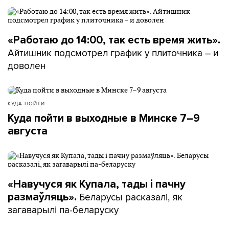
«Работаю до 14:00, так есть время жить».
Айтишник подсмотрел график у плиточника – и
доволен
КУДА ПОЙТИ
Куда пойти в выходные в Минске 7–9
августа
«Навучуся як Купала, тады і пачну
Беларусы расказалі, як
размаўляць».
загаварылі па-беларуску