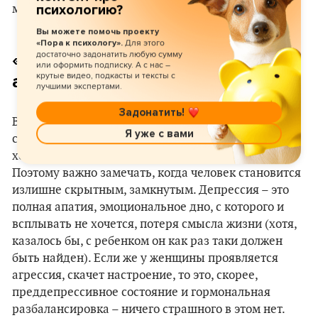
психологию?
мама может поспать и отдохнуть.
Вы можете помочь проекту
Для этого
«Пора к психологу».
достаточно задонатить любую сумму
«Депрессия – это полная
или оформить подписку. А с нас –
крутые видео, подкасты и тексты с
апатия, эмоциональное дно»
лучшими экспертами.
Задонатить!
Вообще, депрессия – такая штука, которую со
Я уже с вами
стороны можно и не заметить. Очень часто люди
ходят с ней годами, а близкие ничего не видят.
Поэтому важно замечать, когда человек становится
излишне скрытным, замкнутым. Депрессия – это
полная апатия, эмоциональное дно, с которого и
всплывать не хочется, потеря смысла жизни (хотя,
казалось бы, с ребенком он как раз таки должен
быть найден). Если же у женщины проявляется
агрессия, скачет настроение, то это, скорее,
преддепрессивное состояние и гормональная
разбалансировка – ничего страшного в этом нет.