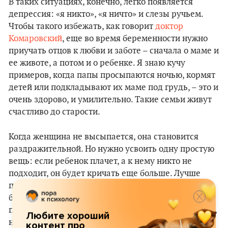
В таких ситуациях, конечно, легко появляется
депрессия: «я никто», «я ничто» и слезы ручьем.
Чтобы такого избежать, как говорит
доктор
Комаровский
, еще во время беременности нужно
приучать отцов к любви и заботе – сначала о маме и
ее животе, а потом и о ребенке. Я знаю кучу
примеров, когда папы просыпаются ночью, кормят
детей или подкладывают их маме под грудь, – это и
очень здорово, и умилительно. Такие семьи живут
счастливо до старости.
Когда женщина не высыпается, она становится
раздражительной. Но нужно усвоить одну простую
вещь: если ребенок плачет, а к нему никто не
подходит, он будет кричать еще больше. Лучше
просто взять его на руки – он почувствует себя в
безопасности и успокоится за пять минут. Можно
положить ребенка возле себя. Многие против этого,
Любите хороший
но ничего плохого здесь нет – и ребенок спокоен, и
контент про