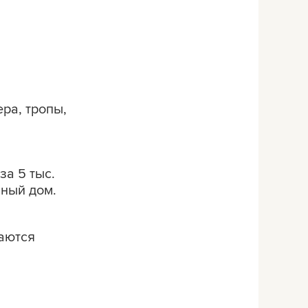
ра, тропы,
за 5 тыс.
нный дом.
даются