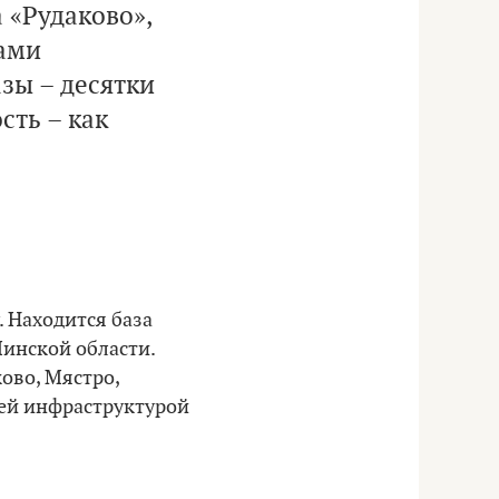
 «Рудаково»,
ами
азы – десятки
сть – как
. Находится база
Минской области.
ково, Мястро,
сей инфраструктурой