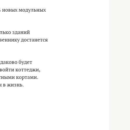
 4 новых модульных
олько зданий
веннику достанется
удаково будет
 войти коттеджи,
исными кортами.
 в жизнь.