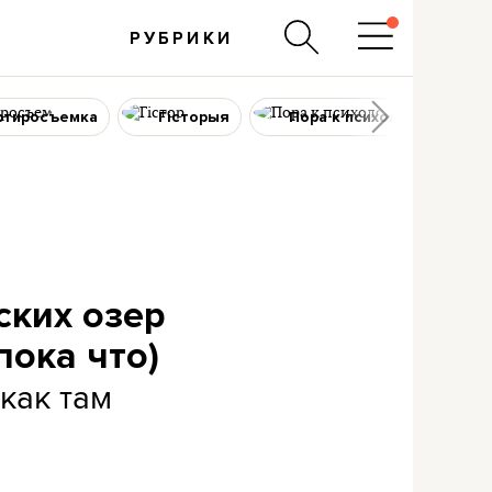
РУБРИКИ
ртиросъемка
Гісторыя
Пора к психологу
ских озер
пока что)
как там