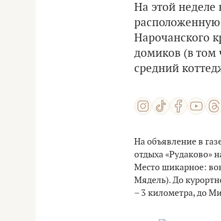
На этой неделе 
расположенную 
Нарочанского кр
домиков (в том 
средний коттед
На объявление в газ
отдыха «Рудаково» н
Место шикарное: вок
Мядель). До курортн
– 3 километра, до М