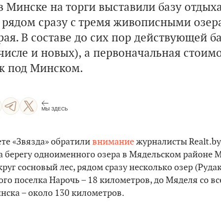
в Минске на торги выставили базу отдыха
рядом сразу с тремя живописными озер
ая. В составе до сих пор действующей б
числе и новых), а первоначальная стоимо
ж под Минском.
МЫ ЗДЕСЬ
ете «Звязда» обратили
внимание
журналисты Realt.by
а берегу одноименного озера в Мядельском районе 
руг сосновый лес, рядом сразу несколько озер (Руда
ого поселка Нарочь – 18 километров, до Мяделя со в
инска – около 130 километров.