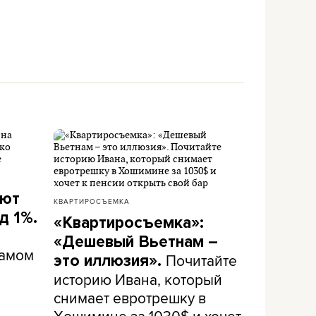
ают
КВАРТИРОСЪЕМКА
д 1%.
«Квартиросъемка»:
«Дешевый Вьетнам –
самом
Почитайте
это иллюзия».
историю Ивана, который
снимает евротрешку в
Хошимине за 1030$ и хочет