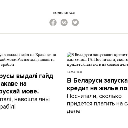
поделиться
ГАМАНЕЦ
русы выдалі гайд
В Беларуси запуск
ракаве на
кредит на жилье по
рускай мове.
Посчитали, сколько
талі, навошта яны
придется платить на 
рабілі
деле