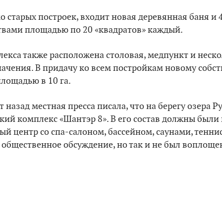
мо старых построек, входит новая деревянная баня и
твами площадью по 20 «квадратов» каждый.
екса также расположена столовая, медпункт и неск
ачения. В придачу ко всем постройкам новому собст
лощадью в 10 га.
т назад местная пресса писала, что на берегу озера Р
кий комплекс «Шантэр 8». В его состав должны были
ый центр со спа-салоном, бассейном, саунами, тенн
общественное обсуждение, но так и не был воплощен