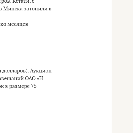
ров. Кстати, с
из Минска затопили в
ько месяцев
ч долларов). Аукцион
 совещаний ОАО «Н
к в размере 75