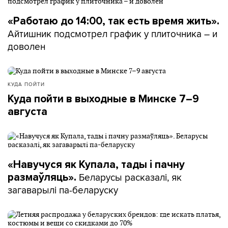
«Работаю до 14:00, так есть время жить».
Айтишник подсмотрел график у плиточника – и
доволен
КУДА ПОЙТИ
Куда пойти в выходные в Минске 7–9
августа
«Навучуся як Купала, тады і пачну
Беларусы расказалі, як
размаўляць».
загаварылі па-беларуску