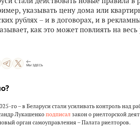
руси стали действовать новые правила в 
ример, указывать цену дома или квартиры
ских рублях – и в договорах, и в рекламн
азывает, как это может повлиять на весь
МЫ ЗДЕСЬ
о?
2025-го – в Беларуси стали усиливать контроль над р
ксандр Лукашенко
подписал
закон о риелторской деят
новый орган самоуправления – Палата риелторов.