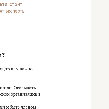
ти: стоит
рят эксперты
и?
в, то вам важно
зднили. Оказывать
рской организации в
ции и быть членом