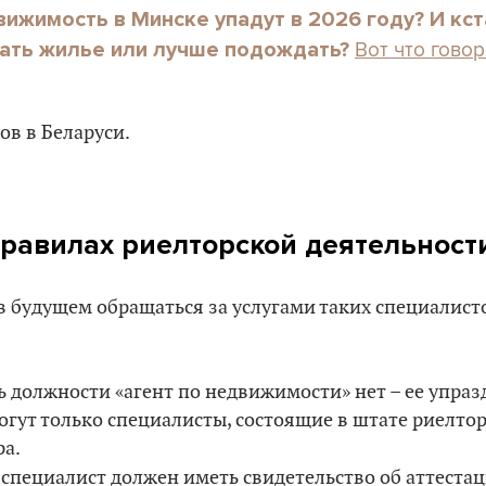
ижимость в Минске упадут в 2026 году? И кста
Вот что гово
пать жилье или лучше подождать?
правилах риелторской деятельност
в будущем обращаться за услугами таких специалисто
рь должности «агент по недвижимости» нет – ее упра
огут только специалисты, состоящие в штате риелто
ра.
й специалист должен иметь свидетельство об аттеста