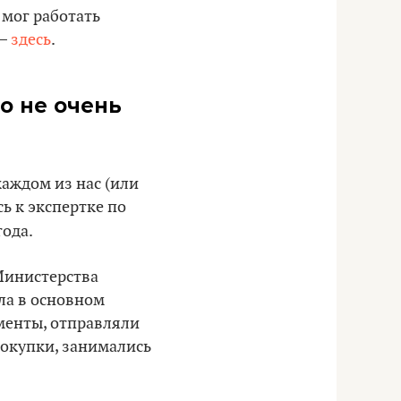
 мог работать
 –
здесь
.
о не очень
каждом из нас (или
ь к экспертке по
года.
 Министерства
ла в основном
менты, отправляли
окупки, занимались