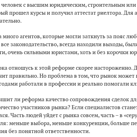
ь человек с высшим юридическим, строительным ил
ый прошел курсы и получил аттестат риелтора. Для 
ательно.
а много агентов, которые могли заткнуть за пояс лю
 все законодательство, всегда находили выходы, был
ути, очень сильными юристами, хоть и без корочки юр
ка отношусь к этой реформе скорее настороженно. Д
чит правильно. Но проблема в том, что рынок может
годами работали в профессии и реально помогали к
чшит ли реформа качество сопровождения сделок дл
ичество участников рынка? Если специалистов стане
ся. Часть людей уйдет с рынка совсем, часть – в «серу
еля: меньше выбора, меньше конкуренции, больше п
ия без понятной ответственности.