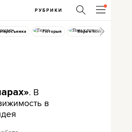
РУБРИКИ
ртиросъемка
Гісторыя
Пора к психологу
. В
ларах»
вижимость в
идея