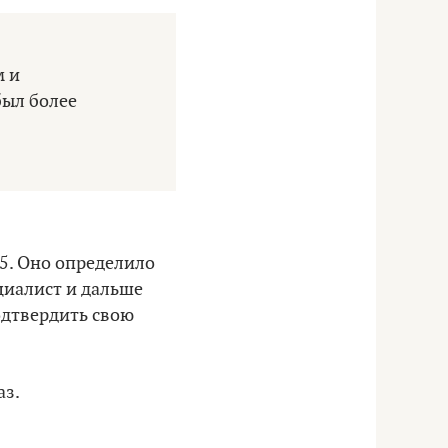
м и
был более
. Оно определило
циалист и дальше
одтвердить свою
аз.