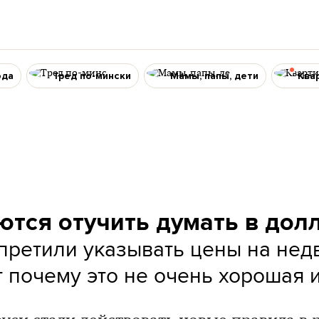
ода
Тред по-мински
Мамы, папы, дети
Ква
ются отучить думать в дол
претили указывать цены на нед
т почему это не очень хорошая 