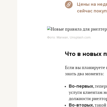
Цены на недв
сейчас поку
Фото: Marwan, Unsplash.com.
Что в новых 
Если вы планируете 
знать два момента:
Во-первых
, тепе
услуги клиентам м
должности риелто
Во-вторых
, тако