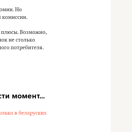
омии. Но
й комиссии.
м плюсы. Возможно,
нок не столько
ного потребителя.
и момент...
олько в беларуских