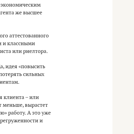
и экономическим
агента же высшее
бого аттестованного
и и классными
иста или риелтора.
а, идея «повысить
 потерять сильных
лиентам.
я клиента – или
т меньше, вырастет
ю» работу. А это уже
ерегруженности и