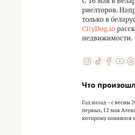
С 16 мая в Бела
риелторов. Нап
только в белару
CityDog.io
расск
недвижимости.
Что произошл
Год назад – с весны 
первых, 12 мая Але
которому появился 