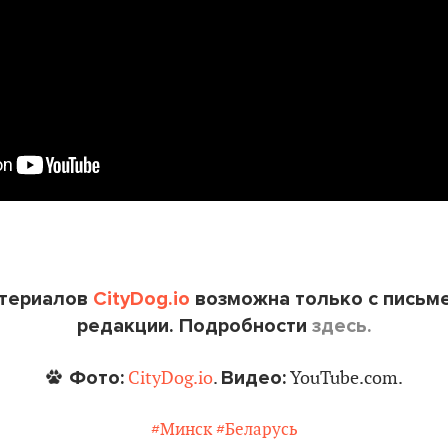
атериалов
CityDog.io
возможна только с письм
редакции. Подробности
здесь.
Фото:
Видео:
CityDog.io
.
YouTube.com.
#Минск
#Беларусь