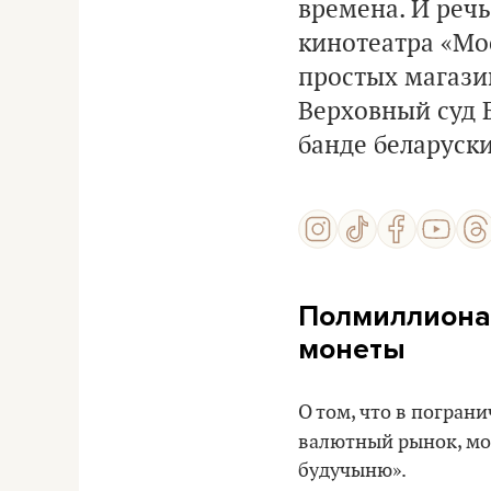
времена. И речь
кинотеатра «Мос
простых магазин
Верховный суд 
банде беларуск
Полмиллиона 
монеты
О том, что в погран
валютный рынок, мо
будучыню».