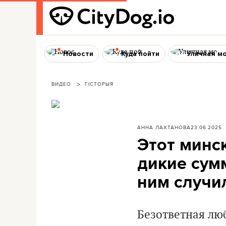
Новости
Куда пойти
Уличная м
ВИДЕО
ГІСТОРЫЯ
АННА ЛАХТАНОВА
23.06.2025
Этот минс
дикие сумм
ним случи
Безответная люб