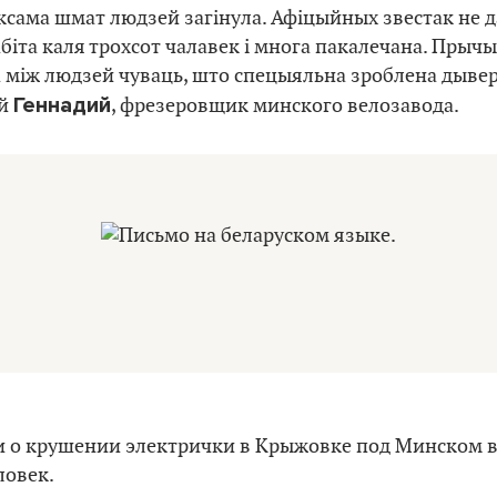
ксама шмат людзей загінула. Афіцыйных звестак не да
абіта каля трохсот чалавек і многа пакалечана. Прыч
 між людзей чуваць, што спецыяльна зроблена дыверс
Геннадий
ий
, фрезеровщик минского велозавода.
и о крушении электрички в Крыжовке под Минском в 
ловек.