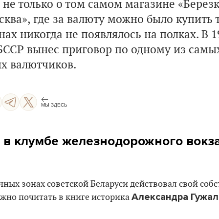
 не только о том самом магазине «Березк
ква», где за валюту можно было купить т
ах никогда не появлялось на полках. В 1
БССР вынес приговор по одному из самых
их валютчиков.
МЫ ЗДЕСЬ
в клумбе железнодорожного вокза
ичных зонах советской Беларуси действовал свой со
Александра Гужал
жно почитать в книге историка