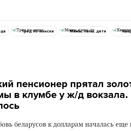
ода
Тред по-мински
Мамы, папы, дети
Ква
кий пенсионер прятал золо
ы в клумбе у ж/д вокзала. 
лось
овь беларусов к долларам началась еще 