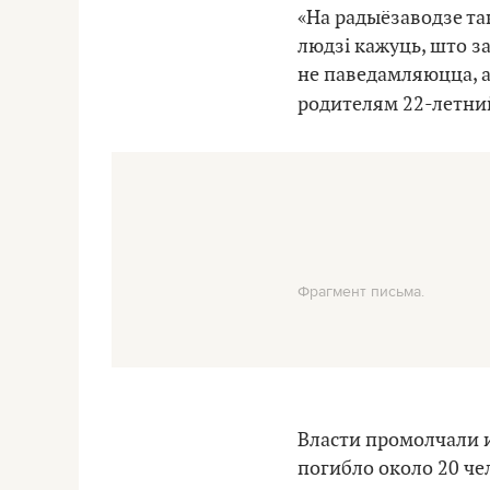
«На радыёзаводзе та
людзі кажуць, што з
не паведамляюцца, а
родителям 22-летн
Фрагмент письма.
Власти промолчали 
погибло около 20 че