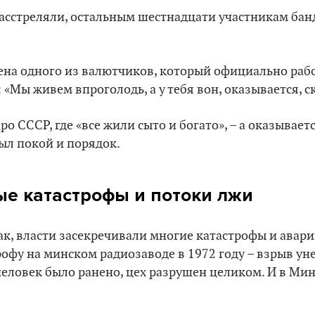
расстреляли, остальным шестнадцати участникам ба
жена одного из валютчиков, который официально раб
: «Мы живем впроголодь, а у тебя вон, оказывается, с
о СССР, где «все жили сыто и богато», – а оказывается,
ыл покой и порядок.
е катастрофы и потоки лжи
ак, власти засекречивали многие катастрофы и авари
офу на минском радиозаводе в 1972 году – взрыв ун
человек было ранено, цех разрушен целиком. И в Мин