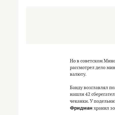
Но в советском Минс
рассмотрел дело мин
валюту.
Банду возглавлял п
нашли 42 сберегате
чеканки. У подельни
Фридман
хранил з