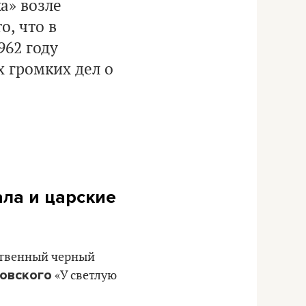
а» возле
о, что в
962 году
 громких дел о
ла и царские
бственный черный
овского
«У светлую