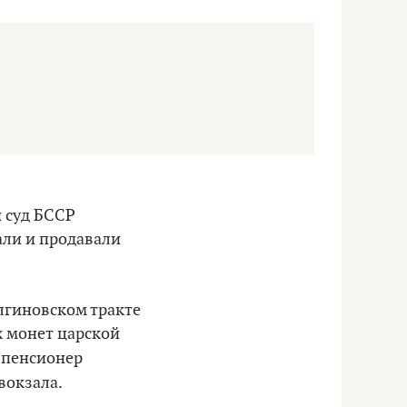
й суд БССР
али и продавали
олгиновском тракте
х монет царской
 пенсионер
вокзала.