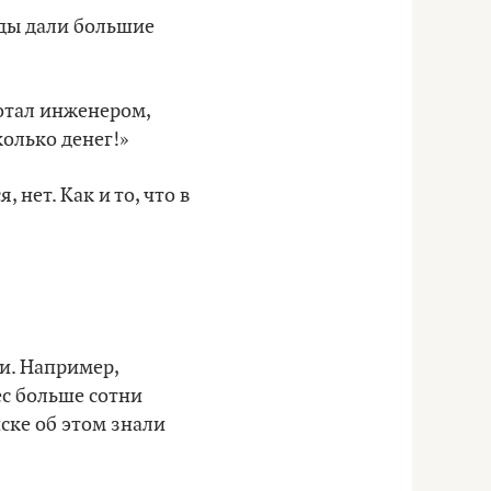
нды дали большие
отал инженером,
колько денег!»
 нет. Как и то, что в
и. Например,
ес больше сотни
ске об этом знали