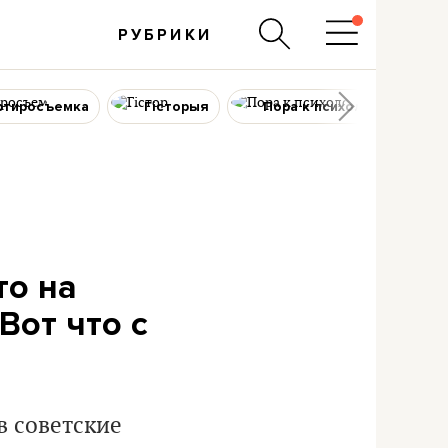
РУБРИКИ
ртиросъемка
Гісторыя
Пора к психологу
то на
Вот что с
в советские