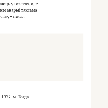
юць у газетах, але
ыны аварыі таксама
ія», – писал
1972-м. Тогда