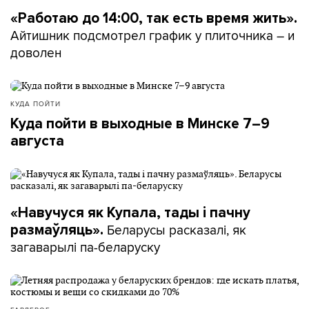
«Работаю до 14:00, так есть время жить».
Айтишник подсмотрел график у плиточника – и
доволен
КУДА ПОЙТИ
Куда пойти в выходные в Минске 7–9
августа
«Навучуся як Купала, тады і пачну
Беларусы расказалі, як
размаўляць».
загаварылі па-беларуску