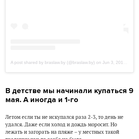
A post shared by braslaw.by (@braslaw.by)
on
Jun 3, 2019 at 12:17pm PDT
В детстве мы начинали купаться 9
мая. А иногда и 1-го
Летом если ты не искупался раза 2-3, то день не
удался. Даже если холод и дождь моросит. Но
лежать и загорать на пляже – у местных такой