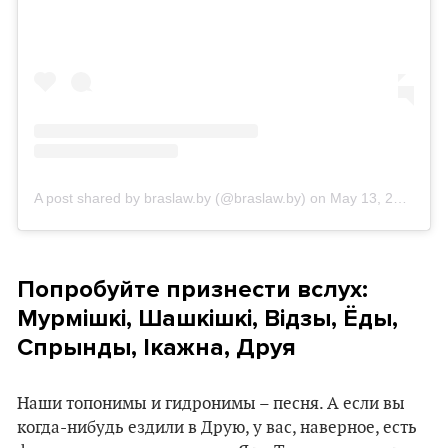
A post shared by braslaw.by (@braslaw.by)
on
May 13, 2019 at 6:52am PDT
Попробуйте признести вслух:
Мурмішкі, Шашкішкі, Відзы, Ёды,
Спрынды, Ікажна, Друя
Наши топонимы и гидронимы – песня. А если вы
когда-нибудь ездили в Друю, у вас, наверное, есть