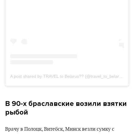
A post shared by TRAVEL to Belarus?? (@travel_to_belarus2)
o
В 90-х браславские возили взятки
рыбой
Врачу в Полоцк, Витебск, Минск везли сумку с