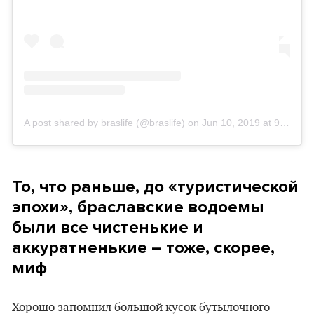
A post shared by braslife (@braslife)
on
Jun 10, 2019 at 9:00am PDT
То, что раньше, до «туристической
эпохи», браславские водоемы
были все чистенькие и
аккуратненькие – тоже, скорее,
миф
Хорошо запомнил большой кусок бутылочного