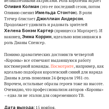
великолепными актрисами. Роль королевы играет
Оливия Колман
(это ее последний сезон, потом
Имельда Стонтон
Оливию сменит
). В роли
Джиллиан Андерсон
Тэтчер блистает
.
Продолжает удивлять и радовать зрителей
Хелена Бонэм Картер
(принцесса Маргарет). И
Эмма Коррин
наконец,
, идеально вписавшаяся в
роль Дианы Спенсер.
Помимо драматических достоинств четвертой
«Короны» все отмечают выдающуюся работу
костюмерной команды.
Посмотрите
, например, как
идеально подобран королевский синий для наряда
Дианы в день помолвки 24 февраля 1981-го.
Впрочем, остальные образы героев тоже на высоте.
Очевидно, что профессионализм авторов «Короны»
– едва ли не эталон для современного ТВ.
Дата выхода:
15 ноября.