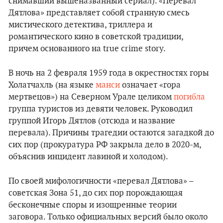
снимавший вышеназванный сериал). «Перевал
Дятлова» представляет собой странную смесь
мистического детектива, триллера и
романтического кино в советской традиции,
причем основанного на true crime story.
В ночь на 2 февраля 1959 года в окрестностях горы
Холатчахль (на языке
манси
означает «гора
мертвецов») на Северном Урале целиком
погибла
группа туристов из девяти человек. Руководил
группой Игорь Дятлов (отсюда и название
перевала). Причины трагедии остаются загадкой до
сих пор (прокуратура РФ закрыла дело в 2020-м,
объяснив инцидент лавиной и холодом).
По своей мифологичности «перевал Дятлова» –
советская Зона 51, до сих пор порождающая
бесконечные споры и изощренные теории
заговора. Только официальных версий было около