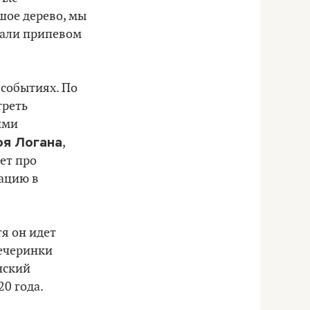
ьшое дерево, мы
стали припевом
 событиях. По
треть
ими
я Логана
,
ет про
нацию в
тя он идет
вечеринки
нский
0 года.