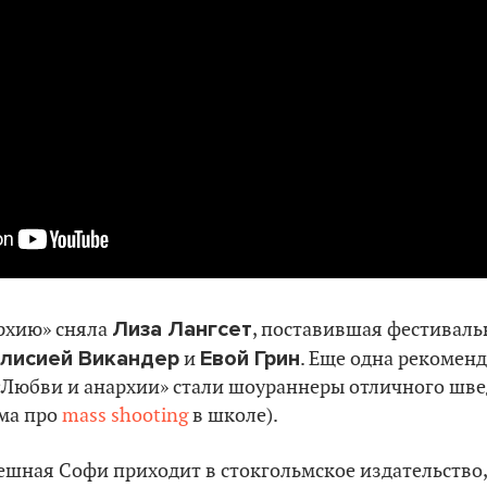
Лиза Лангсет
рхию» сняла
, поставившая фестивал
лисией Викандер
Евой Грин
и
. Еще одна рекомен
Любви и анархии» стали шоураннеры отличного шве
ма про
mass shooting
в школе).
ешная Софи приходит в стокгольмское издательство