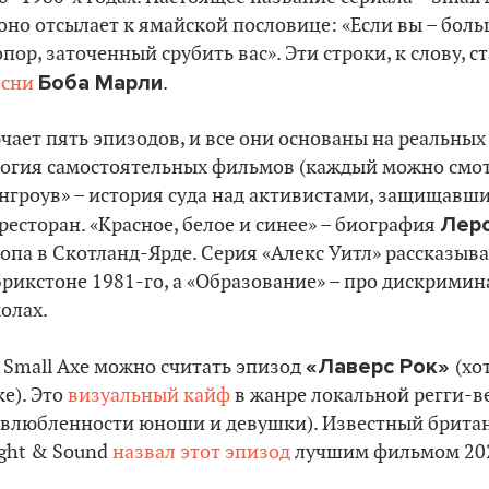
 оно отсылает к ямайской пословице: «Если вы – бол
пор, заточенный срубить вас». Эти строки, к слову, 
Боба Марли
есни
.
чает пять эпизодов, и все они основаны на реальных
ология самостоятельных фильмов (каждый можно смо
энгроув» – история суда над активистами, защищавш
Леро
есторан. «Красное, белое и синее» – биография
опа в Скотланд-Ярде. Серия «Алекс Уитл» рассказыва
Брикстоне 1981-го, а «Образование» – про дискрими
олах.
«Лаверс Рок»
Small Axe можно считать эпизод
(хо
е). Это
визуальный кайф
в жанре локальной регги-
 влюбленности юноши и девушки). Известный брита
ght & Sound
назвал этот эпизод
лучшим фильмом 202