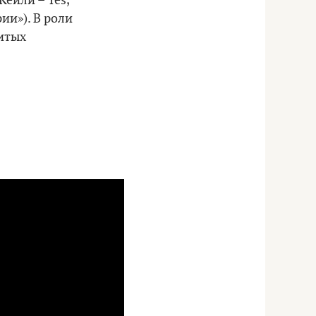
Кейли – Yes,
ии»). В роли
итых