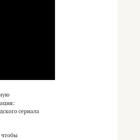
ьную
дация:
дского сериала
, чтобы