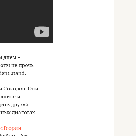
м днем –
боты не прочь
ght stand.
и Соколов. Они
панике и
дить друзья
тных диалогах.
з
«Теории