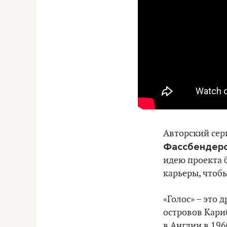
Авторский сер
Фассбендер
идею проекта б
карьеры, чтобы
«Голос» – это
островов Кари
в Англии в 196