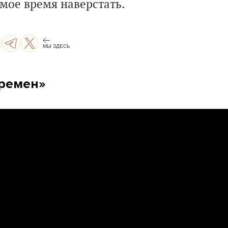
амое время наверстать
.
МЫ ЗДЕСЬ
еремен»