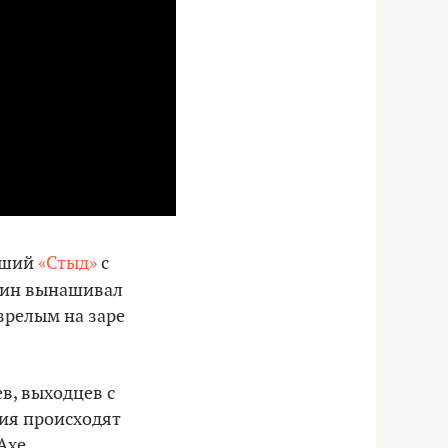
вший
«Стыд»
с
уин вынашивал
зрелым на заре
в, выходцев с
тия происходят
Axe