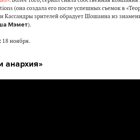
ыва»
. Более того, сериал сняла собственная компания 
ions (она создала его после успешных съемок в «Теор
и Кассандры зрителей обрадует Шошанна из знамен
ша Мэмет
).
:
18 ноября.
и анархия»