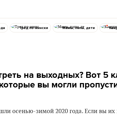
ода
Тред по-мински
Мамы, папы, дети
Ква
треть на выходных? Вот 5 
 которые вы могли пропусти
ышли
осенью-зимой 2020 года. Если вы их 