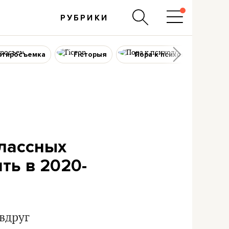
РУБРИКИ
ртиросъемка
Гісторыя
Пора к психологу
классных
ть в 2020-
вдруг