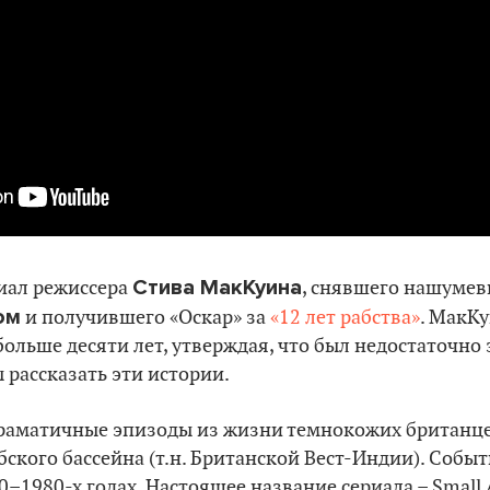
Стива МакКуина
иал режиссера
, снявшего нашуме
ом
и получившего «Оскар» за
«12 лет рабства»
. МакК
ольше десяти лет, утверждая, что был недостаточно 
 рассказать эти истории.
 драматичные эпизоды из жизни темнокожих британце
бского бассейна (т.н. Британской Вест-Индии). Собы
0–1980-х годах. Настоящее название сериала – Small 