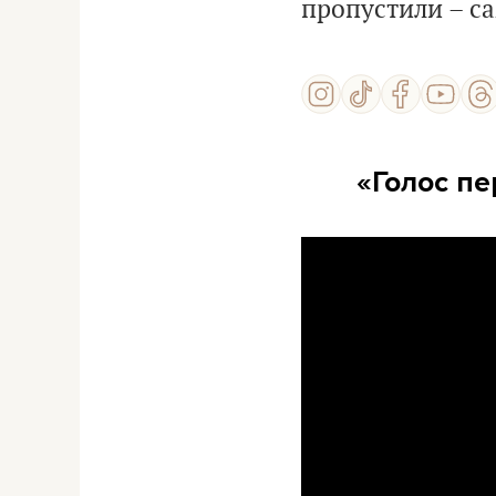
пропустили – с
«Голос п