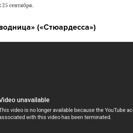
:
25 сентября.
водница» (
«Стюардесса»
)