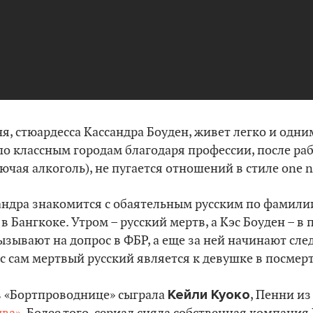
я, стюардесса Кассандра Боуден, живет легко и одни
по классным городам благодаря профессии, после ра
ючая алкоголь), не пугается отношений в стиле one ni
ндра знакомится с обаятельным русским по фамили
в Бангкоке. Утром – русский мертв, а Кэс Боуден – в 
ызывают на допрос в ФБР, а еще за ней начинают сле
с сам мертвый русский является к девушке в посмер
Кейли Куоко
в «Бортпроводнице» сыграла
, Пенни и