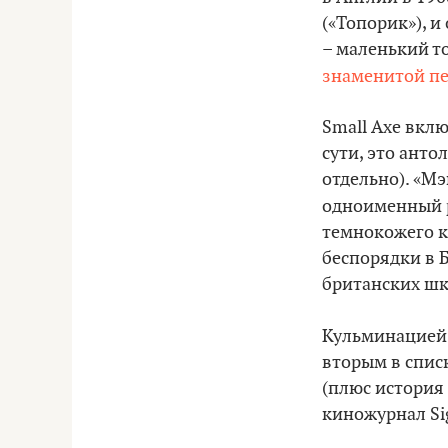
(«Топорик»), и
– маленький то
знаменитой п
Small Axe вклю
сути, это ант
отдельно). «М
одноименный р
темнокожего к
беспорядки в 
британских шк
Кульминацией 
вторым в списк
(плюс история
киножурнал Si