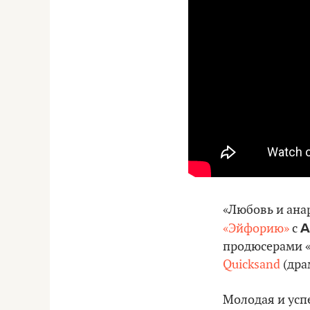
«Любовь и ана
А
«Эйфорию»
с
продюсерами «
Quicksand
(дра
Молодая и усп