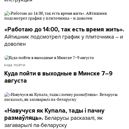
«Работаю до 14:00, так есть время жить».
Айтишник подсмотрел график у плиточника – и
доволен
КУДА ПОЙТИ
Куда пойти в выходные в Минске 7–9
августа
«Навучуся як Купала, тады і пачну
Беларусы расказалі, як
размаўляць».
загаварылі па-беларуску