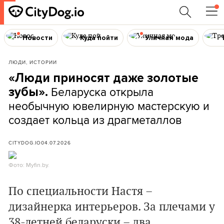
Новости
Куда пойти
Уличная мода
ЛЮДИ, ИСТОРИИ
«Люди приносят даже золотые
Беларуска открыла
зубы».
необычную ювелирную мастерскую и
создает кольца из драгметаллов
CITYDOG.IO
04.07.2026
Фото: Myfin.by.
По специальности Настя –
дизайнерка интерьеров. За плечами у
38-летней беларуски – два