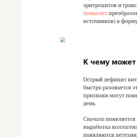
эритроцитов и транс
помогает
преобразов
источников) в форму
К чему может
Острый дефицит ви
быстро разовьется э
признаки могут появ
день.
Сначала появляется 
выработка коллагена
появляются петехии 