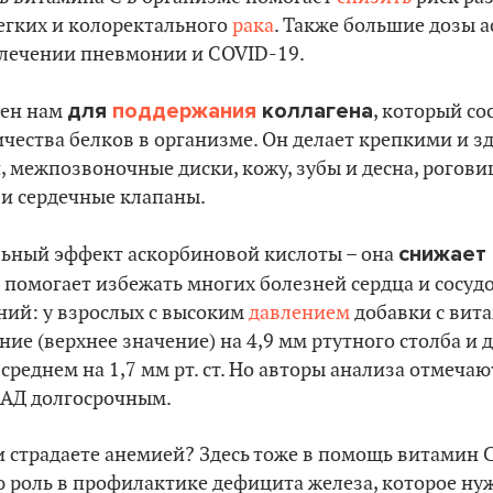
легких и колоректального
рака
. Также большие дозы 
лечении пневмонии и COVID-19.
для
поддержания
коллагена
жен нам
, который со
ичества белков в организме. Он делает крепкими и 
, межпозвоночные диски, кожу, зубы и десна, роговиц
 и сердечные клапаны.
снижает
ьный эффект аскорбиновой кислоты – она
о помогает избежать многих болезней сердца и сосуд
ний: у взрослых с высоким
давлением
добавки с вит
ние (верхнее значение) на 4,9 мм ртутного столба и 
среднем на 1,7 мм рт. ст. Но авторы анализа отмечают
 АД долгосрочным.
 страдаете анемией? Здесь тоже в помощь витамин С
 роль в профилактике дефицита железа, которое ну