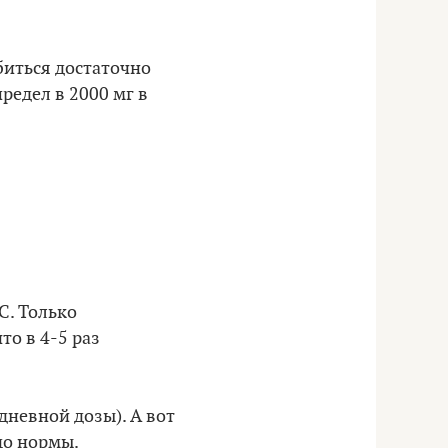
биться достаточно
редел в 2000 мг в
С. Только
то в 4-5 раз
дневной дозы). А вот
до нормы.