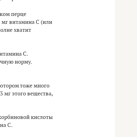
дком перце
 мг витамина С (или
полне хватит
витамина С.
очную норму.
котором тоже много
3 мг этого вещества,
аскорбиновой кислоты
на С.