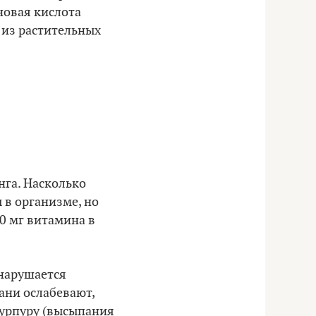
новая кислота
 из растительных
нга. Насколько
 в организме, но
0 мг витамина в
 нарушается
ани ослабевают,
пурпуру (высыпания