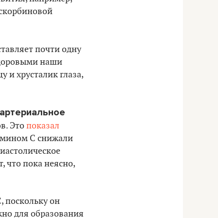
аскорбиновой
ставляет почти одну
здоровыми наши
у и хрусталик глаза,
 артериальное
ов. Это
показал
амином С снижали
диастолическое
, что пока неясно,
, поскольку он
жно для образования