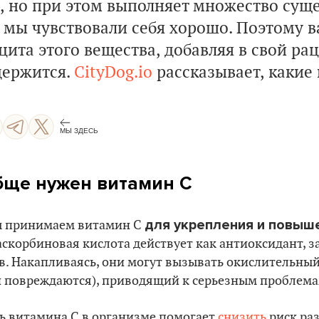
, но при этом выполняет множество сущ
 мы чувствовали себя хорошо. Поэтому в
ита этого вещества, добавляя в свой ра
держится.
CityDog.io
рассказывает, какие
МЫ ЗДЕСЬ
бще нужен витамин С
для укрепления и повыш
ы принимаем витамин С
скорбиновая кислота действует как антиоксидант, 
. Накапливаясь, они могут вызывать окислительный 
и повреждаются), приводящий к серьезным проблема
ь витамина С в организме помогает
снизить
риск раз