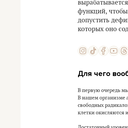
вырабатывается
функций, чтобы
допустить дефиц
которых оно со
Для чего воо
В первую очередь м
В нашем организме а
свободных радикалов
клетки окисляются 
Достаточный уровен