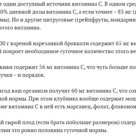
е один доступный источник витамина С. В одном сре
0% дневной дозы витамина С, а если точнее – 83 мг 
мы). Но и другие цитрусовые (грейпфруты, мандарин
этого витамина.
00 г вареной нарезанной брокколи содержит 65 мг ви
й покроет необходимое суточное количество этого в
 киви содержит 56 мг витамина С, что чуть больше 
учки – и порядок.
 ягод ваш организм получит 60 мг витамина С, что с
чной нормы. При этом клубника вообще содержит мо
ме витамина С в ней есть марганец, фолат, флавонои
 сырой плод (если брать побольше размером) содер
жчин это ровно половина суточной нормы.