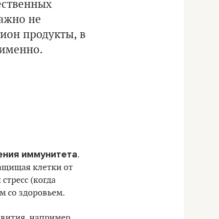
ественных
ажно не
цион продукты, в
 именно.
ения иммунитета
.
защищая клетки от
стресс (когда
м со здоровьем.
вития, например,