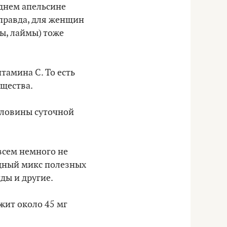
днем апельсине
(правда, для женщин
ы, лаймы) тоже
тамина С. То есть
ещества.
половины суточной
овсем немного не
щный микс полезных
ды и другие.
жит около 45 мг