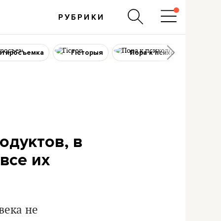
РУБРИКИ
ртиросъемка
Гісторыя
Пора к психологу
одуктов, в
все их
века не