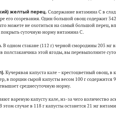
кий) желтый перец.
Содержание витамина С в сла
ре его созревания. Один большой овощ содержит 342
к что можете не охотиться на самый большой перец, в
 покрыть суточную норму витамина С.
.
В одном стакане (112 г) черной смородины 203 мг 
ев полстаканчика этой ягоды, вы перевыполните сут
).
Кучерявая капуста кале – крестоцветный овощ, в 
р, в порции сырой капусты весом 100 г содержится 9
ревышает среднесуточную норму.
ляют вареную капусту кале, из-за чего количество 
 этом случае в 118 г капусты останется 21 мг витами