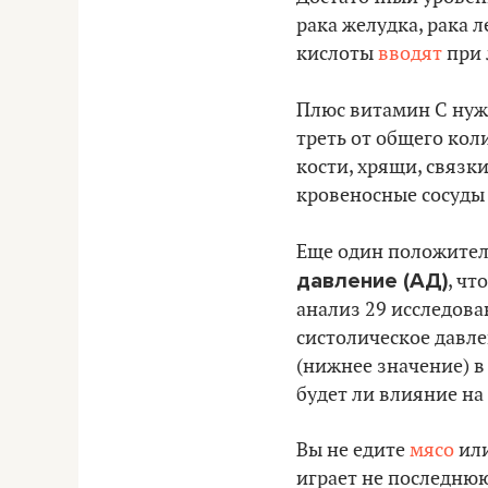
рака желудка, рака 
кислоты
вводят
при 
Плюс витамин С ну
треть от общего кол
кости, хрящи, связки
кровеносные сосуды
Еще один положител
давление (АД)
, чт
анализ 29 исследова
систолическое давле
(нижнее значение) в 
будет ли влияние на
Вы не едите
мясо
или
играет не последнюю