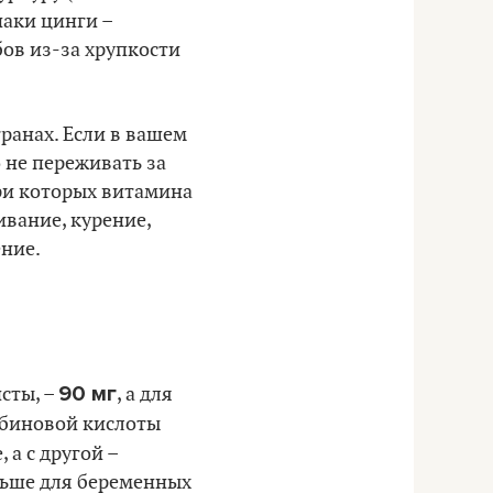
наки цинги –
ов из-за хрупкости
ранах. Если в вашем
 не переживать за
при которых витамина
вание, курение,
ние.
90 мг
сты, –
, а для
орбиновой кислоты
, а с другой –
льше для беременных