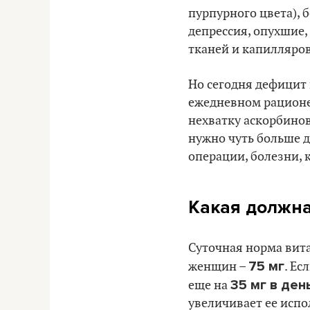
пурпурного цвета), 
депрессия, опухшие,
тканей и капилляров
Но сегодня дефицит 
ежедневном рационе 
нехватку аскорбинов
нужно чуть больше д
операции, болезни,
Какая должна
Суточная норма вит
75 мг
женщин –
. Ес
35 мг в ден
еще на
увеличивает ее исп