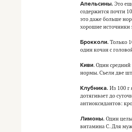
Апельсины.
Это ещ
содержится почти 10
это даже больше нор
хорошие источники 
Брокколи.
Только 1
один кочан с голово
Киви
. Один средний
нормы. Съели две шт
Клубника.
Из 100 г
дотягивает до суто
антиоксидантов: кро
Лимоны.
Один целый
витамина С. Для му