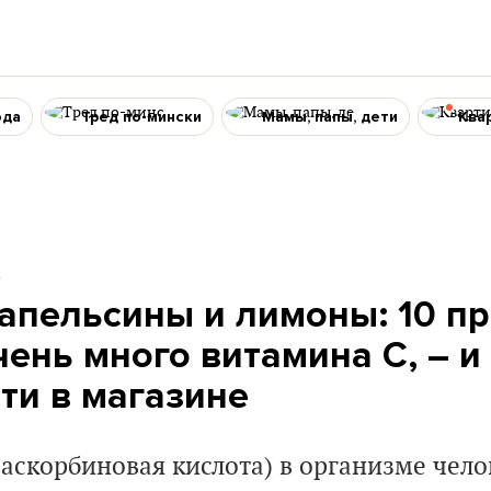
ода
Тред по-мински
Мамы, папы, дети
Ква
4
апельсины и лимоны: 10 пр
ень много витамина С, – и 
ти в магазине
аскорбиновая кислота) в организме чело