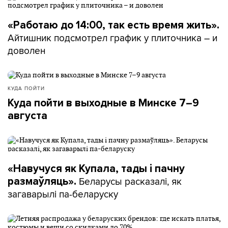
«Работаю до 14:00, так есть время жить».
Айтишник подсмотрел график у плиточника – и
доволен
КУДА ПОЙТИ
Куда пойти в выходные в Минске 7–9
августа
«Навучуся як Купала, тады і пачну
Беларусы расказалі, як
размаўляць».
загаварылі па-беларуску