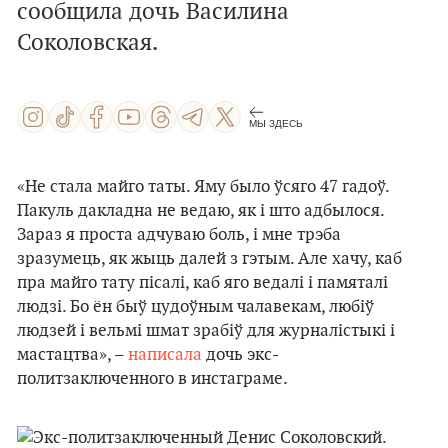
сообщила дочь Василина
Соколовская.
МЫ ЗДЕСЬ
«Не стала майго таты. Яму было ўсяго 47 гадоў.
Пакуль дакладна не ведаю, як і што адбылося.
Зараз я проста адчуваю боль, і мне трэба
зразумець, як жыць далей з гэтым. Але хачу, каб
пра майго тату пісалі, каб яго ведалі і памяталі
людзі. Бо ён быў цудоўным чалавекам, любіў
людзей і вельмі шмат зрабіў для журналістыкі і
мастацтва», –
написала
дочь экс-
политзаключенного в инстаграме.