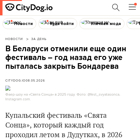
Новости
Куда пойти
Уличная мода
НОВОСТИ
ЗА ДЕНЬ
В Беларуси отменили еще один
фестиваль – год назад его уже
пыталась закрыть Бондарева
CITYDOG.IO
08.05.2026
Фаер-шоу на «Свята Сонца» в 2025 году. Фото: @fest_svyatasonca,
Instagram.com.
Купальский фестиваль «Свята
Сонца», который каждый год
проходил летом в Дудутках, в 2026