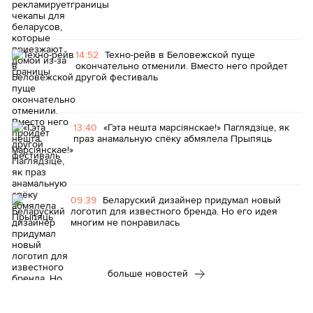
границы
14:52
Техно-рейв в Беловежской пуще
окончательно отменили. Вместо него пройдет
другой фестиваль
13:40
«Гэта нешта марсіянскае!» Паглядзіце, як
праз анамальную спёку абмялела Прыпяць
09:39
Беларуский дизайнер придумал новый
логотип для известного бренда. Но его идея
многим не понравилась
больше новостей