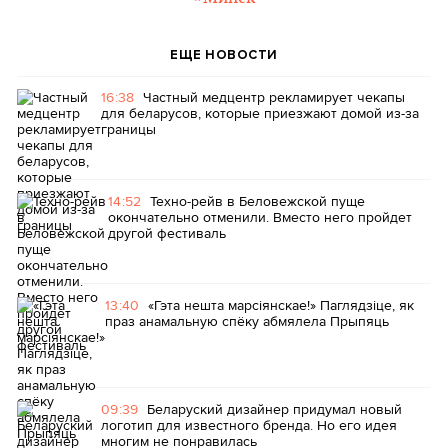
ЕЩЕ НОВОСТИ
16:38
Частный медцентр рекламирует чекапы
для беларусов, которые приезжают домой из-за
границы
14:52
Техно-рейв в Беловежской пуще
окончательно отменили. Вместо него пройдет
другой фестиваль
13:40
«Гэта нешта марсіянскае!» Паглядзіце, як
праз анамальную спёку абмялела Прыпяць
09:39
Беларуский дизайнер придумал новый
логотип для известного бренда. Но его идея
многим не понравилась