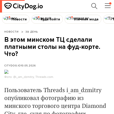
Новости
Куда пойти
Уличная мода
НОВОСТИ
ЗА ДЕНЬ
В этом минском ТЦ сделали
платными столы на фуд-корте.
Что?
CITYDOG.IO
10.05.2026
Фото: @i_am_dzmitry, Threads.com.
Пользователь Threads i_am_dzmitry
опубликовал фотографию из
минского торгового центра Diamond