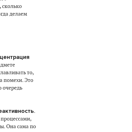
, сколько
огда делаем
центрация
едмете
лавливать то,
а помехи. Это
ю очередь
еактивность
.
 процессами,
ы. Она сама по