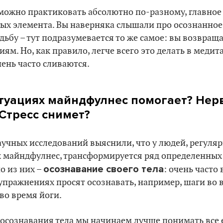
ожно практиковать абсолютно по-разному, главное 
ных элемента. Вы наверняка слышали про осознанное
ьбу – тут подразумевается то же самое: вы возвраща
м. Но, как правило, легче всего это делать в медит
ень часто сливаются.
итуациях майндфулнес помогает? Нер
 Стресс снимет?
аучных исследований выяснили, что у людей, регуля
майндфулнес, трансформируется ряд определенных
осознавание своего тела
о из них –
: очень часто 
пражнениях просят осознавать, например, шаги во 
во время йоги.
осознавания тела мы начинаем лучше понимать все 