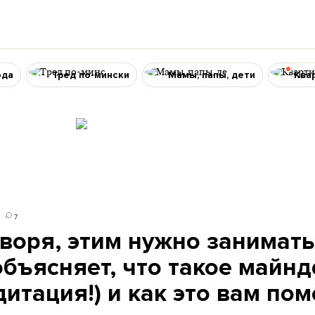
ода
Тред по-мински
Мамы, папы, дети
Ква
7
оворя, этим нужно занимать
объясняет, что такое майнд
итация!) и как это вам по