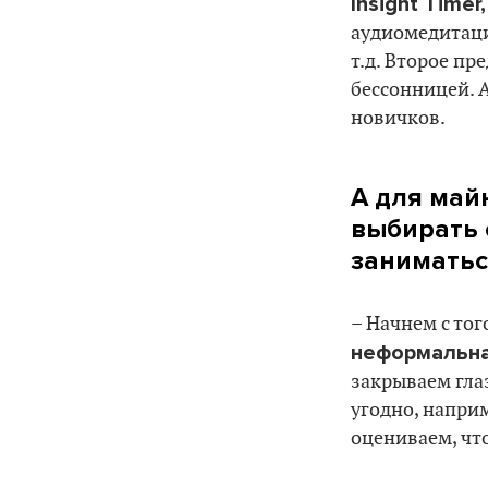
Insight Timer
аудиомедитаци
т.д. Второе пр
бессонницей. А
новичков.
А для май
выбирать 
заниматьс
– Начнем с тог
неформальн
закрываем глаз
угодно, напри
оцениваем, чт