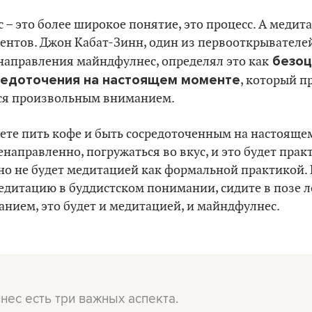
– это более широкое понятие, это процесс. А медита
ментов. Джон Кабат-Зинн, один из первооткрывателе
безоц
направления майндфулнес, определял это как
редоточения на настоящем моменте
, который п
ся произвольным вниманием.
жете пить кофе и быть сосредоточенным на настояще
енаправленно, погружаться во вкус, и это будет прак
но не будет медитацией как формальной практикой. 
едитацию в буддистском понимании, сидите в позе л
анием, это будет и медитацией, и майндфулнес.
нес есть три важных аспекта.