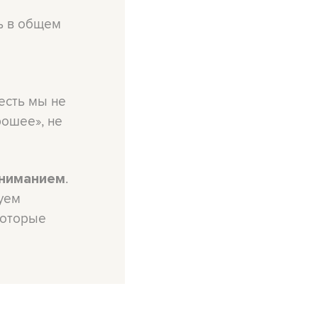
сь в общем
 есть мы не
рошее», не
.
вниманием
уем
которые