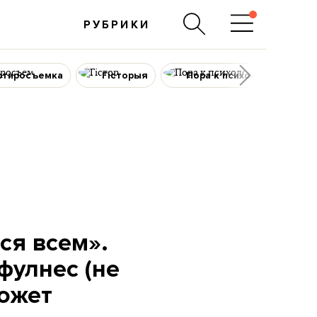
РУБРИКИ
ртиросъемка
Гісторыя
Пора к психологу
ся всем».
фулнес (не
может