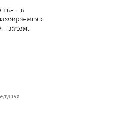
ть» – в
разбираемся с
 – зачем.
ведущая