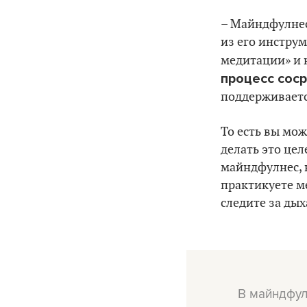
– Майндфулнес 
из его инстру
медитации» и 
процесс сос
поддерживает
То есть вы мо
делать это цел
майндфулнес, 
практикуете м
следите за дых
В майндфул