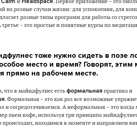
, Calm
Headspace
и
. Первое приложение – это библ
й на разные случаи жизни: для успокоения, для кон
едлагает разные типы программ для работы со стрессо
 третье – это простые и понятные курсы по медитац
ндфулнес тоже нужно сидеть в позе ло
особое место и время? Говорят, этим
я прямо на рабочем месте.
формальная
о, что в майндфулнес есть
практика и
ая
. Формальная – это как раз все возможные упражне
а и сосредотачиваемся. А неформальная – это когда
мер пьем кофе, используя три принципа майндфулнес
о происходит, находимся в моменте и направляем вн