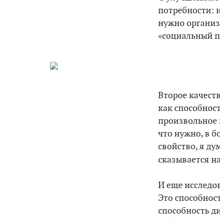
потребности: н
нужно организ
«социальный п
Второе качест
как способнос
произвольное 
что нужно, в 
свойство, я ду
сказывается н
И еще исследо
Это способност
способность ди