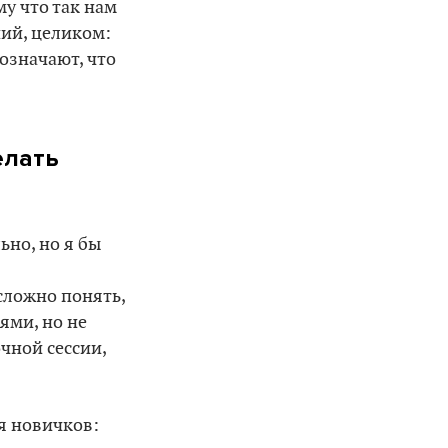
у что так нам
ий, целиком:
означают, что
елать
ьно, но я бы
сложно понять,
ями, но не
чной сессии,
я новичков: