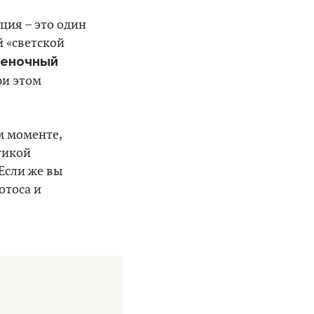
ция – это один
й «светской
еночный
ри этом
м моменте,
тикой
Если же вы
отоса и