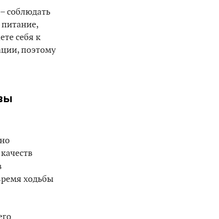
– соблюдать
 питание,
ете себя к
ации, поэтому
вы
рно
 качеств
в
время ходьбы
его