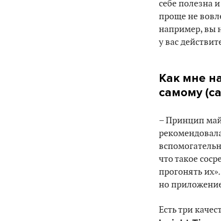
себе полезна 
проще не вовл
например, вы 
у вас действит
Как мне н
самому (с
– Принцип май
рекомендовала
вспомогательн
что такое соср
прогонять их».
но приложение
Есть три каче