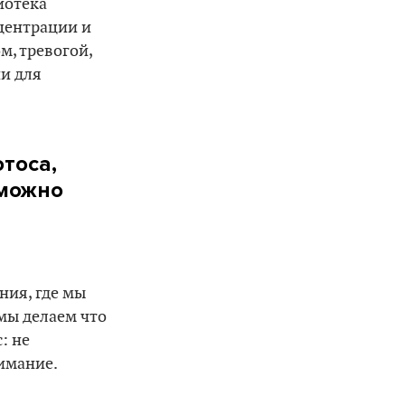
иотека
центрации и
м, тревогой,
ии для
тоса,
 можно
ния, где мы
 мы делаем что
: не
имание.