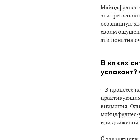
Майндфулнес м
эти три основ
осознанную ход
своим ощущения
эти понятия оч
В каких с
успокоит?
– В процессе н
практикующих 
внимания. Одн
майндфулнес-у
или движения 
С улучшением 