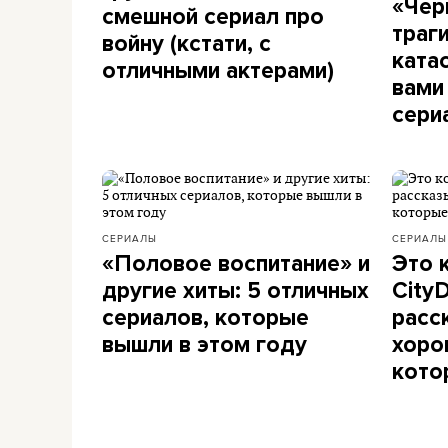
«Чер
смешной сериал про
траг
войну (кстати, с
ката
отличными актерами)
вами
сери
СЕРИАЛЫ
СЕРИАЛЫ
«Половое воспитание» и
Это 
другие хиты: 5 отличных
City
сериалов, которые
расс
вышли в этом году
хоро
кото