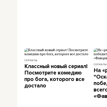
СЕРИАЛЫ
СЕРИАЛЫ
Классный новый сериал!
На «
Посмотрите комедию
“Оск
про бога, которого все
побе
достало
всег
«Фав