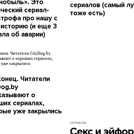
нобыль». Это
сериалов (самый л
ический сериал-
тоже есть)
строфа про нашу с
 историю (и еще 3
ала об аварии)
конец. Читатели
Dog.by
казывают о
ших сериалах,
рые уже закрылись
СЕРИАЛЫ
Секс и эйфо