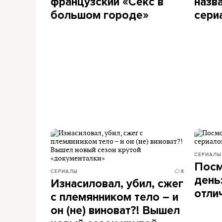
французский «Секс в
назв
большом городе»
сери
СЕРИАЛЫ
Посм
СЕРИАЛЫ
8
день
Изнасиловал, убил, сжег
отли
с племянником тело – и
он (не) виноват?! Вышел