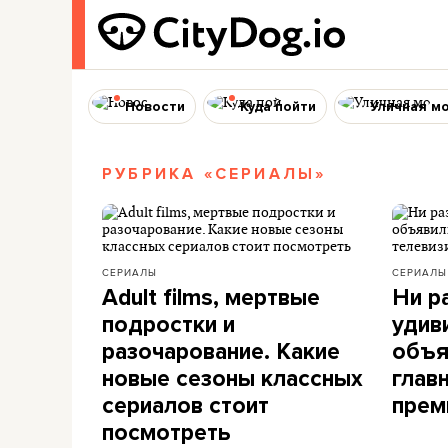
Новости
Куда пойти
Уличная м
РУБРИКА «СЕРИАЛЫ»
СЕРИАЛЫ
СЕРИАЛЫ
Adult films, мертвые
Ни ра
подростки и
удив
разочарование. Какие
объя
новые сезоны классных
глав
сериалов стоит
прем
посмотреть