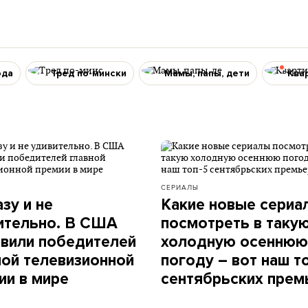
ода
Тред по-мински
Мамы, папы, дети
Ква
СЕРИАЛЫ
зу и не
Какие новые сериа
ительно. В США
посмотреть в таку
вили победителей
холодную осеннюю
ной телевизионной
погоду – вот наш т
ии в мире
сентябрьских прем