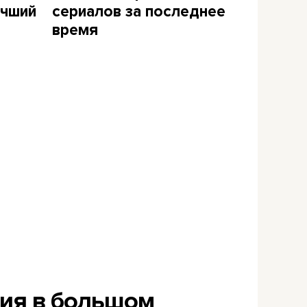
учший
сериалов за последнее
время
рия в большом