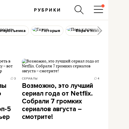
РУБРИКИ
ртиросъемка
Гісторыя
Пора к психологу
3
СЕРИАЛЫ
4
лы
Возможно, это лучший
ю
сериал года от Netflix.
Собрали 7 громких
оп-5
сериалов августа –
ьер
смотрите!