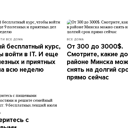
ЙТИ
ВСЕ ДОМА
ВСЕ ДОМА
й бесплатный курс,
От 300 до 3000$.
ы войти в IT. И еще
Смотрите, какие до
лезных и приятных
районе Минска мо
на всю неделю
снять на долгий ср
прямо сейчас
А
еритесь с
евыми