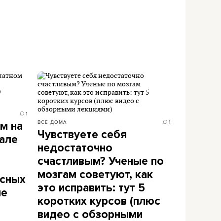
1
ВСЕ ДОМА
1
м на
Чувствуете себя
але
недостаточно
счастливым? Ученые по
мозгам советуют, как
ссных
это исправить: тут 5
ые
коротких курсов (плюс
видео с обзорными