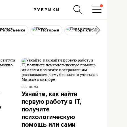
РУБРИКИ
ртиросъемка
Гісторыя
Пора к психологу
ВСЕ ДОМА
а
Узнайте, как найти
первую работу в IT,
у
получите
психологическую
помощь или сами