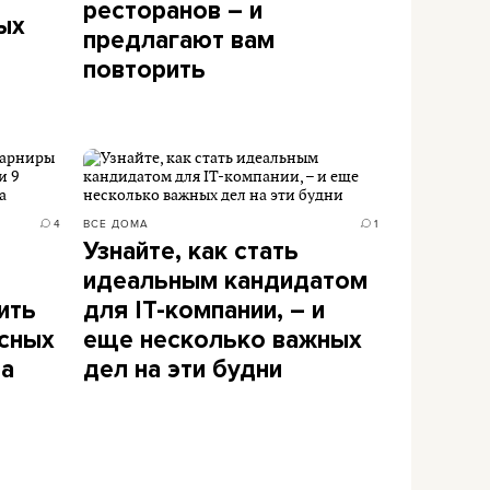
ресторанов – и
ых
предлагают вам
повторить
4
ВСЕ ДОМА
1
Узнайте, как стать
ы
идеальным кандидатом
ить
для IT-компании, – и
есных
еще несколько важных
ра
дел на эти будни