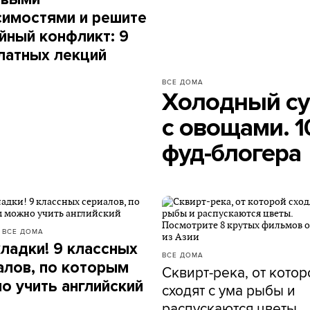
симостями и решите
йный конфликт: 9
латных лекций
ВСЕ ДОМА
Холодный суп
с овощами. 1
фуд-блогера
Ы
ВСЕ ДОМА
кладки! 9 классных
ВСЕ ДОМА
алов, по которым
Сквирт-река, от котор
о учить английский
сходят с ума рыбы и
распускаются цветы.