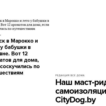
А
ск в Марокко и
 у бабушки в
вне. Вот 12
атов для дома,
 соскучились по
шествиям
РЕДАКЦИЯ
ВСЕ ДОМА
Наш маст-рид
самоизоляци
CityDog.by