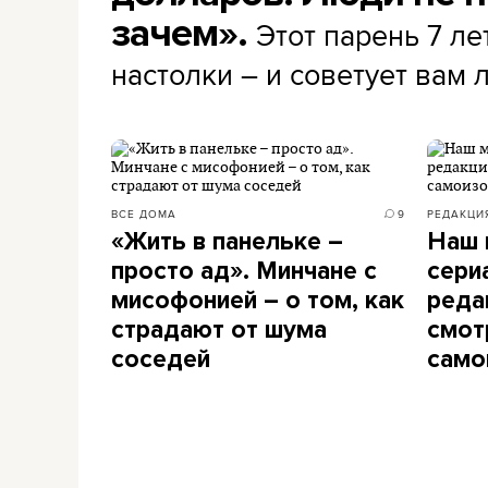
зачем».
Этот парень 7 ле
настолки – и советует вам
ВСЕ ДОМА
9
РЕДАКЦИ
«Жить в панельке –
Наш 
просто ад». Минчане с
сери
мисофонией – о том, как
реда
страдают от шума
смот
соседей
само