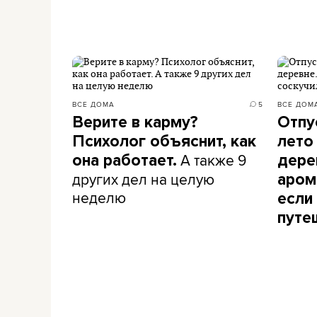
ВСЕ ДОМА
5
ВСЕ ДОМ
Верите в карму?
Отпу
Психолог объяснит, как
лето
А также 9
она работает.
дере
других дел на целую
аром
неделю
если
путе