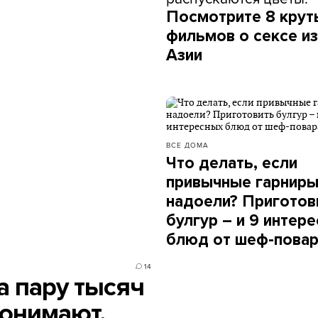
Посмотрите 8 крут
фильмов о сексе из
Азии
ВСЕ ДОМА
Что делать, если
привычные гарнир
надоели? Приготов
булгур – и 9 интер
блюд от шеф-пова
14
а пару тысяч
понимают,