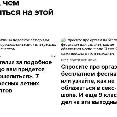
, чем
ться на этой
А
2
КУДА ПОЙТИ
ВСЕ ДОМА
талии за подобное
Спросите про оргаз
о вам придется
бесплатном фестив
ошелиться». 7
или узнайте, как не
ресных летних
облажаться в секс-
птов
шопе. И еще 9 кла
дел на эти выходн