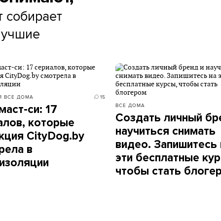
т собирает
 лучшие
Я
ВСЕ ДОМА
15
ВСЕ ДОМА
маст-си: 17
Создать личный бр
алов, которые
научиться снимать
кция CityDog.by
видео. Запишитесь 
рела в
эти бесплатные кур
изоляции
чтобы стать блоге