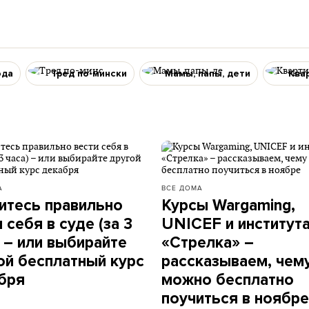
ода
Тред по-мински
Мамы, папы, дети
Ква
А
ВСЕ ДОМА
итесь правильно
Курсы Wargaming,
 себя в суде (за 3
UNICEF и институт
) – или выбирайте
«Стрел­ка» –
ой бесплатный курс
рассказываем, чем
бря
можно бесплатно
поучиться в ноябре