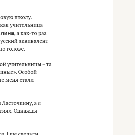
новую школу.
ская учительница
алина
, а как-то раз
русский эквивалент
по голове.
мой учительницы – та
ушные». Особой
ле меня стали
 Ласточкину, а я
ятиях. Однажды
я. Еще сделали