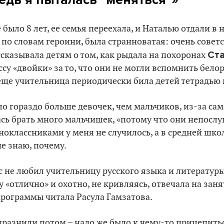
было 8 лет, ее семья переехала, и Наталью отдали в 
, по словам героини, была странноватая: очень совет
Ст
сказывала детям о том, как рыдала на похоронах
ссу «двойки» за то, что они не могли вспомнить бело
 еще учительница периодически била детей тетрадью 
ло гораздо больше девочек, чем мальчиков, из-за са
сь брать много мальчишек, «потому что они непосл
оклассниками у меня не случилось, а в средней шко
не знаю, почему.
сс не любил учительницу русского языка и литературы
у «отлично» и охотно, не кривляясь, отвечала на зан
 программы читала Расула Гамзатова.
разнили потом – надо же было к чему-то прицепитьс