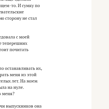
щем-то. И сумку по
евательские
ою сторону не стал
едовала с моей
те теперешних
стоит почитать
ло останавливать их,
рать меня из этой
селых лет. На моем
ыла на нуле.
в меня?
ечи выпускников она