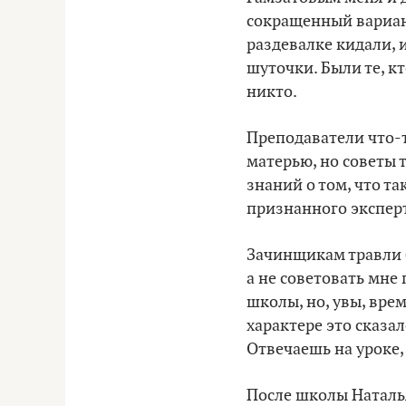
сокращенный вариант
раздевалке кидали, 
шуточки. Были те, кт
никто.
Преподаватели что-т
матерью, но советы 
знаний о том, что та
признанного экспер
Зачинщикам травли б
а не советовать мне
школы, но, увы, вре
характере это сказа
Отвечаешь на уроке,
После школы Наталья