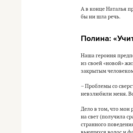
А в конце Наталья п
бы ни шла речь.
Полина:
«
Учи
Наша героиня предпо
из своей «новой» жи
закрытым человеком
– Проблемы со сверс
невзлюбили меня. Вс
Дело в том, что мои 
на свет (получила с
странного поведения
вьющихся волос и ф