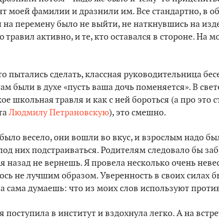
 моей фамилии и дразнили им. Все стандартно, в об
и на перемену было не выйти, не наткнувшись на изд
о травил активно, и те, кто оставался в стороне. На м
о пытались сделать, классная руководительница бес
там были в духе «пусть ваша дочь поменяется». В све
кое школьная травля и как с ней бороться (а про это 
та
Людмилу Петрановскую
), это смешно.
ыло весело, они вошли во вкус, и взрослым надо бы
 под них подстраиваться. Родителям следовало бы заб
мя назад не вернешь. Я провела несколько очень неве
лось не лучшим образом. Уверенность в своих силах б
 а сама думаешь: что из моих слов используют проти
 поступила в институт и вздохнула легко. А на встр