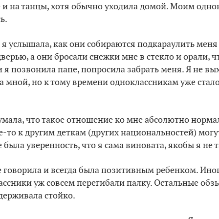
 и на танцы, хотя обычно уходила домой. Моим одно
ь.
в я услышала, как они собираются подкараулить меня 
дверью, а они бросали снежки мне в стекло и орали, 
 я позвонила папе, попросила забрать меня. Я не вых
за мной, но к тому времени одноклассникам уже стало
думала, что такое отношение ко мне абсолютно нормал
де-то к другим деткам (других национальностей) могу
 была уверенность, что я сама виновата, якобы я не т
 говорила и всегда была позитивным ребенком. Иног
ассники уж совсем перегибали палку. Остальные обз
держивала стойко.