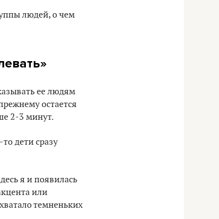
руппы людей, о чем
левать
»
казывать ее людям
-прежнему остается
е 2-3 минут.
-то дети сразу
здесь я и появилась
акцента или
 хватало темненьких