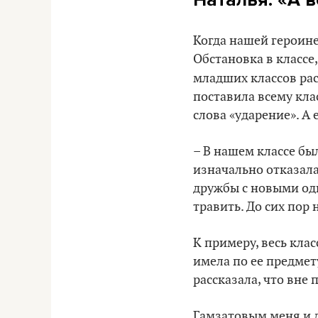
Когда нашей героине 
Обстановка в классе
младших классов рас
поставила всему кла
слова «ударение». А
– В нашем классе бы
изначально отказала
дружбы с новыми одн
травить. До сих пор 
К примеру, весь кла
имела по ее предмет
рассказала, что вне
Гамзатовым меня и д