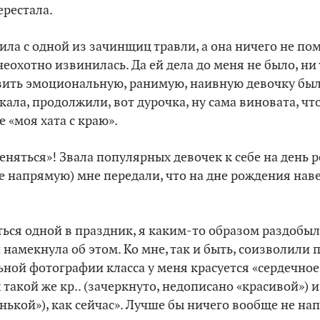
ерестала.
ила с одной из зачинщиц травли, а она ничего не пом
еохотно извинилась. Да ей дела до меня не было, ни т
вить эмоциональную, ранимую, наивную девочку бы
кала, продолжили, вот дурочка, ну сама виновата, чт
 «моя хата с краю».
меняться»! Звала популярных девочек к себе на день 
е напрямую) мне передали, что на дне рождения наве
аться одной в праздник, я каким-то образом раздобы
 намекнула об этом. Ко мне, так и быть, соизволили 
ьной фотографии класса у меня красуется «сердечно
 такой же кр.. (зачеркнуто, недописано «красивой») и 
ькой»), как сейчас». Лучше бы ничего вообще не нап