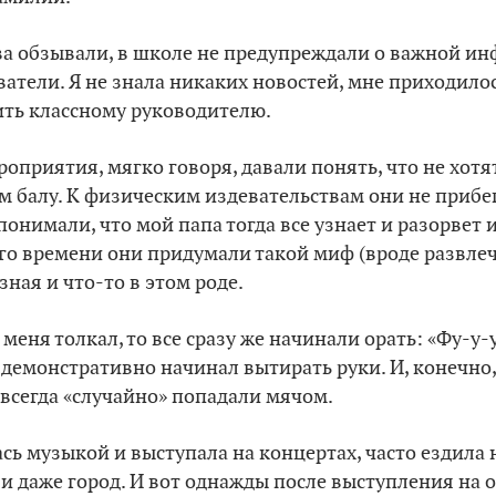
ва обзывали, в школе не предупреждали о важной и
атели. Я не знала никаких новостей, мне приходилос
нить классному руководителю.
роприятия, мягко говоря, давали понять, что не хотя
м балу. К физическим издевательствам они не прибе
онимали, что мой папа тогда все узнает и разорвет и
го времени они придумали такой миф (вроде развлеч
зная и что-то в этом роде.
меня толкал, то все сразу же начинали орать: «Фу-у-у
к демонстративно начинал вытирать руки. И, конечно,
всегда «случайно» попадали мячом.
ась музыкой и выступала на концертах, часто ездила 
и даже город. И вот однажды после выступления на 