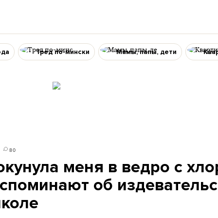
ода
Тред по-мински
Мамы, папы, дети
Ква
80
окунула меня в ведро с хло
споминают об издевательс
школе