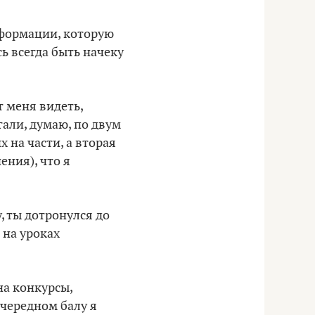
нформации, которую
ь всегда быть начеку
т меня видеть,
гали, думаю, по двум
х на части, а вторая
ения), что я
, ты дотронулся до
 на уроках
на конкурсы,
очередном балу я