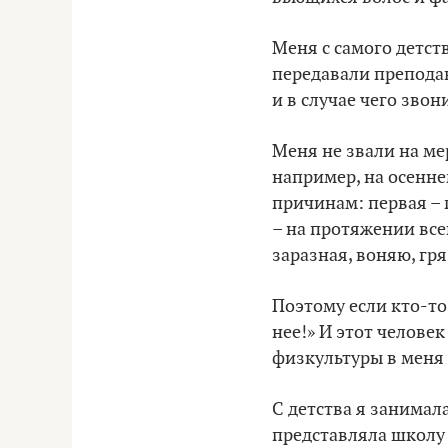
Меня с самого детст
передавали преподав
и в случае чего зво
Меня не звали на ме
например, на осенне
причинам: первая – п
– на протяжении все
заразная, воняю, гря
Поэтому если кто-то 
нее!» И этот челове
физкультуры в меня 
С детства я занимал
представляла школу 