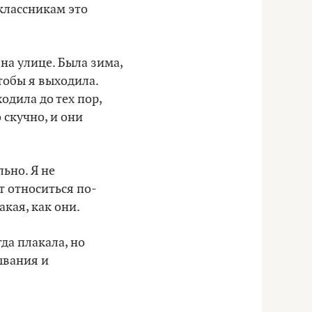
классникам это
на улице. Была зима,
чтобы я выходила.
одила до тех пор,
 скучно, и они
ьно. Я не
т относиться по-
акая, как они.
да плакала, но
ывания и