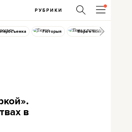
РУБРИКИ
ртиросъемка
Гісторыя
Пора к психологу
ркой».
твах в