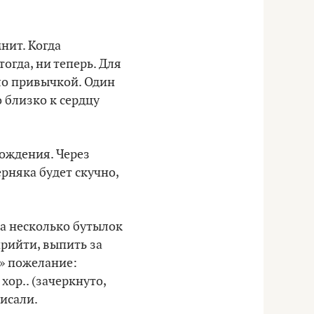
нит. Когда
огда, ни теперь. Для
ло привычкой. Один
о близко к сердцу
рождения. Через
рняка будет скучно,
ла несколько бутылок
прийти, выпить за
е» пожелание:
хор.. (зачеркнуто,
исали.