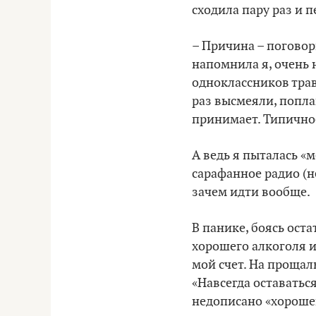
сходила пару раз и п
– Причина – поговор
напомнила я, очень н
одноклассников тра
раз высмеяли, попла
принимает. Типичное
А ведь я пыталась «
сарафанное радио (н
зачем идти вообще.
В панике, боясь ост
хорошего алкоголя и
мой счет. На прощал
«Навсегда оставаться
недописано «хорошен