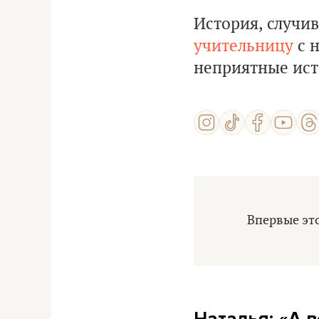
История, случи
учительницу
с 
неприятные ист
Впервые это
Наталья: «А 