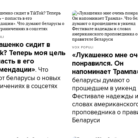
LI
ашенко сидит в
VOX POPULI
ok? Теперь моя цель
«Лукашенко мне оч
асть в его
понравился. Он
. Что
мендации»
напоминает Трампа
т беларусы о новых
беларусы думают о
ичениях в соцсетях
прошедшем в уикенд
Фестивале надежды 
словах американског
проповедника о прав
Беларуси