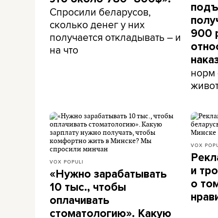
подъ
Спросили беларусов,
полу
сколько денег у них
900 
получается откладывать – и
отно
на что
нака
норм 
живо
VOX POPU
Рекл
VOX POPULI
и тр
«Нужно зарабатывать
о том
10 тыс., чтобы
нрав
оплачивать
стоматологию». Какую