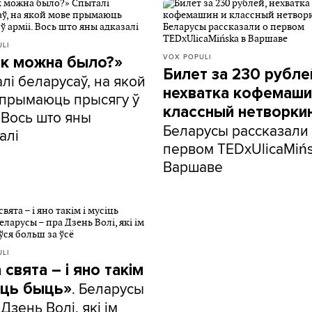
LI
VOX POPULI
ак можна было?»
Билет за 230 рубле
лі беларусаў, на якой
нехватка кофемаши
прымаюць прысягу ў
классный нетворкин
. Вось што яны
Беларусы рассказали
алі
первом TEDxUlicaMińs
Варшаве
LI
 свята – і яно такім
. Беларусы
сіць быць»
 Дзень Волі, які ім