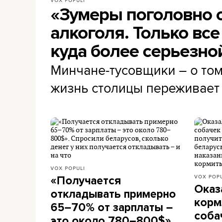
«Зумеры поголовно о
алкоголя. Только все
куда более серьезно
Минчане-тусовщики – о том
жизнь столицы переживает 
VOX POPULI
VOX POPU
«Получается
Оказ
откладывать примерно
корм
65–70% от зарплаты –
соба
это около 780–800$».