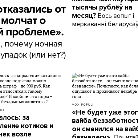
тказались от
тысячы рублёў на
Вось вопыт і
месяц?
 молчат о
меркаванні беларуса
й проблеме».
, почему ночная
упадок (или нет?)
VOX POPULI
LI
«Не будет уже это
алось: за
вайба беззаботност
ление котиков и
он сменился на вай
чек возле
Почитай
безнадеги».