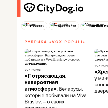
Новости
Куда пойти
Уличная м
РУБРИКА «VOX POPULI»
VOX POPU
VOX POPULI
«Хре
«Потрясающая,
у мин
невероятная
кнопк
Беларусы,
атмосфера».
двере
которые побывали на Viva
Braslav, – о своих
впечатлениях