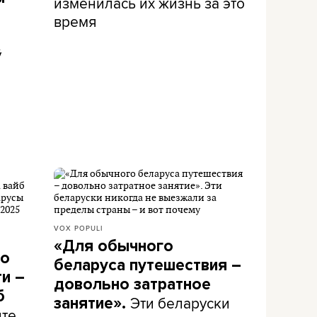
изменилась их жизнь за это
время
ў
VOX POPULI
«Для обычного
го
беларуса путешествия –
и –
довольно затратное
б
Эти беларуски
занятие».
те,