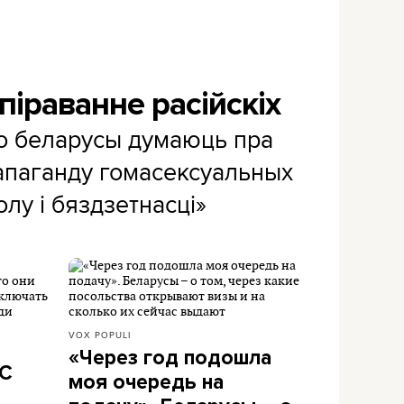
піраванне расійскіх
о беларусы думаюць пра
рапаганду гомасексуальных
олу і бяздзетнасці»
VOX POPULI
«Через год подошла
ЭС
моя очередь на