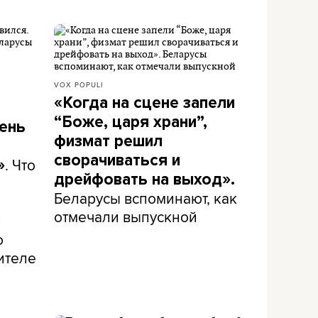
VOX POPULI
«Когда на сцене запели
“Боже, царя храни”,
ень
физмат решил
сворачиваться и
. Что
»
дрейфовать на выход».
Беларусы вспоминают, как
отмечали выпускной
и
о
ителе