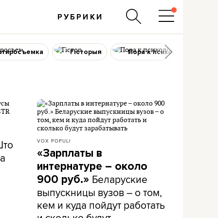
РУБРИКИ
ртиросъемка
Гісторыя
Пора к психологу
Што
VOX POPULI
«Зарплаты в
а
интернатуре – около
Беларуские
900 руб.»
выпускницы вузов – о том,
кем и куда пойдут работать
и сколько будут