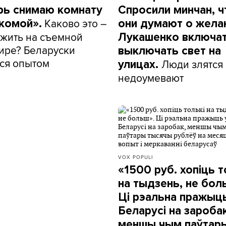
рь снимаю комнату
Спросили минчан, ч
Каково это –
акомой».
они думают о жела
 жить на съемной
Лукашенко включат
ире? Беларуски
выключать свет на
ся опытом
Люди злятся
улицах.
недоумевают
VOX POPULI
«1500 руб. хопіць т
на тыдзень, не бол
Ці рэальна пражыц
Беларусі на заробак
меншы чым паўтар