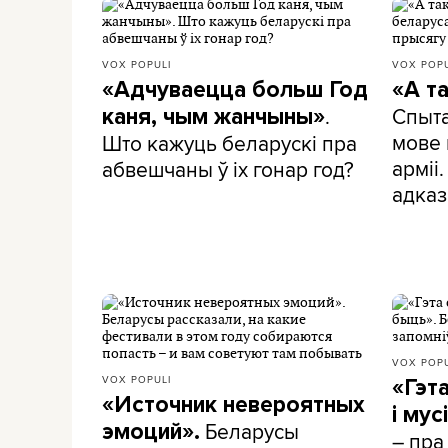
VOX POPULI
VOX POPU
«Адчуваецца больш Год
«А т
.
Спыта
каня, чым жанчыны»
мове 
Што кажуць беларускі пра
арміі
абвешчаны ў іх гонар год?
адказ
VOX POPU
VOX POPULI
«Гэта
«Источник невероятных
і му
Беларусы
эмоций».
– пра