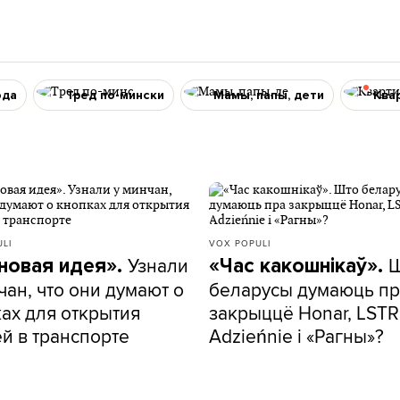
ода
Тред по-мински
Мамы, папы, дети
Ква
LI
VOX POPULI
Узнали
новая идея».
«Час какошнікаў».
чан, что они думают о
беларусы думаюць пр
ах для открытия
закрыццё Honar, LSTR
й в транспорте
Adzieńnie і «Рагны»?