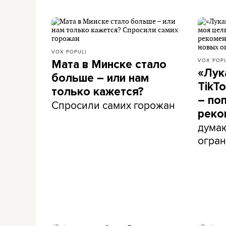
VOX POPULI
VOX POPU
Мата в Минске стало
«Лук
больше – или нам
TikT
только кажется?
– поп
Спросили самих горожан
реко
думаю
огран