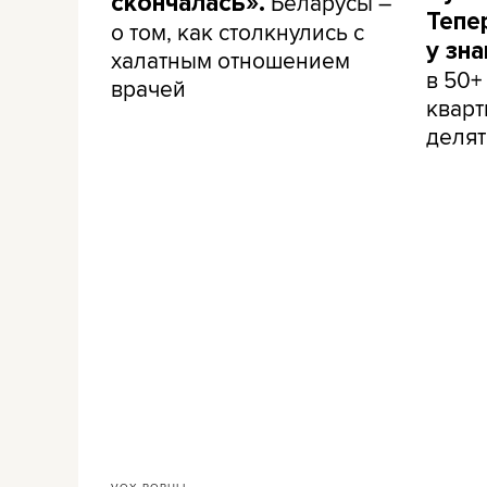
Беларусы –
скончалась».
Тепе
о том, как столкнулись с
у зн
халатным отношением
в 50+
врачей
кварт
делят
VOX POPULI