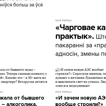
ніўся больш за ўсё
VOX POPULI
«Чарговае ка
практык».
Шт
пакаранні за «п
адносін, змены п
LI
VOX POPULI
жала от бывшего
«И зачем новую А
 – алкоголика.
вообще строили?»