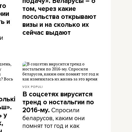
подачу». Беларусы – о
то
том, через какие
нии
посольства открывают
ь и
визы и на сколько их
сейчас выдают
 и
VOX POPULI
В соцсетях вирусится
олькі
тренд о ностальгии по
ьш».
Спросили
2016-му.
ь у
беларусов, каким они
,
помнят тот год и как
ы