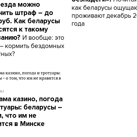
езда можно
как беларусы ощущаю
чить штраф – до
проживают декабрь 
руб. Как беларусы
года
сятся к такому
И вообще: это
занию?
– кормить бездомных
тных?
LI
ама казино, погода
отуары: беларусы –
, что им не
ится в Минске