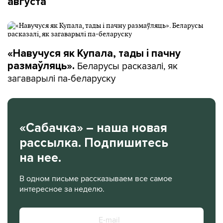
августа
«Навучуся як Купала, тады і пачну
Беларусы расказалі, як
размаўляць».
загаварылі па-беларуску
«Сабачка» – наша новая
рассылка. Подпишитесь
на нее.
В одном письме рассказываем все самое
интересное за неделю.