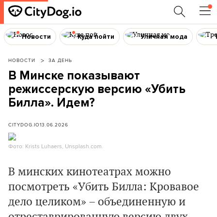
Новости
Куда пойти
Уличная мода
НОВОСТИ
ЗА ДЕНЬ
В Минске показывают
режиссерскую версию «Убить
Билла». Идем?
CITYDOG.IO
13.06.2026
Фото: Krists Luhaers, Unsplash.com.
В минских кинотеатрах можно
посмотреть «Убить Билла: Кровавое
дело целиком» – объединенную и