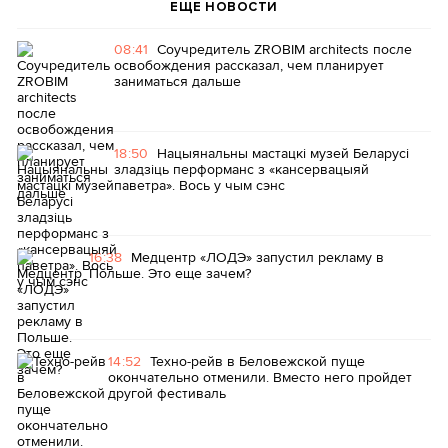
ЕЩЕ НОВОСТИ
08:41
Соучредитель ZROBIM architects после
освобождения рассказал, чем планирует
заниматься дальше
18:50
Нацыянальны мастацкі музей Беларусі
зладзіць перформанс з «кансервацыяй
паветра». Вось у чым сэнс
16:38
Медцентр «ЛОДЭ» запустил рекламу в
Польше. Это еще зачем?
14:52
Техно-рейв в Беловежской пуще
окончательно отменили. Вместо него пройдет
другой фестиваль