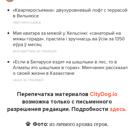
«Квартиросъемка»: двухуровневый лофт с террасой
в Вильнюсе
КВАРТИРОСЪЕМКА
Мая кватэра за мяжой у Хельсінкі: «санаторый на
мяжы горада», прастата і зручнасць ва ўсім за 1350
еўра ў месяц
МОЯ КВАРТИРА ЗА ГРАНИЦЕЙ
«Если в Беларуси ездят на шашлыки в лес, то в
Алматы это шашлыки в горах». Минчанин рассказал
о своей жизни в Казахстане
НАШИ ЗА ГРАНИЦЕЙ
Перепечатка материалов
CityDog.io
возможна только с письменного
разрешения редакции. Подробности
здесь.
Фото:
из личного архива героя.