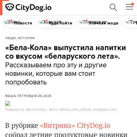
Новости
Куда пойти
Уличная мода
ЛЮДИ, ИСТОРИИ
«Бела-Кола» выпустила напитки
со вкусом «беларуского лета».
Рассказываем про эту и другие
новинки, которые вам стоит
попробовать
МАША ПЕТРОВА
18.06.2026
Новинка от «Бела-Колы». Фото: @bela_cola_official, Instagram.com.
В рубрике
«Витрина»
CityDog.io
собрал летние продуктовые новинки