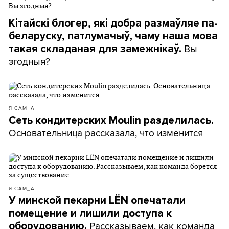
Кітайскі блогер, які добра размаўляе па-
беларуску, патлумачыў, чаму наша мова
Вы
такая складаная для замежнікаў.
згодныя?
Я САМ_А
Сеть кондитерских Moulin разделилась.
Основательница рассказала, что изменится
Я САМ_А
У минской пекарни LЁN опечатали
помещение и лишили доступа к
Рассказываем, как команда
оборудованию.