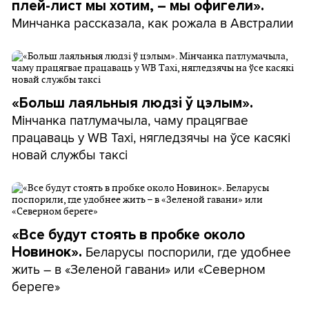
плей-лист мы хотим, – мы офигели».
Минчанка рассказала, как рожала в Австралии
«Больш лаяльныя людзі ў цэлым».
Мінчанка патлумачыла, чаму працягвае
працаваць у WB Taxi, нягледзячы на ўсе касякі
новай службы таксі
«Все будут стоять в пробке около
Беларусы поспорили, где удобнее
Новинок».
жить – в «Зеленой гавани» или «Северном
береге»