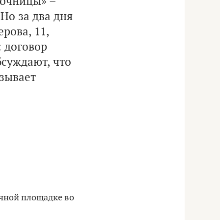
сочницы» –
Но за два дня
рова, 11,
: договор
бсуждают, что
зывает
ычной площадке во