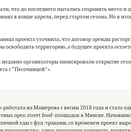
ли, что до последнего пытались сохранить место и 
овиях в конце апреля, перед стартом сезона. Но в ит
ница проекта уточнила, что договор аренды расторг
бы освободить территорию, а будущее проекта остае
 недавно организаторы анонсировали открытие сезон
ета с “Песочницей”».
 работала на Машерова с весны 2018 года и стала од
тных open street food-площадок в Минске. Начавшис
личной еды с фуд-траками, со временем проект выро
е пространство: здесь проходили концерты, маркеты