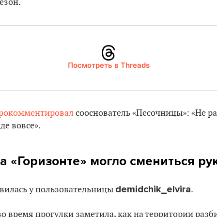
езон.
Посмотреть в Threads
рокомментировал
сооснователь «Песочницы»: «Не р
нде вовсе».
а «Горизонте» могло смениться ру
demidchik_elvira
явилась у пользовательницы
.
 во время прогулки заметила, как на территории раз