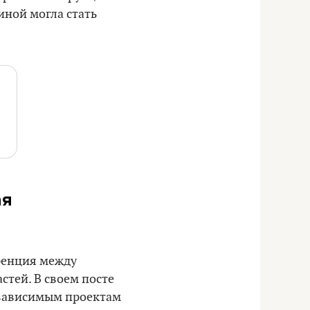
иной могла стать
ая
ренция между
тей. В своем посте
езависимым проектам