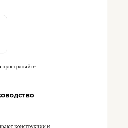
аспространяйте
ководство
бирают конструкции и