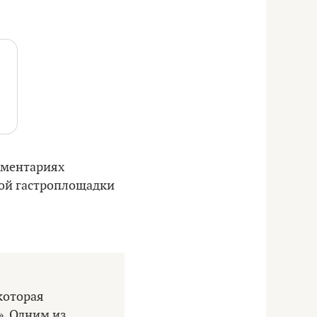
омментариях
ной гастроплощадки
которая
. Одним из