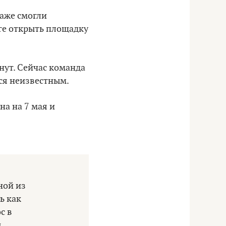
даже смогли
оге открыть площадку
нут. Сейчас команда
тся неизвестным.
а на 7 мая и
ной из
ь как
с в
,