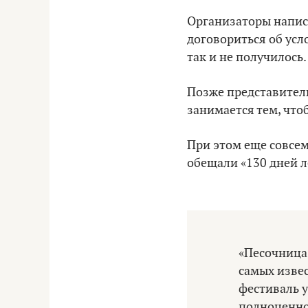
Организаторы написа
договориться об усл
так и не получилось.
Позже представитель
занимается тем, что
При этом еще совсем
обещали «130 дней л
«Песочница»
самых извес
фестиваль у
полноценно