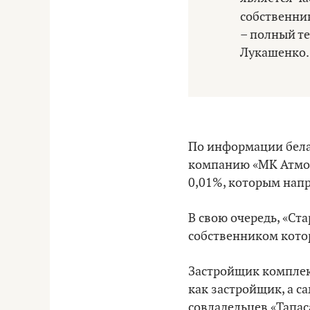
собственни
– полный т
Лукашенко.
По информации бела
компанию «МК Атмос
0,01%, которым напр
В свою очередь, «С
собственником кото
Застройщик комплекс
как застройщик, а с
совладельцев «Тапас