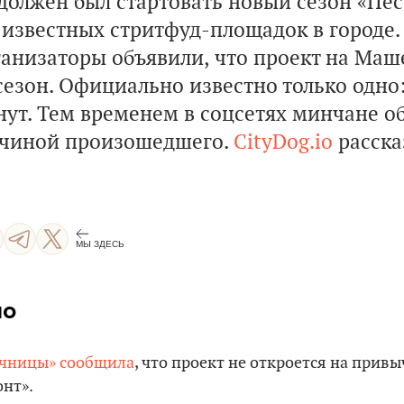
 должен был стартовать новый сезон «Пе
известных стритфуд-площадок в городе. 
анизаторы объявили, что проект на Маше
сезон. Официально известно только одно
нут. Тем временем в соцсетях минчане о
ичиной произошедшего.
CityDog.io
расска
МЫ ЗДЕСЬ
ло
очницы» сообщила
, что проект не откроется на прив
онт».