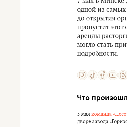
7 мая в Минске
одной из самых 
до открытия орг
пропустит этот 
аренды расторг
могло стать пр
подробности.
Что произош
5 мая
команда «Пес
дворе завода «Гориз