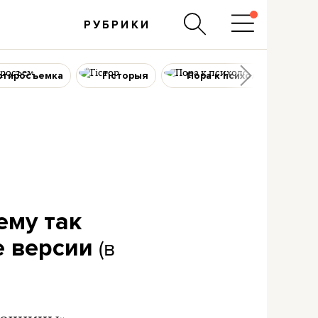
РУБРИКИ
ртиросъемка
Гісторыя
Пора к психологу
ему так
(в
 версии