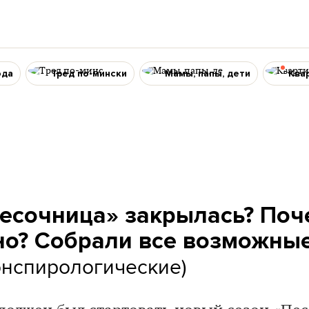
ода
Тред по-мински
Мамы, папы, дети
Ква
есочница» закрылась? Поч
о? Собрали все возможные
онспирологические)