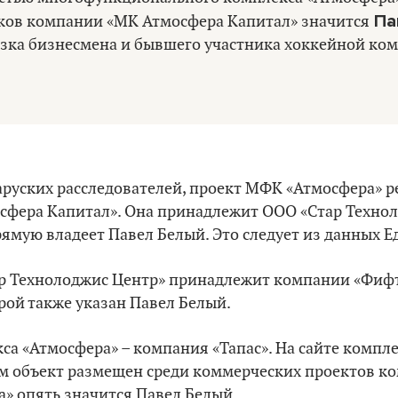
Па
ков компании «МК Атмосфера Капитал» значится
езка бизнесмена и бывшего участника хоккейной ко
руских расследователей, проект МФК «Атмосфера» р
фера Капитал». Она принадлежит ООО «Стар Технол
ямую владеет Павел Белый. Это следует из данных Е
тар Технолоджис Центр» принадлежит компании «Фиф
рой также указан Павел Белый.
а «Атмосфера» – компания «Тапас». На сайте компле
ам объект размещен среди коммерческих проектов к
а» опять значится Павел Белый