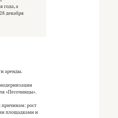
 года, а
28 декабря
ти аренды.
 модернизации
для «Песочницы».
м причинам: рост
ими площадками и