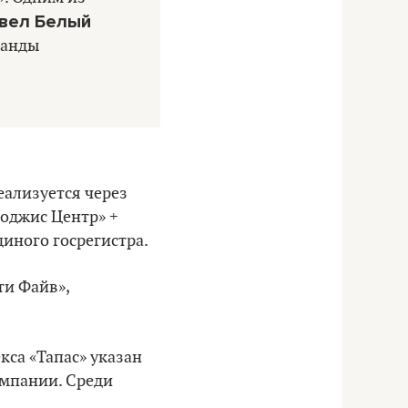
вел Белый
манды
еализуется через
оджис Центр» +
диного госрегистра.
ти Файв»,
кса «Тапас» указан
омпании. Среди