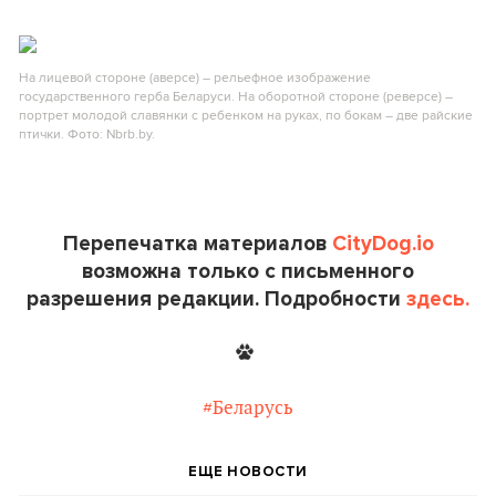
На лицевой стороне (аверсе) – рельефное изображение
государственного герба Беларуси. На оборотной стороне (реверсе) –
портрет молодой славянки с ребенком на руках, по бокам – две райские
птички. Фото: Nbrb.by.
Перепечатка материалов
CityDog.io
возможна только с письменного
разрешения редакции. Подробности
здесь.
#Беларусь
ЕЩЕ НОВОСТИ