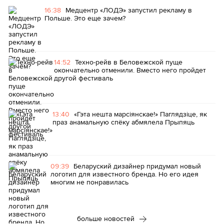
16:38
Медцентр «ЛОДЭ» запустил рекламу в
Польше. Это еще зачем?
14:52
Техно-рейв в Беловежской пуще
окончательно отменили. Вместо него пройдет
другой фестиваль
13:40
«Гэта нешта марсіянскае!» Паглядзіце, як
праз анамальную спёку абмялела Прыпяць
09:39
Беларуский дизайнер придумал новый
логотип для известного бренда. Но его идея
многим не понравилась
больше новостей