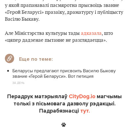
у якой прапанавалі пасмяротна прысвоіць званне
«Герой Беларусі» празаіку, драматургу і публіцысту
Васілю Быкаву.
Але Міністэрства культуры тады
адказала
, што
«цяпер дадзенае пытанне не разглядаецца».
Еще по теме:
Беларусы предлагают присвоить Василю Быкову
звание «Герой Беларуси». Вот петиция
ЗА ДЕНЬ
Перадрук матэрыялаў
CityDog.io
магчымы
толькі з пісьмовага дазволу рэдакцыі.
Падрабязнасці
тут.