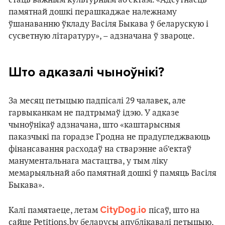
стаць важным культурным аб’ектам. «Адсутнасць
памятнай дошкі перашкаджае належнаму
ўшанаванню ўкладу Васіля Быкава ў беларускую і
сусветную літаратуру», – адзначана ў звароце.
Што адказалі чыноўнікі?
За месяц петыцыю падпісалі 29 чалавек, але
гарвыканкам не падтрымаў ідэю. У адказе
чыноўнікаў адзначана, што «каштарысныя
паказчыкі па горадзе Гродна не прадугледжваюць
фінансавання расходаў на стварэнне аб’ектаў
манументальнага мастацтва, у тым ліку
мемарыяльнай або памятнай дошкі ў памяць Васіля
Быкава».
CityDog.io
Калі памятаеце, летам
пісаў, што на
сайце Petitions.by беларусы апублікавалі петыцыю,