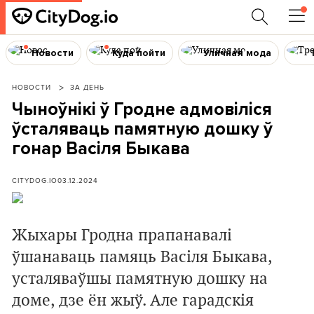
Новости
Куда пойти
Уличная мода
НОВОСТИ
ЗА ДЕНЬ
Чыноўнікі ў Гродне адмовіліся
ўсталяваць памятную дошку ў
гонар Васіля Быкава
CITYDOG.IO
03.12.2024
Жыхары Гродна прапанавалі
ўшанаваць памяць Васіля Быкава,
усталяваўшы памятную дошку на
доме, дзе ён жыў. Але гарадскія