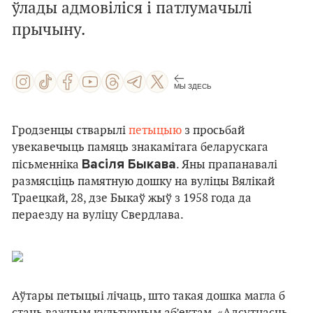
ўлады адмовіліся і патлумачылі
прычыну.
МЫ ЗДЕСЬ
Гродзенцы стварылі
петыцыю
з просьбай
увекавечыць памяць знакамітага беларускага
Васіля Быкава
пісьменніка
. Яны прапанавалі
размясціць памятную дошку на вуліцы Вялікай
Траецкай, 28, дзе Быкаў жыў з 1958 года да
пераезду на вуліцу Свердлава.
Аўтары петыцыі лічаць, што такая дошка магла б