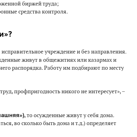
оженной биржей труда;
ронные средства контроля.
и»?
в исправительное учреждение и без направления.
ужденные живут в общежитиях или казармах и
него распорядка. Работу им подбирают по месту
уд, профпригодность никого не интересует», –
машняя»),
то осужденные живут у себя дома.
ься, во сколько быть дома и т.д.) определяет