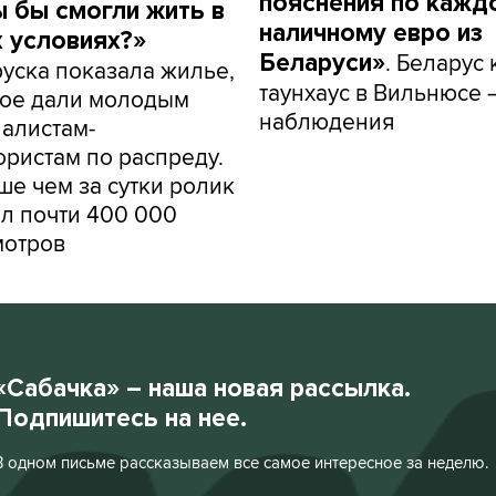
пояснения по кажд
ы бы смогли жить в
наличному евро из
х условиях?»
. Беларус
Беларуси»
уска показала жилье,
таунхаус в Вильнюсе 
рое дали молодым
наблюдения
алистам-
ористам по распреду.
е чем за сутки ролик
л почти 400 000
мотров
«Сабачка» – наша новая рассылка.
Подпишитесь на нее.
В одном письме рассказываем все самое интересное за неделю.