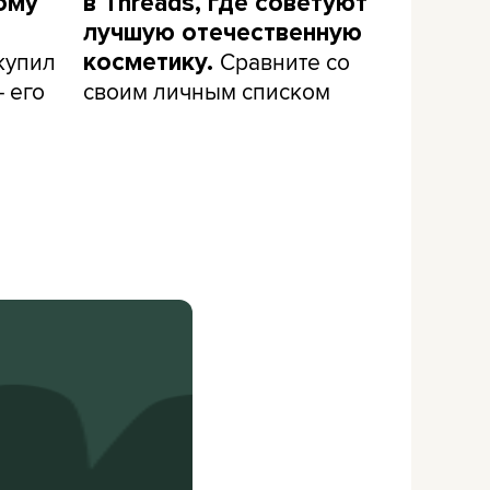
ому
в Threads, где советуют
лучшую отечественную
 купил
Сравните со
косметику.
– его
своим личным списком