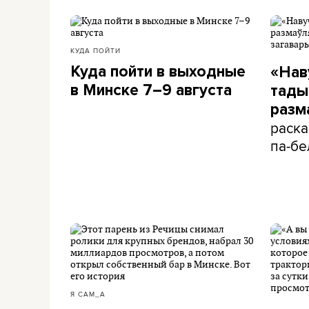
КУДА ПОЙТИ
Куда пойти в выходные
«Нав
в Минске 7–9 августа
тады 
разм
раска
па-бе
Я САМ_А