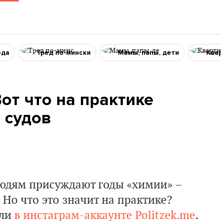
ода
Тред по-мински
Мамы, папы, дети
Ква
от что на практике
 судов
 людям присуждают годы «химии» –
Но что это значит на практике?
али
в инстаграм-аккаунте Politzek.me
.