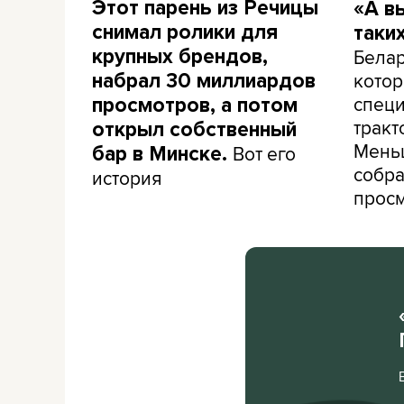
Этот парень из Речицы
«А в
снимал ролики для
таки
Белар
крупных брендов,
кото
набрал 30 миллиардов
специ
просмотров, а потом
тракт
открыл собственный
Меньш
Вот его
бар в Минске.
собра
история
прос