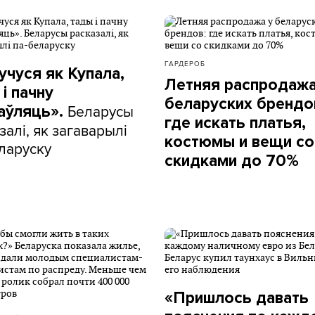
ГАРДЕРОБ
учуся як Купала,
Летняя распродажа
і пачну
беларуских брендо
Беларусы
аўляць».
где искать платья,
залі, як загаварылі
костюмы и вещи со
ларуску
скидками до 70%
«Пришлось давать