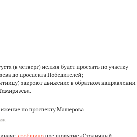
вгуста (в четверг) нельзя будет проехать по участку
ева до проспекта Победителей;
(в пятницу) закроют движение в обратном направлении
 Тимирязева.
sk.
 иначе,
сообщило
предприятие «Столичный