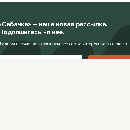
«Сабачка» – наша новая рассылка.
Подпишитесь на нее.
В одном письме рассказываем все самое интересное за неделю.
Подписаться
Нажимая «Подписаться», я соглашаюсь с
Политикой конфиденциальности
.
Facebook
VKontakte
Редакция:
editor@
Афиша:
editor@cit
Instagram
Twitter
Реклама:
editor@c