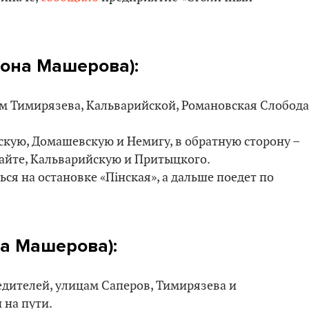
рона Машерова):
ам Тимирязева, Кальварийской, Романовская Слобода
скую, Домашевскую и Немигу, в обратную сторону –
айте, Кальварийскую и Притыцкого.
ся на остановке «Пінская», а дальше поедет по
на Машерова):
едителей, улицам Саперов, Тимирязева и
 на пути.