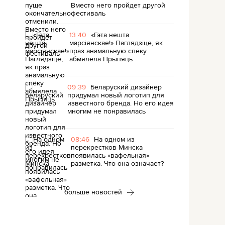
Вместо него пройдет другой
фестиваль
13:40
«Гэта нешта
марсіянскае!» Паглядзіце, як
праз анамальную спёку
абмялела Прыпяць
09:39
Беларуский дизайнер
придумал новый логотип для
известного бренда. Но его идея
многим не понравилась
08:46
На одном из
перекрестков Минска
появилась «вафельная»
разметка. Что она означает?
больше новостей