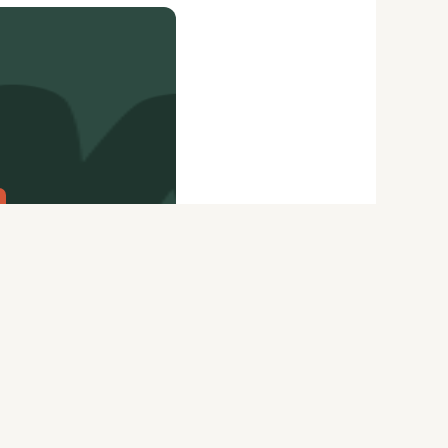
citydog.io
Перепечатка материалов
CityDog
возможна только с письменного
ydog.io
разрешения редакции.
itydog.io