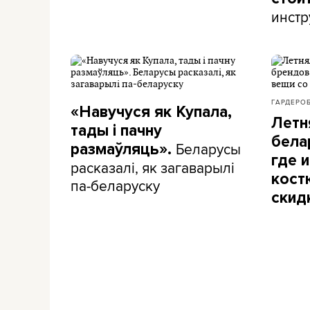
инстр
ГАРДЕРО
«Навучуся як Купала,
Летн
тады і пачну
бела
Беларусы
размаўляць».
где и
расказалі, як загаварылі
кост
па-беларуску
скид