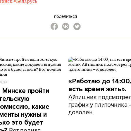
Минск
#Беларусь
поделиться
«Работаю до 14:00,
НСКЕ
есть время жить».
в Минске пройти
Айтишник подсмотре
тельскую
график у плиточника 
омиссию, какие
доволен
менты нужны и
ько это будет
Вот полная
ть?