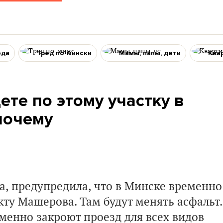
ода
Тред по-мински
Мамы, папы, дети
Ква
ете по этому участку в
почему
та, предупредила, что в Минске временно
ту Машерова. Там будут менять асфальт.
еменно закроют проезд для всех видов