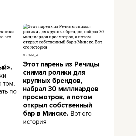
Я САМ_А
Этот парень из Речицы
ый».
снимал ролики для
ки
крупных брендов,
 том,
набрал 30 миллиардов
ать по
просмотров, а потом
открыл собственный
Вот его
бар в Минске.
история