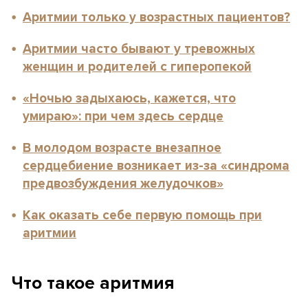
Аритмии только у возрастных пациентов?
Аритмии часто бывают у тревожных
женщин и родителей с гиперопекой
«Ночью задыхаюсь, кажется, что
умираю»: при чем здесь сердце
В молодом возрасте внезапное
сердцебиение возникает из-за «синдрома
предвозбуждения желудочков»
Как оказать себе первую помощь при
аритмии
Что такое аритмия