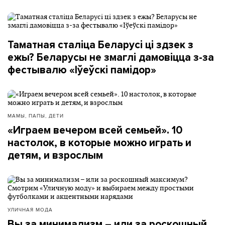
Таматная сталіца Беларусі ці здзек з
ежы? Беларусы не змаглі дамовіцца з-за
фестывалю «Іўеўскі памідор»
МАМЫ, ПАПЫ, ДЕТИ
«Играем вечером всей семьей». 10
настолок, в которые можно играть и
детям, и взрослым
УЛИЧНАЯ МОДА
Вы за минимализм – или за роскошный