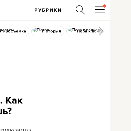
РУБРИКИ
ртиросъемка
Гісторыя
Пора к психологу
. Как
шь?
 толкового