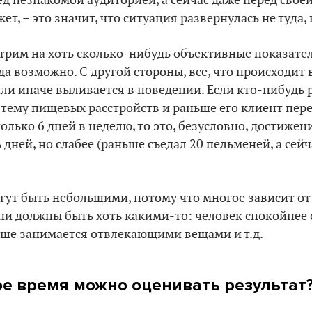
ед незнакомой аудиторией, а сейчас даже перед свое
ет, – это значит, что ситуация развернулась не туда,
отрим на хоть сколько-нибудь объективные показател
гда возможно. С другой стороны, все, что происходит 
или иначе выливается в поведении. Если кто-нибудь 
 тему пищевых расстройств и раньше его клиент пер
 только 6 дней в неделю, то это, безусловно, достижен
 дней, но слабее (раньше съедал 20 пельменей, а сейча
гут быть небольшими, потому что многое зависит от
они должны быть хоть какими-то: человек спокойнее 
ьше занимается отвлекающими вещами и т.д.
ое время можно оценивать результат