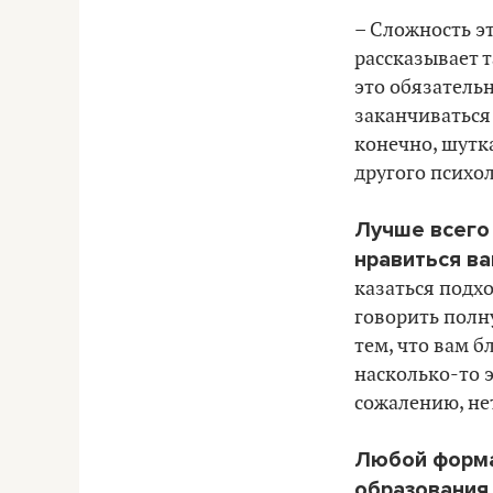
– Сложность эт
рассказывает 
это обязатель
заканчиваться 
конечно, шутка
другого психол
Лучше всего 
нравиться в
казаться подхо
говорить полну
тем, что вам б
насколько-то 
сожалению, не
Любой форма
образовани