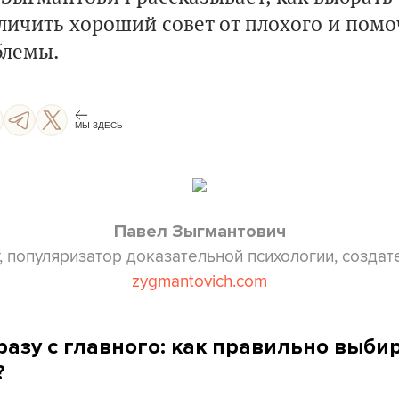
личить хороший совет от плохого и помо
блемы.
МЫ ЗДЕСЬ
Павел Зыгмантович
, популяризатор доказательной психологии, создат
zygmantovich.com
разу с главного: как правильно выби
?