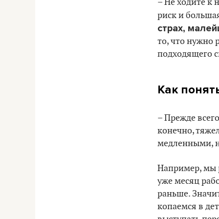
– Не ходите к 
риск и больша
страх, малей
то, что нужно 
подходящего сп
Как понять
– Прежде всег
конечно, тяже
медленными, н
Например, мы 
уже месяц рабо
раньше. Значи
копаемся в дет