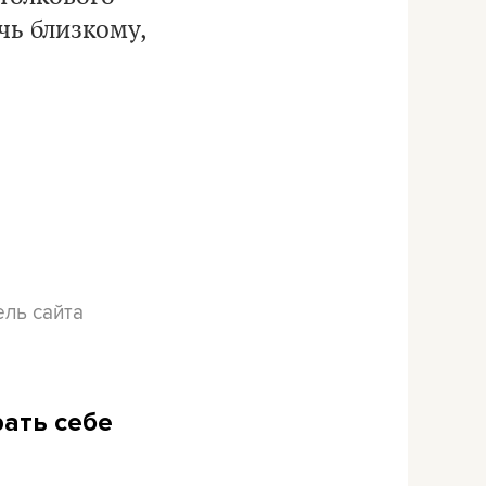
чь близкому,
ель сайта
рать себе