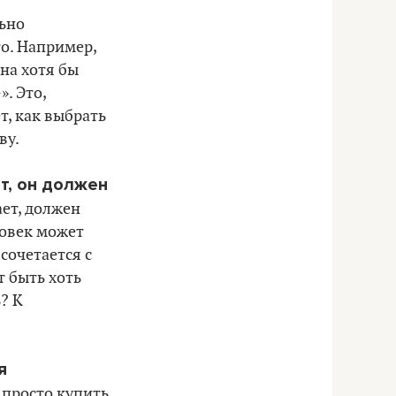
льно
о. Например,
на хотя бы
. Это,
т, как выбрать
ву.
т, он должен
ет, должен
ловек может
сочетается с
т быть хоть
? К
я
 просто купить