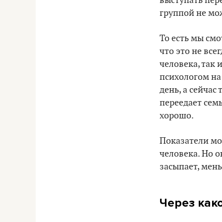
выступать пер
группой не мож
То есть мы см
что это не все
человека, так 
психологом на
день, а сейчас
переедает семь
хорошо.
Показатели мо
человека. Но 
засыпает, мен
Через как