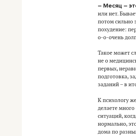
– Месяц – эт
или нет. Бывае
потом сильно з
похудение: пе
о-о-очень долг
Такое может сл
не о медицинс
первых, нерав
подготовка, з
заданий – в ит
К психологу же
делаете много 
ситуаций, когд
нормально, это
дома по разным