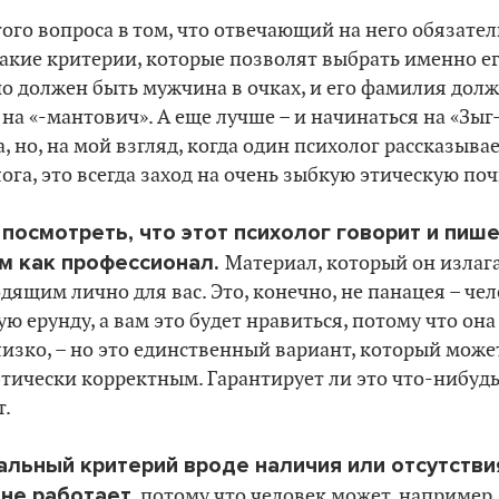
ого вопроса в том, что отвечающий на него обязате
такие критерии, которые позволят выбрать именно ег
но должен быть мужчина в очках, и его фамилия долж
на «-мантович». А еще лучше – и начинаться на «Зыг-»
, но, на мой взгляд, когда один психолог рассказывае
ога, это всегда заход на очень зыбкую этическую поч
посмотреть, что этот психолог говорит и пише
ам как профессионал.
Материал, который он излага
дящим лично для вас. Это, конечно, не панацея – че
ю ерунду, а вам это будет нравиться, потому что она 
лизко, – но это единственный вариант, который може
этически корректным. Гарантирует ли это что-нибудь
т.
льный критерий вроде наличия или отсутстви
я
не работает
, потому что человек может, например,