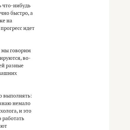
ь что-нибудь
чно быстро, а
же на
 прогресс идет
дь мы говорим
ируются, во-
ей разные
омашних
 выполнять:
 знаю немало
холога, и это
о работать
ают