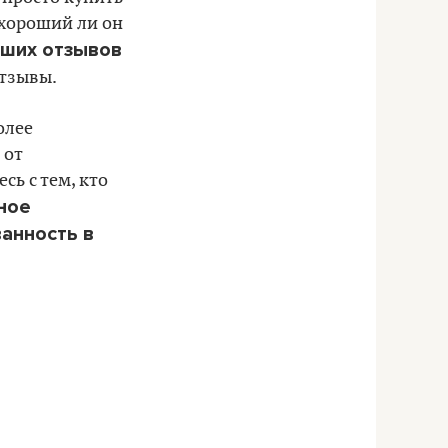
 хороший ли он
оших отзывов
отзывы.
олее
 от
сь с тем, кто
ное
ванность в