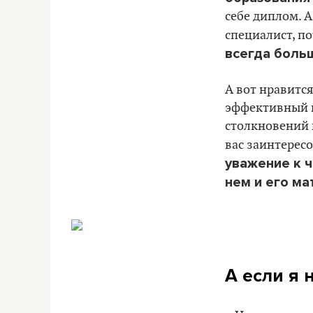
себе диплом. 
специалист, по
всегда боль
А вот нравится
эффективный к
столкновений п
вас заинтересо
уважение к ч
нем и его ма
А если я 