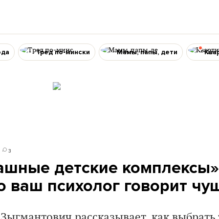
ода
Тред по-мински
Мамы, папы, дети
Ква
3
рашные детские комплексы»
о ваш психолог говорит чу
 Зыгмантович рассказывает, как выбрать