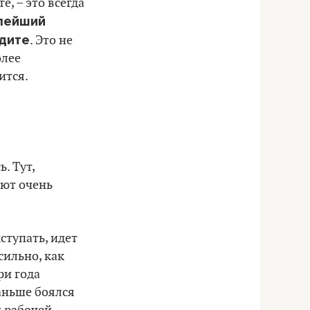
е, – это всегда
алейший
идите
. Это не
олее
ится.
. Тут,
ают очень
ступать, идет
сильно, как
ри года
раньше боялся