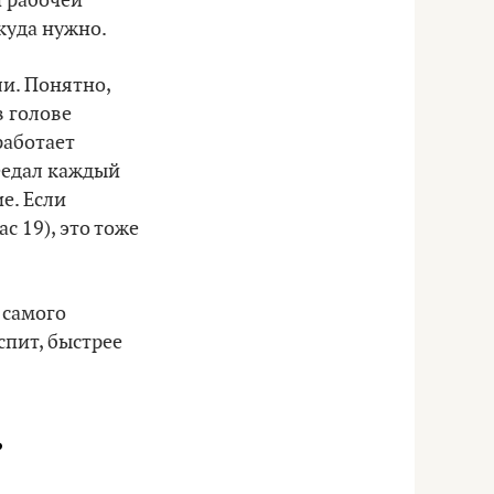
й рабочей
 куда нужно.
и. Понятно,
в голове
работает
еедал каждый
ие. Если
с 19), это тоже
 самого
спит, быстрее
?