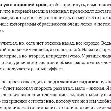
о уже хороший срок
, чтобы прикинуть, изменилос
т, что в первый месяц изменения происходят достато
амедляются и вы будто топчетесь на месте. Это похо
рвые килограммы сбрасываются очень легко, а потом
о.
учиться, но, если нет отскока назад, все хорошо. Ве
кой проблеме человека, а о навыковой. Навыки форм
номерно, а во-вторых, непредсказуемо. У разных люд
адатки, уровень мотивации и объем выполненных д
оге получается разный эффект.
домашние задания
 не просто так ходят, еще
нужно
– будет высокая скорость развития, мало – низкая. Я
а человек выполняет домашние задания только у пси
 совершенно естественно, потому что не всем удобн
 причинам. Это не значит, что они плохие и все дел