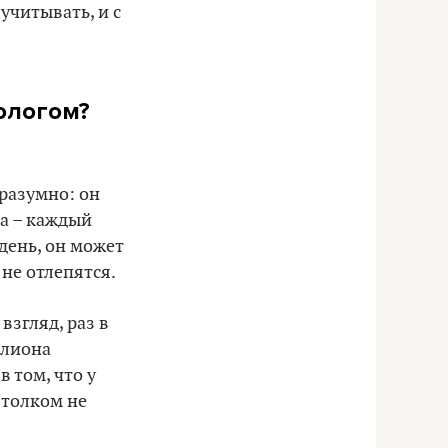
учитывать, и с
хологом?
 разумно: он
та – каждый
 день, он может
 не отлепятся.
взгляд, раз в
ллиона
в том, что у
 толком не