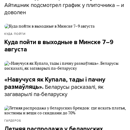
Айтишник подсмотрел график у плиточника – и
доволен
КУДА ПОЙТИ
Куда пойти в выходные в Минске 7–9
августа
«Навучуся як Купала, тады і пачну
Беларусы расказалі, як
размаўляць».
загаварылі па-беларуску
ГАРДЕРОБ
Летняя распродажа у беларуских